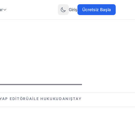
ar
Giriş
Ücretsiz Başla
YAP EDITÖRÜ
AILE HUKUKU
DANIŞTAY KARARLARI
İDARE HUK