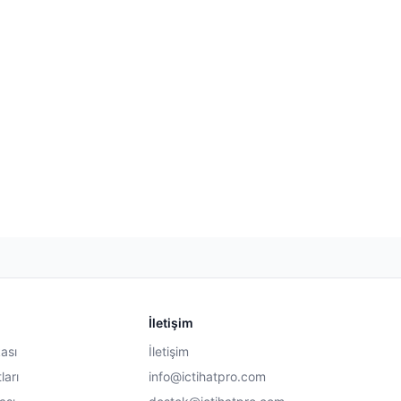
İletişim
kası
İletişim
ları
info@ictihatpro.com