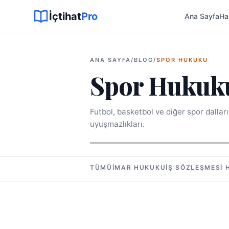
Sitemap XML
Sitemap TXT
Sayfalar
Hukuki Araçlar
Dilekçe
İçtihat
Pro
Ana Sayfa
Ha
ANA SAYFA
/
BLOG
/
SPOR HUKUKU
Spor Hukuk
Futbol, basketbol ve diğer spor dallar
uyuşmazlıkları.
TÜMÜ
İMAR HUKUKU
İŞ SÖZLEŞMESI