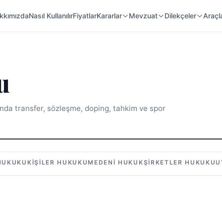
 Örnekleri
Kanunlar
Mahkeme Kararları
kkımızda
Nasıl Kullanılır
Fiyatlar
Kararlar
Mevzuat
Dilekçeler
Araçl
u
ında transfer, sözleşme, doping, tahkim ve spor
 HUKUKU
KIŞILER HUKUKU
MEDENI HUKUK
ŞIRKETLER HUKUKU
U