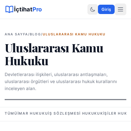
Sitemap XML
Sitemap TXT
Sayfalar
Hukuki Araçlar
Dilekçe
İçtihat
Pro
Giriş
ANA SAYFA
/
BLOG
/
ULUSLARARASI KAMU HUKUKU
Uluslararası Kamu
Hukuku
Devletlerarası ilişkileri, uluslararası antlaşmaları,
uluslararası örgütleri ve uluslararası hukuk kurallarını
inceleyen alan.
TÜMÜ
İMAR HUKUKU
İŞ SÖZLEŞMESI HUKUKU
KIŞILER HUKU