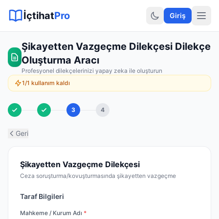
Sitemap XML
Sitemap TXT
Sayfalar
Hukuki Araçlar
Dilekçe
İçtihat
Pro
Giriş
Şikayetten Vazgeçme Dilekçesi Dilekçe
Oluşturma Aracı
Profesyonel dilekçelerinizi yapay zeka ile oluşturun
1/1 kullanım kaldı
3
4
Geri
Şikayetten Vazgeçme Dilekçesi
Ceza soruşturma/kovuşturmasında şikayetten vazgeçme
Taraf Bilgileri
Mahkeme / Kurum Adı
*