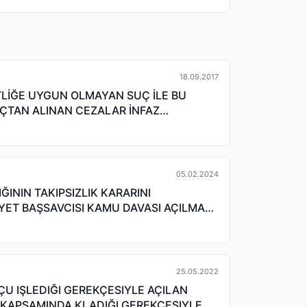
18.09.2017
STLİĞE UYGUN OLMAYAN SUÇ İLE BU
ÇTAN ALINAN CEZALAR İNFAZ
05.02.2024
ININ TAKIPSIZLIK KARARINI
ET BAŞSAVCISI KAMU DAVASI AÇILMASI
25.05.2022
ÇU IŞLEDIĞI GEREKÇESIYLE AÇILAN
 KAPSAMINDA KLADIĞI GEREKÇESIYLE