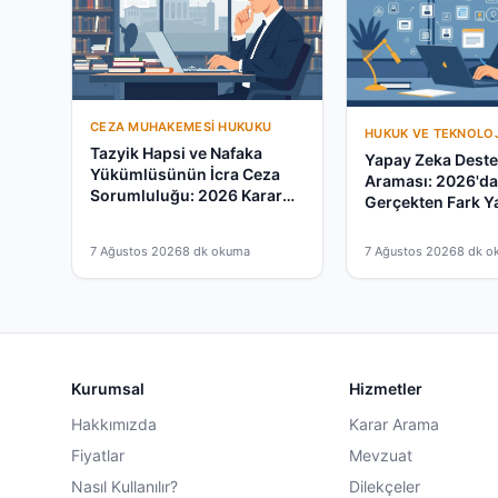
CEZA MUHAKEMESI HUKUKU
HUKUK VE TEKNOLOJ
Tazyik Hapsi ve Nafaka
Yapay Zeka Destek
Yükümlüsünün İcra Ceza
Araması: 2026'd
Sorumluluğu: 2026 Karar
Gerçekten Fark Y
Rehberi
mu?
7 Ağustos 2026
8 dk okuma
7 Ağustos 2026
8 dk o
Kurumsal
Hizmetler
Hakkımızda
Karar Arama
Fiyatlar
Mevzuat
Nasıl Kullanılır?
Dilekçeler