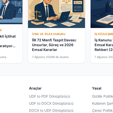
I
İCRA VE İFLAS HUKUKU
İŞ SÖZLEŞM
li İçtihat
İİK 72 Menfi Tespit Davası:
İş Kanunu 
a
Unsurlar, Süreç ve 2026
Emsal Kar
aratıyor
Emsal Kararlar
Rehberi (
kuma
7 Ağustos 2026
8 dk okuma
7 Ağustos 20
Araçlar
Yasal
UDF to PDF Dönüştürücü
Gizlilik Politi
UDF to DOCX Dönüştürücü
Kullanım Şart
DOCX to UDF Dönüştürücü
Çerez Politik