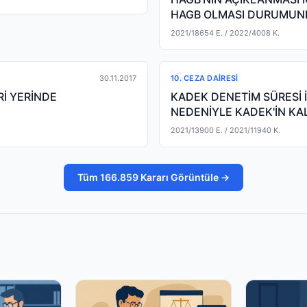
HAGB OLMASI DURUMUN
IHBARA KONU KARAR
2021/18654 E.
/ 2022/4008 K.
30.11.2017
10. CEZA DAIRESI
İ YERİNDE
KADEK DENETİM SÜRESİ 
NEDENİYLE KADEK'İN KA
DÜZENLEYEREK AÇILAN
2021/13900 E.
/ 2021/11940 K.
Tüm 166.859 Kararı Görüntüle →