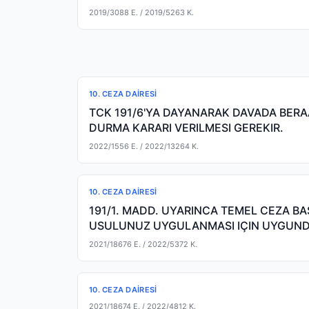
2019/3088 E.
/ 2019/5263 K.
10. CEZA DAIRESI
TCK 191/6'YA DAYANARAK DAVADA BERAA
DURMA KARARI VERILMESI GEREKIR.
2022/1556 E.
/ 2022/13264 K.
10. CEZA DAIRESI
191/1. MADD. UYARINCA TEMEL CEZA BA
USULUNUZ UYGULANMASI IÇIN UYGUNDU
DEĞIL)
2021/18676 E.
/ 2022/5372 K.
10. CEZA DAIRESI
2021/18674 E.
/ 2022/4812 K.