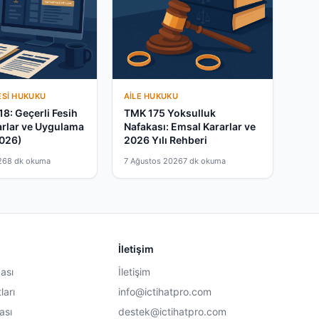
ESI HUKUKU
AILE HUKUKU
18: Geçerli Fesih
TMK 175 Yoksulluk
arlar ve Uygulama
Nafakası: Emsal Kararlar ve
2026)
2026 Yılı Rehberi
26
8 dk okuma
7 Ağustos 2026
7 dk okuma
İletişim
kası
İletişim
ları
info@ictihatpro.com
ası
destek@ictihatpro.com