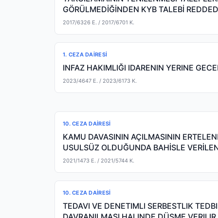
GÖRÜLMEDİĞİNDEN KYB TALEBİ REDDEDİ
2017/6326 E.
/ 2017/6701 K.
1. CEZA DAIRESI
INFAZ HAKIMLIĞI IDARENIN YERINE GE
2023/4647 E.
/ 2023/6173 K.
10. CEZA DAIRESI
KAMU DAVASININ AÇILMASININ ERTELENM
USULSÜZ OLDUĞUNDA BAHİSLE VERİLE
SONRASINDA, ŞÜHP
2021/1473 E.
/ 2021/5744 K.
10. CEZA DAIRESI
TEDAVI VE DENETIMLI SERBESTLIK TEDB
DAVRANILMASI HALINDE DÜŞME VERILIR.