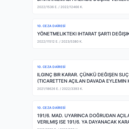
TAMAMLANMASINDAN
2022/1536 E.
/ 2022/12466 K.
10. CEZA DAIRESI
YÖNETMELIKTEKI IHTARAT ŞARTI DEĞIŞIKL
2022/11512 E.
/ 2023/5380 K.
10. CEZA DAIRESI
ILGINÇ BIR KARAR. ÇÜNKÜ DEĞIŞEN SUÇ
(TICARETTEN AÇILAN DAVADA EYLEMI
ANLAŞILDIĞINDAN )
2021/18626 E.
/ 2022/3393 K.
10. CEZA DAIRESI
191/6. MAD. UYARINCA DOĞRUDAN AÇI
VERILMIŞ ISE 191/6. YA DAYANACAK KAR
KADEK'IN USULE UYG