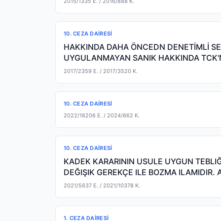
2015/1335 E.
/ 2016/888 K.
10. CEZA DAIRESI
HAKKINDA DAHA ÖNCEDN DENETİMLİ SER
UYGULANMAYAN SANIK HAKKINDA TCK'
VERİLEN HAGB KARARI İ
2017/2359 E.
/ 2017/3520 K.
10. CEZA DAIRESI
2022/16206 E.
/ 2024/662 K.
10. CEZA DAIRESI
KADEK KARARININ USULE UYGUN TEBLI
DEĞIŞIK GEREKÇE ILE BOZMA ILAMIDIR. 
KADEK DENETIM
2021/5637 E.
/ 2021/10378 K.
1. CEZA DAIRESI