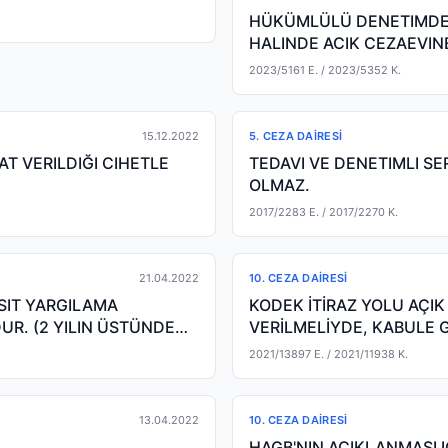
HÜKÜMLÜLÜ DENETIMDE I
HALINDE ACIK CEZAEVIN
2023/5161 E.
/ 2023/5352 K.
15.12.2022
5. CEZA DAIRESI
T VERILDIĞI CIHETLE
TEDAVI VE DENETIMLI S
OLMAZ.
2017/2283 E.
/ 2017/2270 K.
21.04.2022
10. CEZA DAIRESI
SIT YARGILAMA
KODEK İTİRAZ YOLU AÇI
R. (2 YILIN ÜSTÜNDE
VERİLMELİYDE, KABULE G
YÜRÜRLÜĞE GİREN 65
2021/13897 E.
/ 2021/11938 K.
13.04.2022
10. CEZA DAIRESI
HAGB'NIN AÇIKLANMASI 