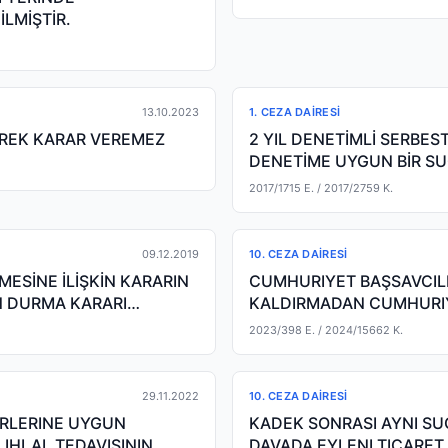
LMİŞTİR.
13.10.2023
1. CEZA DAIRESI
CEREK KARAR VEREMEZ
2 YIL DENETİMLİ SERBE
DENETİME UYGUN BİR SU
EDİLDİĞİNDE 2 YIL DE
2017/1715 E.
/ 2017/2759 K.
09.12.2019
10. CEZA DAIRESI
ESİNE İLİŞKİN KARARIN
CUMHURIYET BAŞSAVCILIĞ
N DURMA KARARI
KALDIRMADAN CUMHURIY
IÇIN YETERLI DELI
2023/398 E.
/ 2024/15662 K.
29.11.2022
10. CEZA DAIRESI
IRLERINE UYGUN
KADEK SONRASI AYNI SU
 IHLAL TEDAVISININ
DAVADA EYLENI TICARET