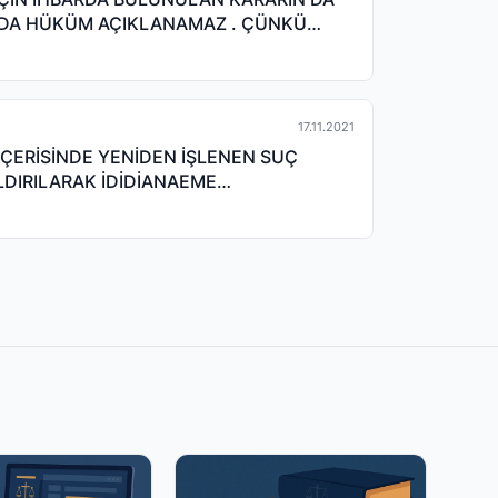
DA HÜKÜM AÇIKLANAMAZ . ÇÜNKÜ
17.11.2021
İÇERİSİNDE YENİDEN İŞLENEN SUÇ
LDIRILARAK İDİDİANAEME
 KAMU