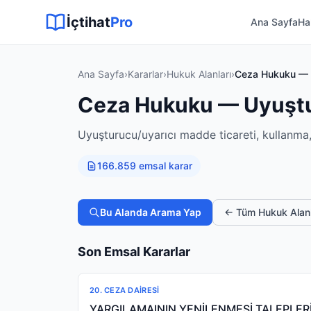
Sitemap XML
Sitemap TXT
Sayfalar
Hukuki Araçlar
Dilekçe
İçtihat
Pro
Ana Sayfa
Ha
Ana Sayfa
›
Kararlar
›
Hukuk Alanları
›
Ceza Hukuku — U
Ceza Hukuku — Uyuştur
Uyuşturucu/uyarıcı madde ticareti, kullanma, 
166.859 emsal karar
Bu Alanda Arama Yap
← Tüm Hukuk Alanl
Son Emsal Kararlar
20. CEZA DAIRESI
YARGILAMAININ YENİLENMESİ TALEPLER