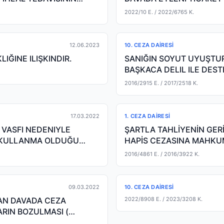
KARAR VERILME
2022/10 E.
/ 2022/6765 K.
12.06.2023
10. CEZA DAIRESI
IĞINE ILIŞKINDIR.
SANIĞIN SOYUT UYUŞTU
BAŞKACA DELIL ILE DE
VERILMEZ.
2016/2915 E.
/ 2017/2518 K.
17.03.2022
1. CEZA DAIRESI
 VASFI NEDENIYLE
ŞARTLA TAHLİYENİN GER
N KULLANMA OLDUĞU
HAPİS CEZASINA MAHKUM
2016/4861 E.
/ 2016/3922 K.
09.03.2022
10. CEZA DAIRESI
LAN DAVADA CEZA
2022/8908 E.
/ 2023/3208 K.
ARIN BOZULMASI (