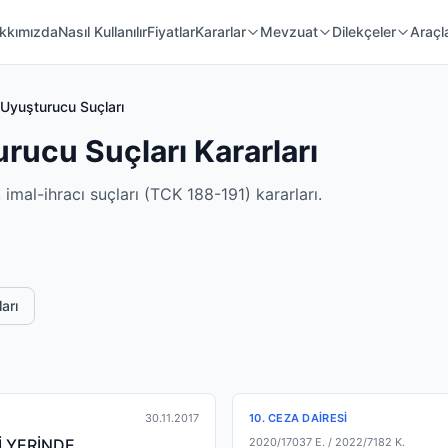
 Örnekleri
Kanunlar
Mahkeme Kararları
kkımızda
Nasıl Kullanılır
Fiyatlar
Kararlar
Mevzuat
Dilekçeler
Araçl
yuşturucu Suçları
ucu Suçları Kararları
imal-ihracı suçları (TCK 188-191) kararları.
arı
30.11.2017
10. CEZA DAIRESI
İ YERİNDE
2020/17037 E.
/ 2022/7182 K.