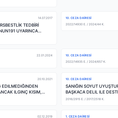
14.07.2017
10. CEZA DAIRESI
SBESTLİK TEDBİRİ
2022/14930 E.
/ 2024/44 K.
NUN191 UYARINCA
22.01.2024
10. CEZA DAIRESI
2022/14935 E.
/ 2024/657 K.
20.10.2021
10. CEZA DAIRESI
Ğ EDILMEDIĞINDEN
SANIĞIN SOYUT UYUŞTU
ANCAK ILGINÇ KISIM,
BAŞKACA DELIL ILE DE
VERILMEZ.
2016/2915 E.
/ 2017/2518 K.
02.12.2019
1. CEZA DAIRESI