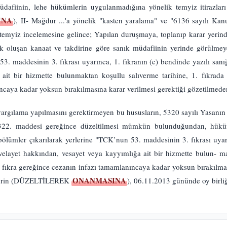
dafiinin, lehe hükümlerin uygulanmadığına yönelik temyiz itirazlar
INA
), II- Mağdur ...'a yönelik "kasten yaralama" ve "6136 sayılı Ka
emyiz incelemesine gelince; Yapılan duruşmaya, toplanıp karar yerind
 oluşan kanaat ve takdirine göre sanık müdafiinin yerinde görülmeyen
. maddesinin 3. fıkrası uyarınca, 1. fıkranın (c) bendinde yazılı sanığ
ait bir hizmette bulunmaktan koşullu salıverme tarihine, 1. fıkrada y
ncaya kadar yoksun bırakılmasına karar verilmesi gerektiği gözetilmede
 yargılama yapılmasını gerektirmeyen bu hususların, 5320 sayılı Yasanı
22. maddesi gereğince düzeltilmesi mümkün bulunduğundan, hükü
ölümler çıkarılarak yerlerine "TCK’nun 53. maddesinin 3. fıkrası uyarı
velayet hakkından, vesayet veya kayyımlığa ait bir hizmette bulun- ma
2. fıkra gereğince cezanın infazı tamamlanıncaya kadar yoksun bırakılmas
ONANMASINA
mlerin (DÜZELTİLEREK
), 06.11.2013 gününde oy birliği