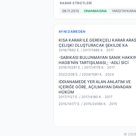
KARAR ETIKETLERI
06.11.2013
ONANMASINA
YARGITAYKARA
AYNI DAIREDEN
KISA KARAR ILE GEREKÇELI KARAR ARA
ÇELIŞKI OLUŞTURACAK ŞEKILDE KA
2016/7662 E. / 2017/1486 K. ·
2017
-SABIKASI BULUNMAYAN SANIK HAKKI
HAGB'NİN TARTIŞILMASI,; -ADLİ SİCİ
2016/10281 E. / 2017/4179 K. ·
2017
2022/208 E. / 2024/1081 K. ·
2024
IDDIANAMEDE YER ALAN ANLATIM VE
IÇERIĞE GÖRE, AÇILMAYAN DAVADAN
HÜKÜM
2017/1127 E. / 2017/4180 K. ·
2017
2015/14177 E. / 2015/24186 K. ·
2015
© 2026 