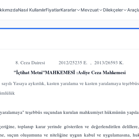
 Örnekleri
Kanunlar
Mahkeme Kararları
kkımızda
Nasıl Kullanılır
Fiyatlar
Kararlar
Mevzuat
Dilekçeler
Araçl
8. Ceza Dairesi 2012/25235 E. , 2013/26593 K.
"İçtihat Metni"MAHKEMESİ :Asliye Ceza Mahkemesi
 sayılı Yasaya aykırılık, kasten yaralama ve kasten yaralamaya teşebbüs
ümlülük
en yaralamaya" teşebbüs suçundan kurulan mahkumiyet hükmünün yapıla
eriğine, toplanıp karar yerinde gösterilen ve değerlendirilen delill
ne, suçun oluşumuna ve niteliğine uygun kabul ve uygulamasına, huk