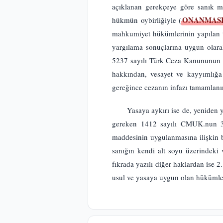
açıklanan gerekçeye göre sanık mü
ONANMAS
hükmün oybirliğiyle (
mahkumiyet hükümlerinin yapılan t
yargılama sonuçlarına uygun olarak
5237 sayılı Türk Ceza Kanununun 53
hakkından, vesayet ve kayyımlığa 
gereğince cezanın infazı tamamlanı
Yasaya aykırı ise de, yeniden
gereken 1412 sayılı CMUK.nun 3
maddesinin uygulanmasına ilişkin b
sanığın kendi alt soyu üzerindeki 
fıkrada yazılı diğer haklardan ise 
usul ve yasaya uygun olan hükü