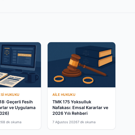
ESI HUKUKU
AILE HUKUKU
18: Geçerli Fesih
TMK 175 Yoksulluk
arlar ve Uygulama
Nafakası: Emsal Kararlar ve
2026)
2026 Yılı Rehberi
26
8 dk okuma
7 Ağustos 2026
7 dk okuma