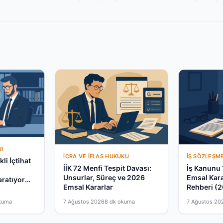
I
İCRA VE İFLAS HUKUKU
İŞ SÖZLEŞM
li İçtihat
İİK 72 Menfi Tespit Davası:
İş Kanunu 
a
Unsurlar, Süreç ve 2026
Emsal Kar
aratıyor
Emsal Kararlar
Rehberi (
kuma
7 Ağustos 2026
8 dk okuma
7 Ağustos 20