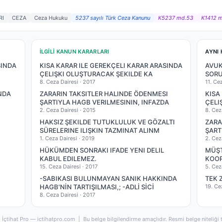
RI
CEZA
Ceza Hukuku
5237 sayılı Türk Ceza Kanunu
K5237 md.53
K1412 
İLGILI KANUN KARARLARI
AYNI 
SINDA
KISA KARAR ILE GEREKÇELI KARAR ARASINDA
AVUK
ÇELIŞKI OLUŞTURACAK ŞEKILDE KA
SORU
8. Ceza Dairesi ·
2017
11. Ce
NDA
ZARARIN TAKSITLER HALINDE ÖDENMESI
KISA
ŞARTIYLA HAGB VERILMESININ, INFAZDA
ÇELI
2. Ceza Dairesi ·
2015
8. Cez
HAKSIZ ŞEKILDE TUTUKLULUK VE GÖZALTI
ZARA
SÜRELERINE ILIŞKIN TAZMINAT ALINM
ŞART
1. Ceza Dairesi ·
2019
2. Cez
HÜKÜMDEN SONRAKI IFADE YENI DELIL
MÜŞT
KABUL EDILEMEZ.
KOOP
15. Ceza Dairesi ·
2017
5. Cez
-SABIKASI BULUNMAYAN SANIK HAKKINDA
TEK 
HAGB'NİN TARTIŞILMASI,; -ADLİ SİCİ
19. Ce
8. Ceza Dairesi ·
2017
İçtihat Pro — ictihatpro.com | Bu belge bilgilendirme amaçlıdır. Resmi belge niteliği 