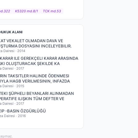
md.322
K5320 md.8/1
TCK md.53
HUKUK ALANI
AT VEKALET OLMADAN DAVA VE
ŞTURMA DOSYASINI INCELEYEBILIR.
za Dairesi ·
2014
 KARAR ILE GEREKÇELI KARAR ARASINDA
ŞKI OLUŞTURACAK ŞEKILDE KA
a Dairesi ·
2017
RIN TAKSITLER HALINDE ÖDENMESI
IYLA HAGB VERILMESININ, INFAZDA
a Dairesi ·
2015
EKI ŞÜPHELI BEYANLARI ALINMADAN
ERATIFE ILIŞKIN TÜM DEFTER VE
a Dairesi ·
2017
ZIP -BASIN ÖZGÜRLÜĞÜ
za Dairesi ·
2016
taşımaz.