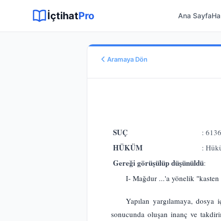
Sitemap XML
Sitemap TXT
Sayfalar
Hukuki Araçlar
Dilekçe
İçtihat
Pro
Ana Sayfa
Ha
Aramaya Dön
Esas No
E.
2012/25235
Karar No
K.
2013/26593
Karar Tarihi
SUÇ
: 6136
06.11.2013
HÜKÜM
: Hük
Karar Sonucu
Gereği görüşülüp düşünüldü
:
ONANMASINA
I- Mağdur ...'a yönelik "kast
Hukuk Alanı
Ceza Hukuku
Yapılan yargılamaya, dosya iç
sonucunda oluşan inanç ve takdiri