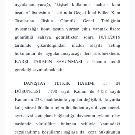
uygulanamayacağı, "kişisel kullanıma mahsus kara
taşıtları" ibaresinin 1 seri nolu Geçici İthal Edilen Kara
Taşıtlarına İlişkin Gümrük Genel Tebliğinin
uyuşmazlığa konu taşıtın yurttan çıkış yapmak üzere
gümrüklü sahaya getirildikten sonra 10/11/2016
tarihinde çıkarıldığından maddi olayda Tebliğ
hükmünün de uygulanamayacağı ileri sürülmektedir.
KARŞI TARAFIN SAVUNMASI : İstemin reddi
gerektiği savunulmaktadır.
DANIŞTAY TETKİK HÂKİMİ … 'IN
DÜŞÜNCESİ : 7190 sayılı Kanun ile 4458 sayılı
Kanun'un 238. maddesinde yapılan değişiklik ile yurtta
kalış süresi ihlalinin rejim ihlalinden ayrı düzenlenerek
ayrı cezai sonuçlara bağlandığı, davacının eylemi, olay
tarihinde yürürlükte bulunan şekliyle kanundaki
cezalandırma koşullarını sağlasa da, ceza hukukunun