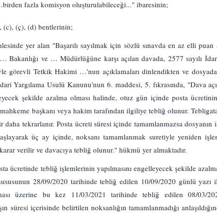
..birden fazla komisyon oluşturulabileceği..." ibaresinin;
 (c), (ç), (d) bentlerinin;
lesinde yer alan "Başarılı sayılmak için sözlü sınavda en az elli puan 
 … Bakanlığı ve … Müdürlüğüne karşı açılan davada, 2577 sayılı İda
le görevli Tetkik Hakimi …'nun açıklamaları dinlendikten ve dosyadak
İdari Yargılama Usulü Kanunu'nun 6. maddesi, 5. fıkrasında, "Dava açıl
leyecek şekilde azalma olması halinde, otuz gün içinde posta ücretin
 mahkeme başkanı veya hakim tarafından ilgiliye tebliğ olunur. Tebligat
ir daha tekrarlanır. Posta ücreti süresi içinde tamamlanmazsa dosyanın i
 başlayarak üç ay içinde, noksanı tamamlanmak suretiyle yeniden işl
arar verilir ve davacıya tebliğ olunur." hükmü yer almaktadır.
ta ücretinde tebliğ işlemlerinin yapılmasını engelleyecek şekilde azal
ususunun 28/09/2020 tarihinde tebliğ edilen 10/09/2020 günlü yazı ile
ası üzerine bu kez 11/03/2021 tarihinde tebliğ edilen 08/03/20
ın süresi içerisinde belirtilen noksanlığın tamamlanmadığı anlaşıldığ