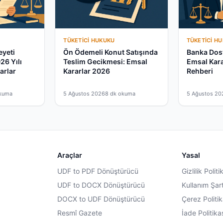
TÜKETICI HUKUKU
TÜKETICI H
eyeti
Ön Ödemeli Konut Satışında
Banka Dosy
026 Yılı
Teslim Gecikmesi: Emsal
Emsal Kara
arlar
Kararlar 2026
Rehberi
okuma
5 Ağustos 2026
8 dk okuma
5 Ağustos 20
Araçlar
Yasal
UDF to PDF Dönüştürücü
Gizlilik Politi
UDF to DOCX Dönüştürücü
Kullanım Şart
DOCX to UDF Dönüştürücü
Çerez Politik
Resmî Gazete
İade Politika