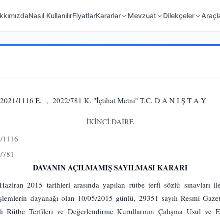
 Örnekleri
Kanunlar
Mahkeme Kararları
kkımızda
Nasıl Kullanılır
Fiyatlar
Kararlar
Mevzuat
Dilekçeler
Araçl
21/1116 E. , 2022/781 K. "İçtihat Metni" T.C. D A N I Ş T A Y
İKİNCİ DAİRE
1/1116
2/781
DAVANIN AÇILMAMIŞ SAYILMASI KARARI
ziran 2015 tarihleri arasında yapılan rütbe terfi sözlü sınavları il
 işlemlerin dayanağı olan 10/05/2015 günlü, 29351 sayılı Resmi Gaze
li Rütbe Terfileri ve Değerlendirme Kurullarının Çalışma Usul ve Es