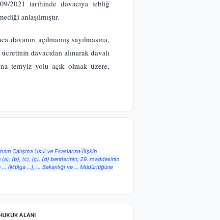
/09/2021 tarihinde davacıya tebliğ
diği anlaşılmıştır.
nca davanın açılmamış sayılmasına,
 ücretinin davacıdan alınarak davalı
luna temyiz yolu açık olmak üzere,
ının Çalışma Usul ve Esaslarına İlişkin
a), (b), (c), (ç), (d) bentlerinin; 29. maddesinin
miyle … (Mülga …), … Bakanlığı ve … Müdürlüğüne
HUKUK ALANI