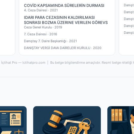
COVİD KAPSAMINDA SÜRELERİN DURMASI
Danışt
4. Ceza Dairesi ·
2021
Danışt
IDARI PARA CEZASININ KALDIRILMASI
Danışt
SONRASI BOZMA ÜZERINE VERILEN GÖREVS
Danışt
Ceza Genel Kurulu ·
2019
Danışt
7. Ceza Dairesi ·
2016
Danıştay 7. Daire Başkanlığı ·
2021
DANIŞTAY VERGİ DAVA DAİRELERİ KURULU ·
2020
İçtihat Pro — ictihatpro.com | Bu belge bilgilendirme amaçlıdır. Resmi belge niteliği 