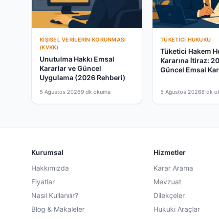
KIŞISEL VERILERIN KORUNMASI
TÜKETICI HUKUKU
(KVKK)
Tüketici Hakem H
Unutulma Hakkı Emsal
Kararına İtiraz: 2
Kararlar ve Güncel
Güncel Emsal Kar
Uygulama (2026 Rehberi)
5 Ağustos 2026
9 dk okuma
5 Ağustos 2026
8 dk 
Kurumsal
Hizmetler
Hakkımızda
Karar Arama
Fiyatlar
Mevzuat
Nasıl Kullanılır?
Dilekçeler
Blog & Makaleler
Hukuki Araçlar