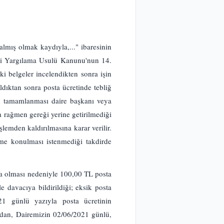
almış olmak kaydıyla,..." ibaresinin
ri Yargılama Usulü Kanunu'nun 14.
i belgeler incelendikten sonra işin
dıktan sonra posta ücretinde tebliğ
in tamamlanması daire başkanı veya
a rağmen gereği yerine getirilmediği
şlemden kaldırılmasına karar verilir.
eme konulması istenmediği takdirde
ma olması nedeniyle 100,00 TL posta
 davacıya bildirildiği; eksik posta
21 günlü yazıyla posta ücretinin
ından, Dairemizin 02/06/2021 günlü,