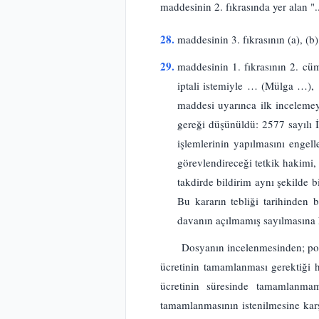
maddesinin 2. fıkrasında yer alan ".
28.
maddesinin 3. fıkrasının (a), (b),
29.
maddesinin 1. fıkrasının 2. cüm
iptali istemiyle … (Mülga …),
maddesi uyarınca ilk incelemey
gereği düşünüldü: 2577 sayılı 
işlemlerinin yapılmasını engel
görevlendireceği tetkik hakimi,
takdirde bildirim aynı şekilde b
Bu kararın tebliği tarihinden
davanın açılmamış sayılmasına k
Dosyanın incelenmesinden; pos
ücretinin tamamlanması gerektiği h
ücretinin süresinde tamamlanmam
tamamlanmasının istenilmesine karş