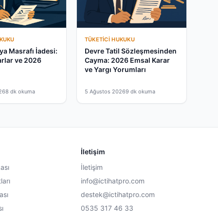
UKUKU
TÜKETICI HUKUKU
a Masrafı İadesi:
Devre Tatil Sözleşmesinden
rlar ve 2026
Cayma: 2026 Emsal Karar
ve Yargı Yorumları
26
8 dk okuma
5 Ağustos 2026
9 dk okuma
İletişim
kası
İletişim
ları
info@ictihatpro.com
ası
destek@ictihatpro.com
sı
0535 317 46 33