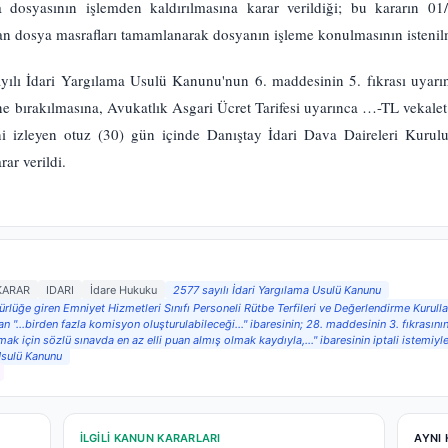
 dosyasının işlemden kaldırılmasına karar verildiği; bu kararın 01
an dosya masrafları tamamlanarak dosyanın işleme konulmasının istenilme
yılı İdari Yargılama Usulü Kanunu'nun 6. maddesinin 5. fıkrası uyarı
ne bırakılmasına, Avukatlık Asgari Ücret Tarifesi uyarınca …-TL vekalet
ihini izleyen otuz (30) gün içinde Danıştay İdari Dava Daireleri Kuru
ar verildi.
KARAR
IDARI
İdare Hukuku
2577 sayılı İdari Yargılama Usulü Kanunu
lüğe giren Emniyet Hizmetleri Sınıfı Personeli Rütbe Terfileri ve Değerlendirme Kurullar
 "...birden fazla komisyon oluşturulabileceği..." ibaresinin; 28. maddesinin 3. fıkrasının (
ılmak için sözlü sınavda en az elli puan almış olmak kaydıyla,..." ibaresinin iptali iste
 Usulü Kanunu
İLGILI KANUN KARARLARI
AYNI 