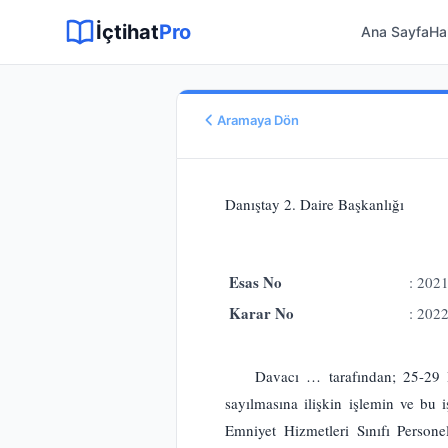
Sitemap XML
Sitemap TXT
Sayfalar
Hukuki Araçlar
Dilekçe
İçtihat
Pro
Ana Sayfa
Ha
Aramaya Dön
Esas No
E.
2021/1116
Danıştay 2. Daire Başkanlığı 20
Karar No
K.
2022/781
Karar Tarihi
Esas No
: 202
23.02.2022
Karar No
: 202
Karar Sonucu
KALDIRILMASINA
Hukuk Alanı
Davacı … tarafından; 25-29 Ha
İdare Hukuku
sayılmasına ilişkin işlemin ve bu
Emniyet Hizmetleri Sınıfı Persone