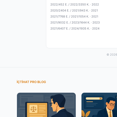
2022/452 E. / 2022/3350 K. ·
2022
2020/2404 E. / 2021/943 K. ·
2021
2021/7768 E. / 2021/1054 K. ·
2021
2021/9032 E. / 2023/1644 K. ·
2023
2021/6407 E. / 2024/1935 K. ·
2024
© 2026 
İÇTIHAT PRO BLOG