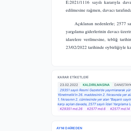
E:2021/1116 sayılı kararıyla dava
edilmesine rağmen, davacı tarafınd
Açıklanan nedenlerle; 2577 sa
yargılama giderlerinin davacı üzeri
idarelere verilmesine, tebliğ tar
23/02/2022 tarihinde oybirliğiyle kar
KARAR ETIKETLERI
23.02.2022
KALDIRILMASINA
DANISTAY
29351 sayılı Resmi Gazete'de yayımlanarak yürür
Yönetmelik'in 26. maddesinin 2. fıkrasında yer alan
1. fıkrasının 2. cümlesinde yer alan "Başarılı say
karşı açılan davada, 2577 sayılı İdari Yargılama
K29351 md.26
K2577 md.6
K2577 md.14
AYNI DAIREDEN