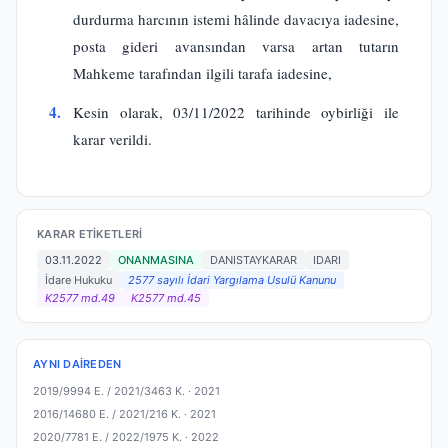
durdurma harcının istemi hâlinde davacıya iadesine,
posta gideri avansından varsa artan tutarın
Mahkeme tarafından ilgili tarafa iadesine,
4.
Kesin olarak, 03/11/2022 tarihinde oybirliği ile
karar verildi.
KARAR ETIKETLERI
03.11.2022
ONANMASINA
DANISTAYKARAR
IDARI
İdare Hukuku
2577 sayılı İdari Yargılama Usulü Kanunu
K2577 md.49
K2577 md.45
AYNI DAIREDEN
2019/9994 E. / 2021/3463 K. ·
2021
2016/14680 E. / 2021/216 K. ·
2021
2020/7781 E. / 2022/1975 K. ·
2022