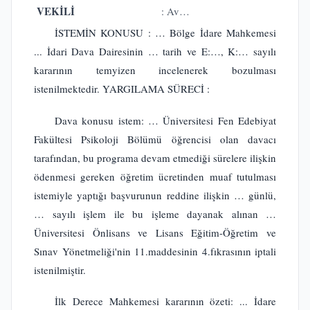
VEKİLİ
: Av…
İSTEMİN KONUSU : … Bölge İdare Mahkemesi
... İdari Dava Dairesinin … tarih ve E:…, K:… sayılı
kararının temyizen incelenerek bozulması
istenilmektedir. YARGILAMA SÜRECİ :
Dava konusu istem: … Üniversitesi Fen Edebiyat
Fakültesi Psikoloji Bölümü öğrencisi olan davacı
tarafından, bu programa devam etmediği sürelere ilişkin
ödenmesi gereken öğretim ücretinden muaf tutulması
istemiyle yaptığı başvurunun reddine ilişkin … günlü,
… sayılı işlem ile bu işleme dayanak alınan …
Üniversitesi Önlisans ve Lisans Eğitim-Öğretim ve
Sınav Yönetmeliği'nin 11.maddesinin 4.fıkrasının iptali
istenilmiştir.
İlk Derece Mahkemesi kararının özeti: ... İdare