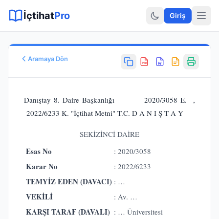
Sitemap XML
Sitemap TXT
Sayfalar
Hukuki Araçlar
Dilekçe
İçtihat
Pro
Giriş
Aramaya Dön
PDF
Esas No
E.
2020/3058
Danıştay 8. Daire Başkanlığı 2020/3058 E. ,
Karar No
2022/6233 K. "İçtihat Metni" T.C. D A N I Ş T A Y
K.
2022/6233
Karar Tarihi
SEKİZİNCİ DAİRE
03.11.2022
Esas No
: 2020/3058
Karar Sonucu
ONANMASINA
Karar No
: 2022/6233
Hukuk Alanı
TEMYİZ EDEN (DAVACI)
: …
İdare Hukuku
VEKİLİ
: Av. …
KARŞI TARAF (DAVALI)
: … Üniversitesi