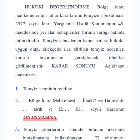
HUKUKİ DEĞERLENDİRME: Bölge idare
mahkemelerinin nihai kararlarının temyizen bozulması,
2577 sayılı İdari Yargılama Usulü Kanunu'nun 49.
maddesinde yer alan sebeplerden birinin varlığı hâlinde
mümkündür. Temyizen incelenen karar usul ve hukuka
uygun olup, dilekçede ileri sürülen temyiz nedenleri
kararın bozulmasını gerektirecek nitelikte
görülmemiştir. KARAR SONUCU: Açıklanan
nedenlerle,
1.
Temyiz isteminin reddine,
2.
… Bölge İdare Mahkemesi … İdari Dava Dairesinin
… tarih ve E:…, K:… sayılı kararının
ONANMASINA
,
3.
Temyiz giderlerinin istemde bulunan üzerinde
bırakılmasına, kullanılmayan ... TL yürütmeyi