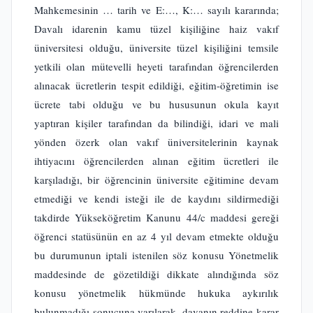
Mahkemesinin … tarih ve E:…, K:… sayılı kararında;
Davalı idarenin kamu tüzel kişiliğine haiz vakıf
üniversitesi olduğu, üniversite tüzel kişiliğini temsile
yetkili olan mütevelli heyeti tarafından öğrencilerden
alınacak ücretlerin tespit edildiği, eğitim-öğretimin ise
ücrete tabi olduğu ve bu hususunun okula kayıt
yaptıran kişiler tarafından da bilindiği, idari ve mali
yönden özerk olan vakıf üniversitelerinin kaynak
ihtiyacını öğrencilerden alınan eğitim ücretleri ile
karşıladığı, bir öğrencinin üniversite eğitimine devam
etmediği ve kendi isteği ile de kaydını sildirmediği
takdirde Yükseköğretim Kanunu 44/c maddesi gereği
öğrenci statüsünün en az 4 yıl devam etmekte olduğu
bu durumunun iptali istenilen söz konusu Yönetmelik
maddesinde de gözetildiği dikkate alındığında söz
konusu yönetmelik hükmünde hukuka aykırılık
bulunmadığı sonucuna varılarak, davanın reddine karar