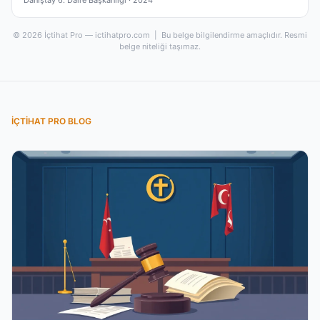
© 2026 İçtihat Pro — ictihatpro.com | Bu belge bilgilendirme amaçlıdır. Resmi
belge niteliği taşımaz.
İÇTIHAT PRO BLOG