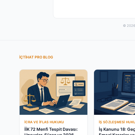
© 2026 
İÇTIHAT PRO BLOG
İCRA VE İFLAS HUKUKU
İŞ SÖZLEŞMESI HUK
İİK 72 Menfi Tespit Davası:
İş Kanunu 18: Geç
Unsurlar, Süreç ve 2026
Emsal Kararlar v