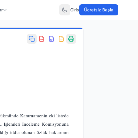
ar
Giriş
Ücretsiz Başla
PDF
 Hükmünde Kararnamenin eki listede
AL İşlemleri İnceleme Komisyonuna
aldığı iddia olunan özlük haklarının