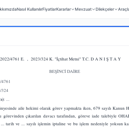
 Örnekleri
Kanunlar
Mahkeme Kararları
kkımızda
Nasıl Kullanılır
Fiyatlar
Kararlar
Mevzuat
Dilekçeler
Araçl
22/4761 E. , 2023/324 K. "İçtihat Metni" T.C. D A N I Ş T A Y
BEŞİNCİ DAİRE
2/4761
3/324
ı)
: ...
bünyesinde aile hekimi olarak görev yapmakta iken, 679 sayılı Kanun
mu görevinden çıkarılan davacı tarafından, göreve iade talebiyle OH
... tarih ve ... sayılı işlemin iptaline ve bu işlem nedeniyle yoksun k