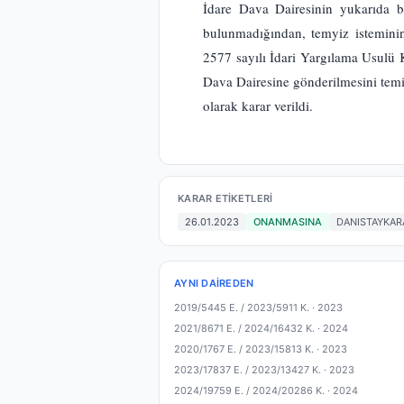
İdare Dava Dairesinin yukarıda b
bulunmadığından, temyiz isteminin
2577 sayılı İdari Yargılama Usulü K
Dava Dairesine gönderilmesini temi
olarak karar verildi.
KARAR ETIKETLERI
26.01.2023
ONANMASINA
DANISTAYKAR
AYNI DAIREDEN
2019/5445 E. / 2023/5911 K. ·
2023
2021/8671 E. / 2024/16432 K. ·
2024
2020/1767 E. / 2023/15813 K. ·
2023
2023/17837 E. / 2023/13427 K. ·
2023
2024/19759 E. / 2024/20286 K. ·
2024