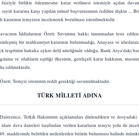
l faiziyle birlikte ödenmesine karar verilmesi istemiyle açılan davan
.. sayılı kararına karşı yapılan istinaf başvurusunun reddine ilişkin ...
sayılı kararının temyizen incelenerek bozulması istenilmektedir.
vacının İddialarının Özeti: Savunma hakkı tanınmadan tesis edile
sinleşmiş bir mahkumiyet kararının bulunmadığı, Anayasa ve uluslarar
ock tespitinin hukuka aykırı delil niteliğinde olduğu, Bank Asya'daki ban
gılama ve silahların eşitliği ilkesinin, gerekçeli karar hakkının, masum
dia edilmektedir.
Özeti: Temyiz isteminin reddi gerektiği savunulmaktadır.
TÜRK MİLLETİ ADINA
Dairesince, Tetkik Hakiminin açıklamaları dinlendikten ve dosyadaki 
dare dava daireleri tarafından verilen kararların temyiz yolu ile incel
9. maddesinde belirtilen nedenlerden birinin bulunması halinde mümkün