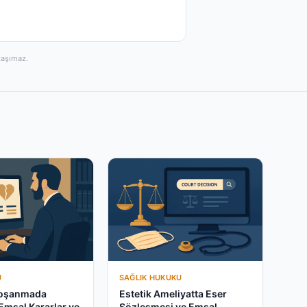
taşımaz.
U
SAĞLIK HUKUKU
Boşanmada
Estetik Ameliyatta Eser
Emsal Kararlar ve
Sözleşmesi ve Emsal