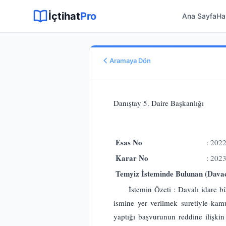
Sitemap XML
Sitemap TXT
Sayfalar
Hukuki Araçlar
Dilekçe
İçtihat
Pro
Ana Sayfa
Ha
Aramaya Dön
Esas No
E.
2022/4761
Danıştay 5. Daire Başkanlığı 20
Karar No
K.
2023/324
Karar Tarihi
Esas No
: 202
26.01.2023
Karar No
: 202
Karar Sonucu
ONANMASINA
Temyiz İsteminde Bulunan (Davac
Hukuk Alanı
İstemin Özeti : Davalı idare 
İdare Hukuku
ismine yer verilmek suretiyle ka
yaptığı başvurunun reddine ilişkin 