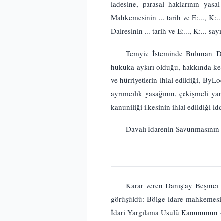
iadesine, parasal haklarının yasa
Mahkemesinin ... tarih ve E:..., K:.
Dairesinin ... tarih ve E:..., K:... 
Temyiz İsteminde Bulunan Da
hukuka aykırı olduğu, hakkında ke
ve hürriyetlerin ihlal edildiği, ByL
ayrımcılık yasağının, çekişmeli yar
kanuniliği ilkesinin ihlal edildiği id
Davalı İdarenin Savunmasının 
Karar veren Danıştay Beşinci 
görüşüldü: Bölge idare mahkemesi i
İdari Yargılama Usulü Kanununun 4