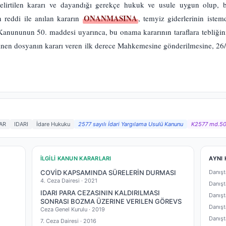
elirtilen kararı ve dayandığı gerekçe hukuk ve usule uygun olup, b
ONANMASINA
 reddi ile anılan kararın
, temyiz giderlerinin iste
anununun 50. maddesi uyarınca, bu onama kararının taraflara tebliğini 
nen dosyanın kararı veren ilk derece Mahkemesine gönderilmesine, 26/0
AR
IDARI
İdare Hukuku
2577 sayılı İdari Yargılama Usulü Kanunu
K2577 md.5
İLGILI KANUN KARARLARI
AYNI 
COVİD KAPSAMINDA SÜRELERİN DURMASI
Danışt
4. Ceza Dairesi ·
2021
Danışt
IDARI PARA CEZASININ KALDIRILMASI
Danışt
SONRASI BOZMA ÜZERINE VERILEN GÖREVS
Danışt
Ceza Genel Kurulu ·
2019
Danışt
7. Ceza Dairesi ·
2016