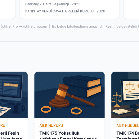
Danıştay 7. Daire Başkanlığı ·
2021
DANIŞTAY VERGİ DAVA DAİRELERİ KURULU ·
2020
İçtihat Pro — ictihatpro.com | Bu belge bilgilendirme amaçlıdır. Resmi belge niteliği 
UKU
AILE HUKUKU
AILE HUKUK
erli Fesih
TMK 175 Yoksulluk
TMK 174 
e Uygulama
Nafakası: Emsal Kararlar ve
Tazminat: 