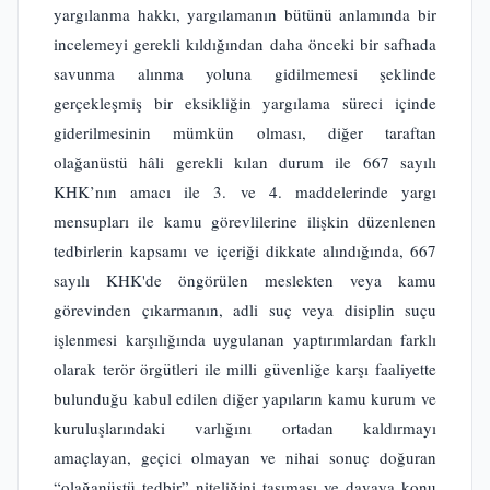
yargılanma hakkı, yargılamanın bütünü anlamında bir
incelemeyi gerekli kıldığından daha önceki bir safhada
savunma alınma yoluna gidilmemesi şeklinde
gerçekleşmiş bir eksikliğin yargılama süreci içinde
giderilmesinin mümkün olması, diğer taraftan
olağanüstü hâli gerekli kılan durum ile 667 sayılı
KHK’nın amacı ile 3. ve 4. maddelerinde yargı
mensupları ile kamu görevlilerine ilişkin düzenlenen
tedbirlerin kapsamı ve içeriği dikkate alındığında, 667
sayılı KHK'de öngörülen meslekten veya kamu
görevinden çıkarmanın, adli suç veya disiplin suçu
işlenmesi karşılığında uygulanan yaptırımlardan farklı
olarak terör örgütleri ile milli güvenliğe karşı faaliyette
bulunduğu kabul edilen diğer yapıların kamu kurum ve
kuruluşlarındaki varlığını ortadan kaldırmayı
amaçlayan, geçici olmayan ve nihai sonuç doğuran
“olağanüstü tedbir” niteliğini taşıması ve davaya konu