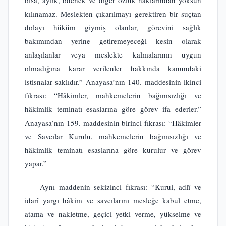
olsa, aylık, ödenek ve diğer özlük haklarından yoksun
kılınamaz. Meslekten çıkarılmayı gerektiren bir suçtan
dolayı hüküm giymiş olanlar, görevini sağlık
bakımından yerine getiremeyeceği kesin olarak
anlaşılanlar veya meslekte kalmalarının uygun
olmadığına karar verilenler hakkında kanundaki
istisnalar saklıdır.” Anayasa’nın 140. maddesinin ikinci
fıkrası: “Hâkimler, mahkemelerin bağımsızlığı ve
hâkimlik teminatı esaslarına göre görev ifa ederler.”
Anayasa’nın 159. maddesinin birinci fıkrası: “Hâkimler
ve Savcılar Kurulu, mahkemelerin bağımsızlığı ve
hâkimlik teminatı esaslarına göre kurulur ve görev
yapar.”
Aynı maddenin sekizinci fıkrası: “Kurul, adlî ve
idarî yargı hâkim ve savcılarını mesleğe kabul etme,
atama ve nakletme, geçici yetki verme, yükselme ve