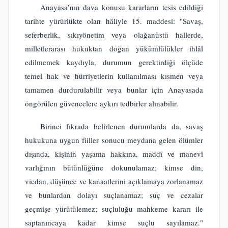
Anayasa’nın dava konusu kararların tesis edildiği
tarihte yürürlükte olan hâliyle 15. maddesi: "Savaş,
seferberlik, sıkıyönetim veya olağanüstü hallerde,
milletlerarası hukuktan doğan yükümlülükler ihlâl
edilmemek kaydıyla, durumun gerektirdiği ölçüde
temel hak ve hürriyetlerin kullanılması kısmen veya
tamamen durdurulabilir veya bunlar için Anayasada
öngörülen güvencelere aykırı tedbirler alınabilir.
Birinci fıkrada belirlenen durumlarda da, savaş
hukukuna uygun fiiller sonucu meydana gelen ölümler
dışında, kişinin yaşama hakkına, maddî ve manevî
varlığının bütünlüğüne dokunulamaz; kimse din,
vicdan, düşünce ve kanaatlerini açıklamaya zorlanamaz
ve bunlardan dolayı suçlanamaz; suç ve cezalar
geçmişe yürütülemez; suçluluğu mahkeme kararı ile
saptanıncaya kadar kimse suçlu sayılamaz."