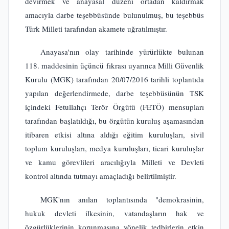
devirmek ve anayasal düzeni ortadan kaldırmak
amacıyla darbe teşebbüsünde bulunulmuş, bu teşebbüs
Türk Milleti tarafından akamete uğratılmıştır.
Anayasa'nın olay tarihinde yürürlükte bulunan
118. maddesinin üçüncü fıkrası uyarınca Milli Güvenlik
Kurulu (MGK) tarafından 20/07/2016 tarihli toplantıda
yapılan değerlendirmede, darbe teşebbüsünün TSK
içindeki Fetullahçı Terör Örgütü (FETÖ) mensupları
tarafından başlatıldığı, bu örgütün kuruluş aşamasından
itibaren etkisi altına aldığı eğitim kuruluşları, sivil
toplum kuruluşları, medya kuruluşları, ticari kuruluşlar
ve kamu görevlileri aracılığıyla Milleti ve Devleti
kontrol altında tutmayı amaçladığı belirtilmiştir.
MGK'nın anılan toplantısında "demokrasinin,
hukuk devleti ilkesinin, vatandaşların hak ve
özgürlüklerinin korunmasına yönelik tedbirlerin etkin