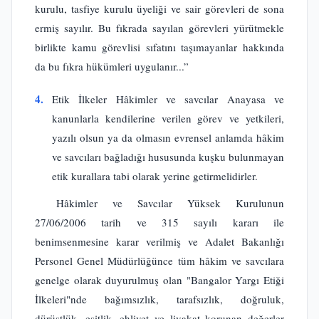
kurulu, tasfiye kurulu üyeliği ve sair görevleri de sona
ermiş sayılır. Bu fıkrada sayılan görevleri yürütmekle
birlikte kamu görevlisi sıfatını taşımayanlar hakkında
da bu fıkra hükümleri uygulanır...”
4.
Etik İlkeler Hâkimler ve savcılar Anayasa ve
kanunlarla kendilerine verilen görev ve yetkileri,
yazılı olsun ya da olmasın evrensel anlamda hâkim
ve savcıları bağladığı hususunda kuşku bulunmayan
etik kurallara tabi olarak yerine getirmelidirler.
Hâkimler ve Savcılar Yüksek Kurulunun
27/06/2006 tarih ve 315 sayılı kararı ile
benimsenmesine karar verilmiş ve Adalet Bakanlığı
Personel Genel Müdürlüğünce tüm hâkim ve savcılara
genelge olarak duyurulmuş olan "Bangalor Yargı Etiği
İlkeleri"nde bağımsızlık, tarafsızlık, doğruluk,
dürüstlük, eşitlik, ehliyet ve liyakat korunan değerler