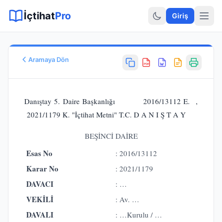
Sitemap XML
Sitemap TXT
Sayfalar
Hukuki Araçlar
Dilekçe
İçtihat
Pro
Giriş
Aramaya Dön
PDF
Esas No
E.
2016/13112
Danıştay 5. Daire Başkanlığı 2016/13112 E. ,
Karar No
2021/1179 K. "İçtihat Metni" T.C. D A N I Ş T A Y
K.
2021/1179
Karar Tarihi
BEŞİNCİ DAİRE
21.04.2021
Esas No
: 2016/13112
Karar Sonucu
REDDİNE
Karar No
: 2021/1179
Hukuk Alanı
DAVACI
: …
İdare Hukuku
VEKİLİ
: Av. …
DAVALI
: …Kurulu / …