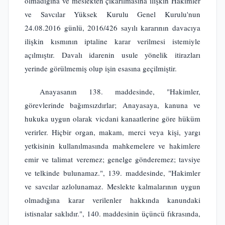
olmadığına ve meslekten çıkarılmasına ilişkin Hakimler
ve Savcılar Yüksek Kurulu Genel Kurulu'nun
24.08.2016 günlü, 2016/426 sayılı kararının davacıya
ilişkin kısmının iptaline karar verilmesi istemiyle
açılmıştır. Davalı idarenin usule yönelik itirazları
yerinde görülmemiş olup işin esasına geçilmiştir.
Anayasanın 138. maddesinde, "Hakimler,
görevlerinde bağımsızdırlar; Anayasaya, kanuna ve
hukuka uygun olarak vicdani kanaatlerine göre hüküm
verirler. Hiçbir organ, makam, merci veya kişi, yargı
yetkisinin kullanılmasında mahkemelere ve hakimlere
emir ve talimat veremez; genelge gönderemez; tavsiye
ve telkinde bulunamaz.", 139. maddesinde, "Hakimler
ve savcılar azlolunamaz. Meslekte kalmalarının uygun
olmadığına karar verilenler hakkında kanundaki
istisnalar saklıdır.", 140. maddesinin üçüncü fıkrasında,