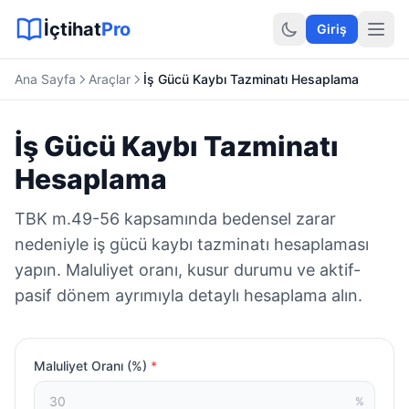
Sitemap XML
Sitemap TXT
Sayfalar
Hukuki Araçlar
Dilekçe
İçtihat
Pro
Giriş
Ana Sayfa
Araçlar
İş Gücü Kaybı Tazminatı Hesaplama
İş Gücü Kaybı Tazminatı
Hesaplama
TBK m.49-56 kapsamında bedensel zarar
nedeniyle iş gücü kaybı tazminatı hesaplaması
yapın. Maluliyet oranı, kusur durumu ve aktif-
pasif dönem ayrımıyla detaylı hesaplama alın.
Maluliyet Oranı (%)
*
%