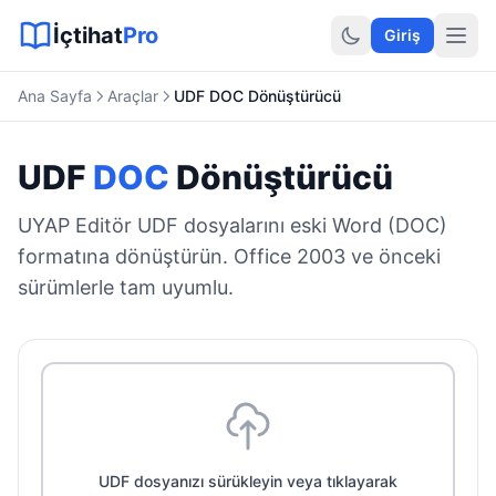
Sitemap XML
Sitemap TXT
Sayfalar
Hukuki Araçlar
Dilekçe
İçtihat
Pro
Giriş
Ana Sayfa
Araçlar
UDF DOC Dönüştürücü
UDF
DOC
Dönüştürücü
UYAP Editör UDF dosyalarını eski Word (DOC)
formatına dönüştürün. Office 2003 ve önceki
sürümlerle tam uyumlu.
UDF dosyanızı sürükleyin veya tıklayarak