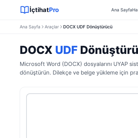
Sitemap XML
Sitemap TXT
Sayfalar
Hukuki Araçlar
Dilekçe
İçtihat
Pro
Ana Sayfa
Ha
Ana Sayfa
Araçlar
DOCX UDF Dönüştürücü
DOCX
UDF
Dönüştür
Microsoft Word (DOCX) dosyalarını UYAP si
dönüştürün. Dilekçe ve belge yükleme için pr