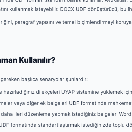
erinde UDF formatı standart olarak kullanılır. Avukatlar
ı kullanmak isteyebilir. DOCX UDF dönüştürücü, bu ihtiya
ğini, paragraf yapısını ve temel biçimlendirmeyi koruyar
an Kullanılır?
ereken başlıca senaryolar şunlardır:
hazırladığınız dilekçeleri UYAP sistemine yüklemek için 
şmeler veya diğer ek belgeleri UDF formatında mahkemeye
 daha ileri düzenleme yapmak istediğiniz belgeleri Word
UDF formatında standartlaştırmak istediğinizde toplu dö