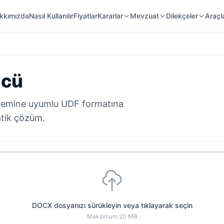
 Örnekleri
Kanunlar
Mahkeme Kararları
kkımızda
Nasıl Kullanılır
Fiyatlar
Kararlar
Mevzuat
Dilekçeler
Araçl
ücü
stemine uyumlu UDF formatına
atik çözüm.
DOCX dosyanızı sürükleyin veya tıklayarak seçin
Maksimum 20 MB