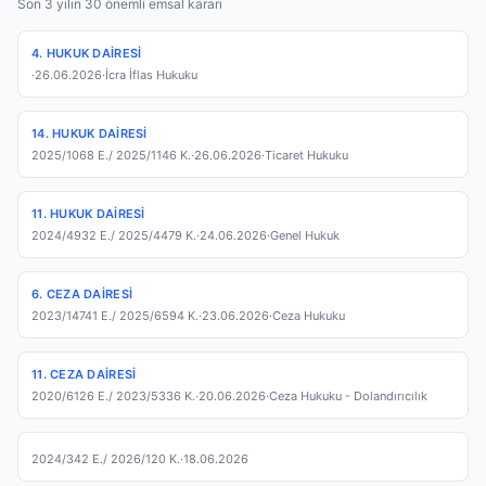
Son 3 yılın 30 önemli emsal kararı
4. HUKUK DAIRESI
·
26.06.2026
·
İcra İflas Hukuku
14. HUKUK DAIRESI
2025/1068 E.
/ 2025/1146 K.
·
26.06.2026
·
Ticaret Hukuku
11. HUKUK DAIRESI
2024/4932 E.
/ 2025/4479 K.
·
24.06.2026
·
Genel Hukuk
6. CEZA DAIRESI
2023/14741 E.
/ 2025/6594 K.
·
23.06.2026
·
Ceza Hukuku
11. CEZA DAIRESI
2020/6126 E.
/ 2023/5336 K.
·
20.06.2026
·
Ceza Hukuku - Dolandırıcılık
2024/342 E.
/ 2026/120 K.
·
18.06.2026