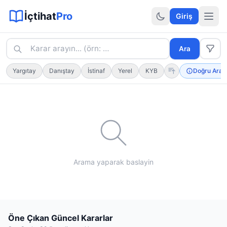
Sitemap XML
Sitemap TXT
Sayfalar
Hukuki Araçlar
Dilekçe
İçtihat
Pro
Giriş
Karar arayın... (örn: kıdem tazminatı · tam ifade için
"
k
Ara
Yargıtay
Danıştay
İstinaf
Yerel
KYB
Doğru Aram
Arama yaparak baslayin
Öne Çıkan Güncel Kararlar