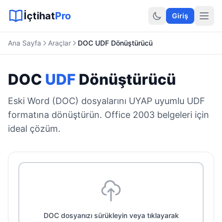
Sitemap XML
Sitemap TXT
Sayfalar
Hukuki Araçlar
Dilekçe
İçtihat
Pro
Giriş
Ana Sayfa
Araçlar
DOC UDF Dönüştürücü
DOC
UDF
Dönüştürücü
Eski Word (DOC) dosyalarını UYAP uyumlu UDF
formatına dönüştürün. Office 2003 belgeleri için
ideal çözüm.
DOC dosyanızı sürükleyin veya tıklayarak