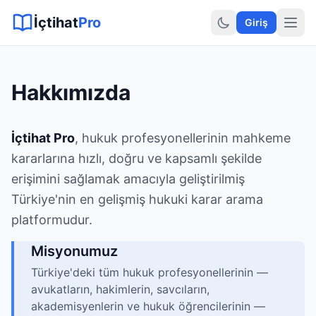
Sitemap XML
Sitemap TXT
Sayfalar
Hukuki Araçlar
Dilekçe
İçtihat
Pro
Giriş
Hakkımızda
İçtihat Pro
, hukuk profesyonellerinin mahkeme
kararlarına hızlı, doğru ve kapsamlı şekilde
erişimini sağlamak amacıyla geliştirilmiş
Türkiye'nin en gelişmiş hukuki karar arama
platformudur.
Misyonumuz
Türkiye'deki tüm hukuk profesyonellerinin —
avukatların, hakimlerin, savcıların,
akademisyenlerin ve hukuk öğrencilerinin —