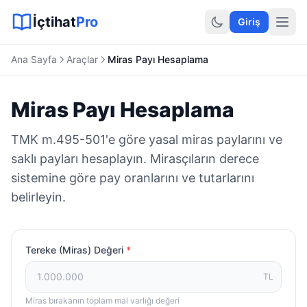
Sitemap XML
Sitemap TXT
Sayfalar
Hukuki Araçlar
Dilekçe
İçtihat
Pro
Giriş
Ana Sayfa
Araçlar
Miras Payı Hesaplama
Miras Payı Hesaplama
TMK m.495-501'e göre yasal miras paylarını ve
saklı payları hesaplayın. Mirasçıların derece
sistemine göre pay oranlarını ve tutarlarını
belirleyin.
Tereke (Miras) Değeri
*
TL
Miras bırakanın toplam mal varlığı değeri