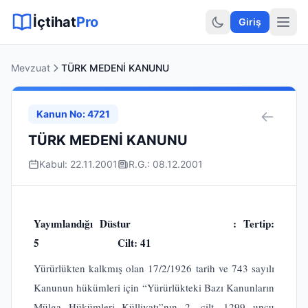
Sitemap XML
Sitemap TXT
Sayfalar
Hukuki Araçlar
Dilekçe
İçtihat
Pro
Giriş
Mevzuat
TÜRK MEDENİ KANUNU
Kanun No: 4721
TÜRK MEDENİ KANUNU
Kabul: 22.11.2001
R.G.: 08.12.2001
Yayımlandığı Düstur : Tertip:
5 Cilt: 41
Yürürlükten kalkmış olan 17/2/1926 tarih ve 743 sayılı
Kanunun hükümleri için “Yürürlükteki Bazı Kanunların
Mülga Hükümleri Külliyatı”nın 2. cilt, 1299 uncu