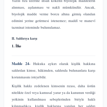
Yazılı rıza üzerine insan kökenli biyolojik maddelerin
alınması, aşılanması ve nakli mümkündür. Ancak,
biyolojik madde verme borcu altına girmiş olandan
edimini yerine getirmesi istenemez; maddî ve manevî
tazminat isteminde bulunulamaz.
II. Saldırıya karşı
1. İlke
Madde 24-
Hukuka aykırı olarak kişilik hakkına
saldırılan kimse, hâkimden, saldırıda bulunanlara karşı
korunmasını isteyebilir.
Kişilik hakkı zedelenen kimsenin rızası, daha üstün
nitelikte özel veya kamusal yarar ya da kanunun verdiği
yetkinin kullanılması sebeplerinden biriyle haklı
kılınmadıkça, kişilik haklarına yapılan her saldırı