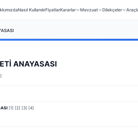
 Örnekleri
Kanunlar
Mahkeme Kararları
kkımızda
Nasıl Kullanılır
Fiyatlar
Kararlar
Mevzuat
Dilekçeler
Araçl
YASASI
ETİ ANAYASASI
2
SASI
[1]
[2]
[3]
[4]
9