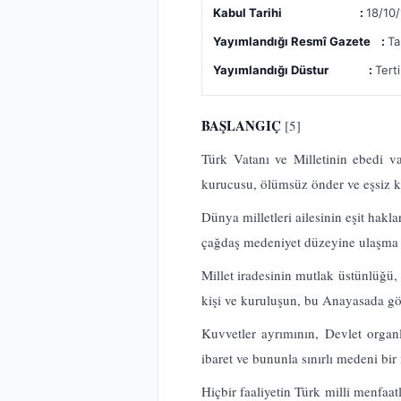
Kabul Tarihi :
18/10
Yayımlandığı Resmî Gazete :
Ta
Yayımlandığı Düstur :
Tert
BAŞLANGIÇ
[5]
Türk Vatanı ve Milletinin ebedi 
kurucusu, ölümsüz önder ve eşsiz ka
Dünya milletleri ailesinin eşit hakl
çağdaş medeniyet düzeyine ulaşma
Millet iradesinin mutlak üstünlüğü, 
kişi ve kuruluşun, bu Anayasada gö
Kuvvetler ayrımının, Devlet organl
ibaret ve bununla sınırlı medeni b
Hiçbir faaliyetin Türk milli menfaat