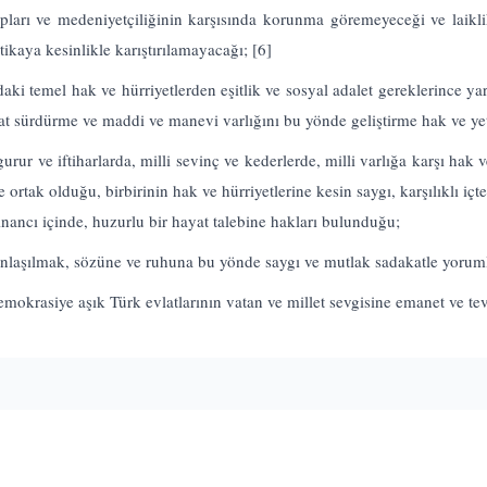
ılapları ve medeniyetçiliğinin karşısında korunma göremeyeceği ve laikli
itikaya kesinlikle karıştırılamayacağı;
[6]
i temel hak ve hürriyetlerden eşitlik ve sosyal adalet gereklerince yar
at sürdürme ve maddi ve manevi varlığını bu yönde geliştirme hak ve ye
urur ve iftiharlarda, milli sevinç ve kederlerde, milli varlığa karşı hak 
de ortak olduğu, birbirinin hak ve hürriyetlerine kesin saygı, karşılıklı iç
inancı içinde, huzurlu bir hayat talebine hakları bulunduğu;
ılmak, sözüne ve ruhuna bu yönde saygı ve mutlak sadakatle yoruml
iye aşık Türk evlatlarının vatan ve millet sevgisine emanet ve tev