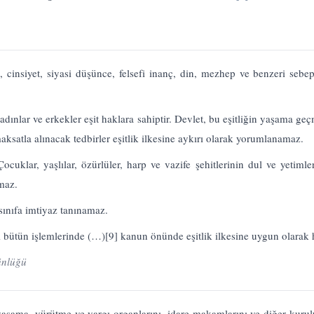
k, cinsiyet, siyasi düşünce, felsefi inanç, din, mezhep ve benzeri seb
adınlar ve erkekler eşit haklara sahiptir. Devlet, bu eşitliğin yaşama 
ksatla alınacak tedbirler eşitlik ilkesine aykırı olarak yorumlanamaz.
Çocuklar, yaşlılar, özürlüler, harp ve vazife şehitlerinin dul ve yetimle
lmaz.
sınıfa imtiyaz tanınamaz.
ı bütün işlemlerinde (…)
[9]
kanun önünde eşitlik ilkesine uygun olarak 
ünlüğü
sama, yürütme ve yargı organlarını, idare makamlarını ve diğer kurul