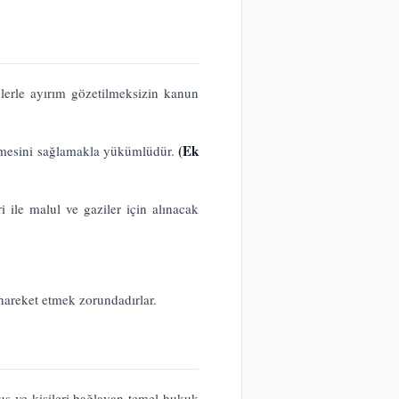
eplerle ayırım gözetilmeksizin kanun
(Ek
geçmesini sağlamakla yükümlüdür.
ri ile malul ve gaziler için alınacak
hareket etmek zorundadırlar.
uş ve kişileri bağlayan temel hukuk