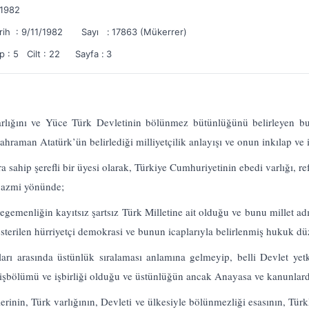
/1982
rih : 9/11/1982
Sayı :
17863 (Mükerrer)
ip : 5 Cilt : 22
Sayfa :
3
varlığını ve Yüce Türk Devletinin bölünmez bütünlüğünü belirleyen b
hraman Atatürk’ün belirlediği milliyetçilik anlayışı ve onun inkılap ve 
ara sahip şerefli bir üyesi olarak, Türkiye Cumhuriyetinin ebedi varlığı, 
 azmi yönünde;
egemenliğin kayıtsız şartsız Türk Milletine ait olduğu ve bunu millet ad
sterilen hürriyetçi demokrasi ve bunun icaplarıyla belirlenmiş hukuk dü
arı arasında üstünlük sıralaması anlamına gelmeyip, belli Devlet yet
ir işbölümü ve işbirliği olduğu ve üstünlüğün ancak Anayasa ve kanunla
lerinin, Türk varlığının, Devleti ve ülkesiyle bölünmezliği esasının, Tür