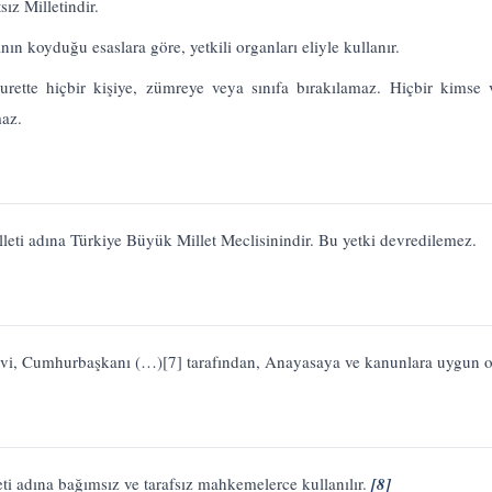
sız Milletindir.
ın koyduğu esaslara göre, yetkili organları eliyle kullanır.
surette hiçbir kişiye, zümreye veya sınıfa bırakılamaz. Hiçbir kim
maz.
leti adına Türkiye Büyük Millet Meclisinindir. Bu yetki devredilemez.
evi, Cumhurbaşkanı (…)
[7]
tarafından, Anayasaya ve kanunlara uygun olar
eti adına bağımsız ve tarafsız mahkemelerce kullanılır.
[8]