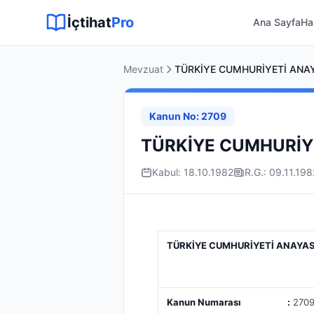
Sitemap XML
Sitemap TXT
Sayfalar
Hukuki Araçlar
Dilekçe
İçtihat
Pro
Ana Sayfa
Ha
Mevzuat
TÜRKİYE CUMHURİYETİ ANA
Kanun No: 2709
TÜRKİYE CUMHURİY
Kabul: 18.10.1982
R.G.: 09.11.198
TÜRKİYE CUMHURİYETİ ANAYA
Kanun Numarası :
270