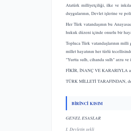
Atatürk milliyetçiliği, ilke ve ink
duygularının, Devlet işlerine ve pol
Her Türk vatandaşının bu Anayasadak
hukuk düzeni içinde onurlu bir hay
Topluca Türk vatandaşlarının milli g
millet hayatının her türlü tecellisin
"Yurtta sulh, cihanda sulh" arzu ve 
FİKİR, İNANÇ VE KARARIYLA anlaş
TÜRK MİLLETİ TARAFINDAN, demokras
BİRİNCİ KISIM
GENEL ESASLAR
I. Devletin şekli