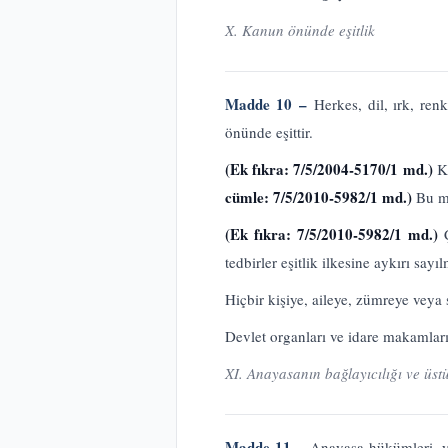
X. Kanun önünde eşitlik
Madde 10 –
Herkes, dil, ırk, ren
önünde eşittir.
(Ek fıkra: 7/5/2004-5170/1 md.)
K
cümle: 7/5/2010-5982/1 md.)
Bu ma
(Ek fıkra: 7/5/2010-5982/1 md.)
tedbirler eşitlik ilkesine aykırı sayı
Hiçbir kişiye, aileye, zümreye veya 
Devlet organları ve idare makamlar
XI. Anayasanın bağlayıcılığı ve üst
Madde 11 –
Anayasa hükümleri, ya