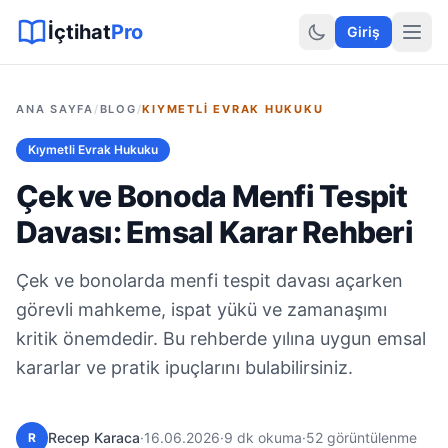
Sitemap XML
Sitemap TXT
Sayfalar
Hukuki Araçlar
Dilekçe
İçtihat
Pro
Giriş
ANA SAYFA
/
BLOG
/
KIYMETLI EVRAK HUKUKU
Kıymetli Evrak Hukuku
Çek ve Bonoda Menfi Tespit
Davası: Emsal Karar Rehberi
Çek ve bonolarda menfi tespit davası açarken
görevli mahkeme, ispat yükü ve zamanaşımı
kritik önemdedir. Bu rehberde yılına uygun emsal
kararlar ve pratik ipuçlarını bulabilirsiniz.
Recep Karaca
·
16.06.2026
·
9 dk okuma
·
52 görüntülenme
R