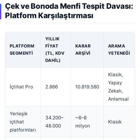
Çek ve Bonoda Menfi Tespit Davası:
Platform Karşılaştırması
YILLIK
PLATFORM
FIYAT
KARAR
ARAMA
SEGMENTI
(TL, KDV
ARŞIVI
YETENEĞI
DAHIL)
Klasik,
Yapay
İçtihat Pro
2.866
10.819.580
Zekalı,
Anlamsal
Yerleşik
34.200–
~6–8
içtihat
Klasik
48.000
milyon
platformları