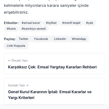
kelimelerle milyonlarca karara saniyeler içinde
erişebilirsiniz.
Etiketler:
#emsal karar
#içtihat
#menfi tespit
#çek
#bono
#kambiyo senedi
Paylaş:
Twitter
Facebook
LinkedIn
WhatsApp
Linki Kopyala
← Önceki Yazı
Karşılıksız Çek: Emsal Yargıtay Kararları Rehberi
Sonraki Yazı →
Genel Kurul Kararının İptali: Emsal Kararlar ve
Yargı Kriterleri