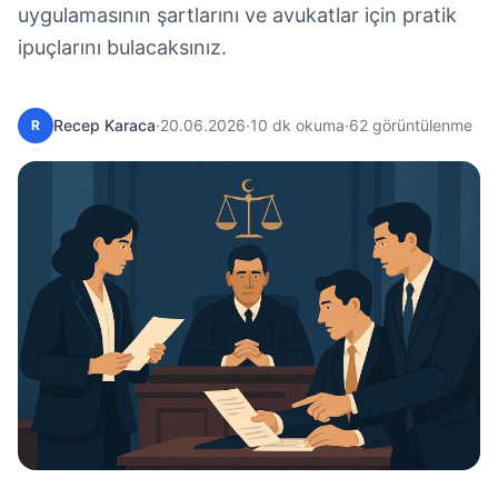
uygulamasının şartlarını ve avukatlar için pratik
ipuçlarını bulacaksınız.
Recep Karaca
·
20.06.2026
·
10 dk okuma
·
62 görüntülenme
R