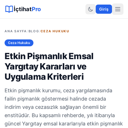
Sitemap XML
Sitemap TXT
Sayfalar
Hukuki Araçlar
Dilekçe
İçtihat
Pro
Giriş
ANA SAYFA
/
BLOG
/
CEZA HUKUKU
Ceza Hukuku
Etkin Pişmanlık Emsal
Yargıtay Kararları ve
Uygulama Kriterleri
Etkin pişmanlık kurumu, ceza yargılamasında
failin pişmanlık göstermesi halinde cezada
indirim veya cezasızlık sağlayan önemli bir
enstitüdür. Bu kapsamlı rehberde, yılı itibarıyla
güncel Yargıtay emsal kararlarıyla etkin pişmanlık