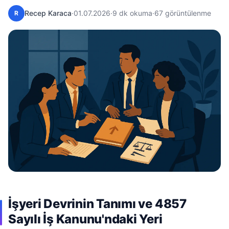
Recep Karaca
·
01.07.2026
·
9 dk okuma
·
67 görüntülenme
R
İşyeri Devrinin Tanımı ve 4857
Sayılı İş Kanunu'ndaki Yeri