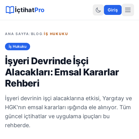
Sitemap XML
Sitemap TXT
Sayfalar
Hukuki Araçlar
Dilekçe
İçtihat
Pro
Giriş
ANA SAYFA
/
BLOG
/
İŞ HUKUKU
İş Hukuku
İşyeri Devrinde İşçi
Alacakları: Emsal Kararlar
Rehberi
İşyeri devrinin işçi alacaklarına etkisi, Yargıtay ve
HGK'nın emsal kararları ışığında ele alınıyor. Tüm
güncel içtihatlar ve uygulama ipuçları bu
rehberde.