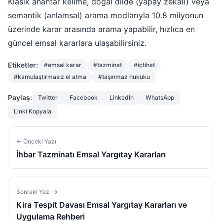
Klasik anahtar kelime, doğal dilde (yapay zekalı) veya
semantik (anlamsal) arama modlarıyla 10.8 milyonun
üzerinde karar arasında arama yapabilir, hızlıca en
güncel emsal kararlara ulaşabilirsiniz.
Etiketler:
#emsal karar
#tazminat
#içtihat
#kamulaştırmasız el atma
#taşınmaz hukuku
Paylaş:
Twitter
Facebook
LinkedIn
WhatsApp
Linki Kopyala
← Önceki Yazı
İhbar Tazminatı Emsal Yargıtay Kararları
Sonraki Yazı →
Kira Tespit Davası Emsal Yargıtay Kararları ve
Uygulama Rehberi