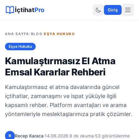
Sitemap XML
Sitemap TXT
Sayfalar
Hukuki Araçlar
Dilekçe
İçtihat
Pro
Giriş
ANA SAYFA
/
BLOG
/
EŞYA HUKUKU
Eşya Hukuku
Kamulaştırmasız El Atma
Emsal Kararlar Rehberi
Kamulaştırmasız el atma davalarında güncel
içtihatlar, zamanaşımı ve ispat yüküyle ilgili
kapsamlı rehber. Platform avantajları ve arama
yöntemleriyle meslektaşlarımıza pratik çözümler.
Recep Karaca
·
14.06.2026
·
9 dk okuma
·
53 görüntülenme
R