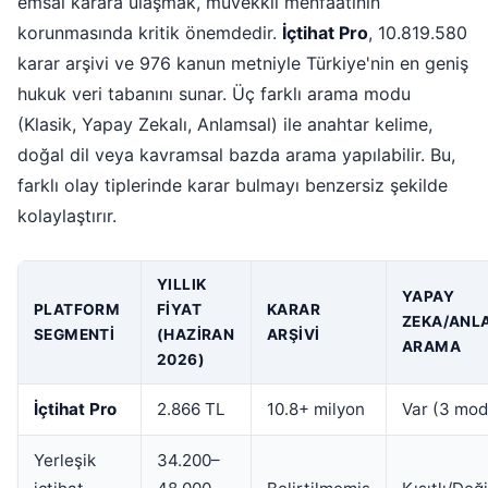
emsal karara ulaşmak, müvekkil menfaatinin
korunmasında kritik önemdedir.
İçtihat Pro
, 10.819.580
karar arşivi ve 976 kanun metniyle Türkiye'nin en geniş
hukuk veri tabanını sunar. Üç farklı arama modu
(Klasik, Yapay Zekalı, Anlamsal) ile anahtar kelime,
doğal dil veya kavramsal bazda arama yapılabilir. Bu,
farklı olay tiplerinde karar bulmayı benzersiz şekilde
kolaylaştırır.
YILLIK
YAPAY
PLATFORM
FIYAT
KARAR
ZEKA/ANL
SEGMENTI
(HAZIRAN
ARŞIVI
ARAMA
2026)
İçtihat Pro
2.866 TL
10.8+ milyon
Var (3 mod
Yerleşik
34.200–