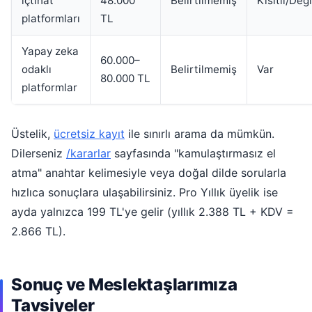
içtihat
48.000
Belirtilmemiş
Kısıtlı/Değ
platformları
TL
Yapay zeka
60.000–
odaklı
Belirtilmemiş
Var
80.000 TL
platformlar
Üstelik,
ücretsiz kayıt
ile sınırlı arama da mümkün.
Dilerseniz
/kararlar
sayfasında "kamulaştırmasız el
atma" anahtar kelimesiyle veya doğal dilde sorularla
hızlıca sonuçlara ulaşabilirsiniz. Pro Yıllık üyelik ise
ayda yalnızca 199 TL'ye gelir (yıllık 2.388 TL + KDV =
2.866 TL).
Sonuç ve Meslektaşlarımıza
Tavsiyeler