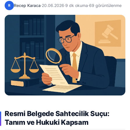
Recep Karaca
·
20.06.2026
·
9 dk okuma
·
69 görüntülenme
R
Resmi Belgede Sahtecilik Suçu:
Tanım ve Hukuki Kapsam