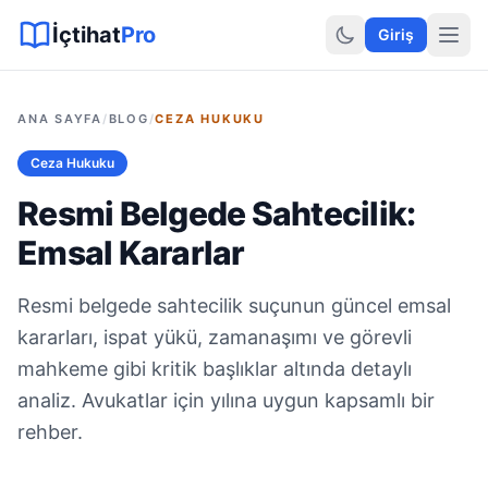
Sitemap XML
Sitemap TXT
Sayfalar
Hukuki Araçlar
Dilekçe
İçtihat
Pro
Giriş
ANA SAYFA
/
BLOG
/
CEZA HUKUKU
Ceza Hukuku
Resmi Belgede Sahtecilik:
Emsal Kararlar
Resmi belgede sahtecilik suçunun güncel emsal
kararları, ispat yükü, zamanaşımı ve görevli
mahkeme gibi kritik başlıklar altında detaylı
analiz. Avukatlar için yılına uygun kapsamlı bir
rehber.