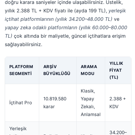
doğru karara saniyeler içinde ulaşabilirsiniz. Üstelik,
yıllık 2.388 TL + KDV fiyatı ile (ayda 199 TL),
yerleşik
içtihat platformlarının (yıllık 34.200–48.000 TL)
ve
yapay zeka odaklı platformların (yıllık 60.000–80.000
TL)
çok altında bir maliyetle, güncel içtihatlara erişim
sağlayabilirsiniz.
YILLIK
PLATFORM
ARŞIV
ARAMA
FIYAT
SEGMENTI
BÜYÜKLÜĞÜ
MODU
(TL)
Klasik,
10.819.580
Yapay
2.388 +
İçtihat Pro
karar
Zekalı,
KDV
Anlamsal
Yerleşik
34.200–