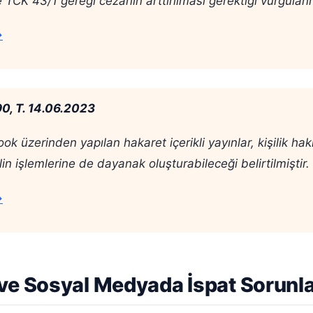
 TCK 43/1 gereği cezanın arttırılması gerektiği vurgulanm
→
90, T. 14.06.2023
k üzerinden yapılan hakaret içerikli yayınlar, kişilik hakl
in işlemlerine de dayanak oluşturabileceği belirtilmiştir.
→
ve Sosyal Medyada İspat Sorunla