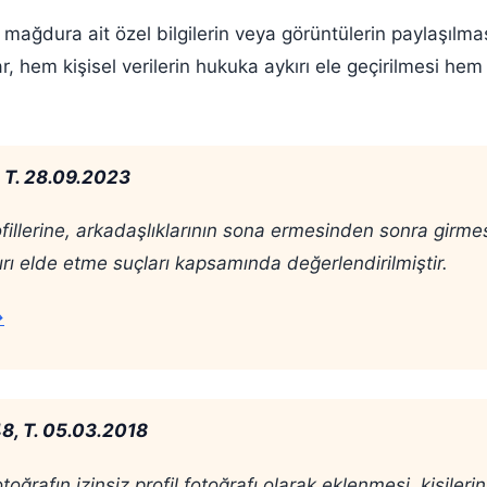
ğdura ait özel bilgilerin veya görüntülerin paylaşılması d
flar, hem kişisel verilerin hukuka aykırı ele geçirilmes
, T. 28.09.2023
ofillerine, arkadaşlıklarının sona ermesinden sonra girmesi
kırı elde etme suçları kapsamında değerlendirilmiştir.
→
48, T. 05.03.2018
otoğrafın izinsiz profil fotoğrafı olarak eklenmesi, kişile