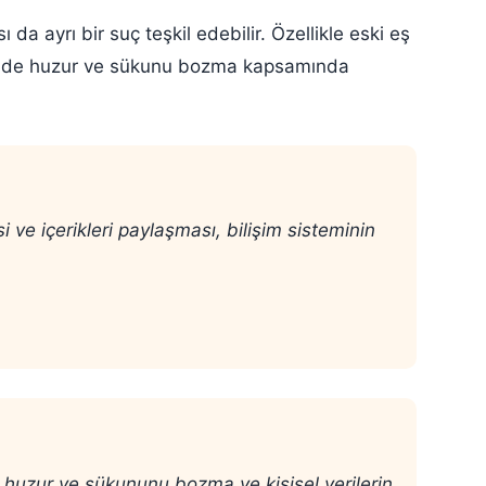
a ayrı bir suç teşkil edebilir. Özellikle eski eş
i hem de huzur ve sükunu bozma kapsamında
 ve içerikleri paylaşması, bilişim sisteminin
rin huzur ve sükununu bozma ve kişisel verilerin