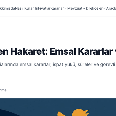
 Örnekleri
Kanunlar
Mahkeme Kararları
kkımızda
Nasıl Kullanılır
Fiyatlar
Kararlar
Mevzuat
Dilekçeler
Araçl
n Hakaret: Emsal Kararlar
ialarında emsal kararlar, ispat yükü, süreler ve görevl
enme