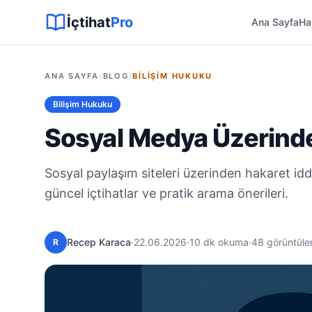
Sitemap XML
Sitemap TXT
Sayfalar
Hukuki Araçlar
Dilekçe
İçtihat
Pro
Ana Sayfa
Ha
ANA SAYFA
/
BLOG
/
BILIŞIM HUKUKU
Bilişim Hukuku
Sosyal Medya Üzerinde
Sosyal paylaşım siteleri üzerinden hakaret idd
güncel içtihatlar ve pratik arama önerileri.
Recep Karaca
·
22.06.2026
·
10 dk okuma
·
48 görüntül
R