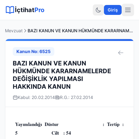
Sitemap XML
Sitemap TXT
Sayfalar
Hukuki Araçlar
Dilekçe
İçtihat
Pro
Giriş
Mevzuat
BAZI KANUN VE KANUN HÜKMÜNDE KARARNAMELERDE DEĞİŞİKLİK YAPILMASI HAKKINDA KANUN
Kanun No: 6525
BAZI KANUN VE KANUN
HÜKMÜNDE KARARNAMELERDE
DEĞİŞİKLİK YAPILMASI
HAKKINDA KANUN
Kabul: 20.02.2014
R.G.: 27.02.2014
Yayımlandığı Düstur : Tertip :
5 Cilt : 54