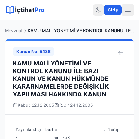
Sitemap XML
Sitemap TXT
Sayfalar
Hukuki Araçlar
Dilekçe
İçtihat
Pro
Giriş
Mevzuat
KAMU MALİ YÖNETİMİ VE KONTROL KANUNU İLE BAZI KANUN VE KANUN HÜKMÜNDE KARARNAMELERDE DEĞİŞİKLİK YAPILMASI HAKKINDA KANUN
Kanun No: 5436
KAMU MALİ YÖNETİMİ VE
KONTROL KANUNU İLE BAZI
KANUN VE KANUN HÜKMÜNDE
KARARNAMELERDE DEĞİŞİKLİK
YAPILMASI HAKKINDA KANUN
Kabul: 22.12.2005
R.G.: 24.12.2005
Yayımlandığı Düstur : Tertip :
5 Cilt : 45