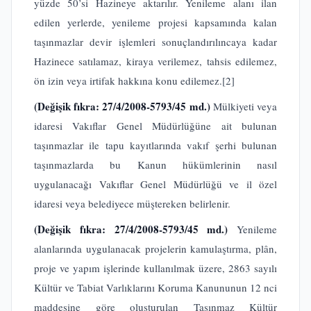
yüzde 50’si Hazineye aktarılır. Yenileme alanı ilan
edilen yerlerde, yenileme projesi kapsamında kalan
taşınmazlar devir işlemleri sonuçlandırılıncaya kadar
Hazinece satılamaz, kiraya verilemez, tahsis edilemez,
ön izin veya irtifak hakkına konu edilemez.
[2]
(Değişik fıkra: 27/4/2008-5793/45 md.)
Mülkiyeti veya
idaresi Vakıflar Genel Müdürlüğüne ait bulunan
taşınmazlar ile tapu kayıtlarında vakıf şerhi bulunan
taşınmazlarda bu Kanun hükümlerinin nasıl
uygulanacağı Vakıflar Genel Müdürlüğü ve il özel
idaresi veya belediyece müştereken belirlenir.
(Değişik fıkra: 27/4/2008-5793/45 md.)
Yenileme
alanlarında uygulanacak projelerin kamulaştırma, plân,
proje ve yapım işlerinde kullanılmak üzere, 2863 sayılı
Kültür ve Tabiat Varlıklarını Koruma Kanununun 12 nci
maddesine göre oluşturulan Taşınmaz Kültür