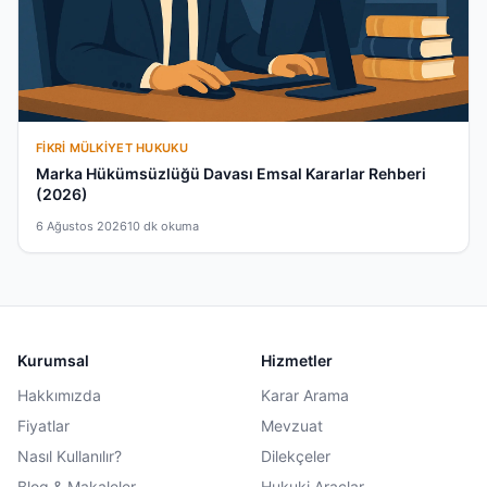
FIKRI MÜLKIYET HUKUKU
Marka Hükümsüzlüğü Davası Emsal Kararlar Rehberi
(2026)
6 Ağustos 2026
10 dk okuma
Kurumsal
Hizmetler
Hakkımızda
Karar Arama
Fiyatlar
Mevzuat
Nasıl Kullanılır?
Dilekçeler
Blog & Makaleler
Hukuki Araçlar