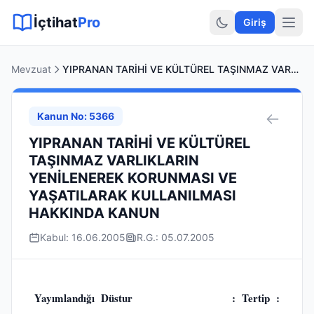
Sitemap XML
Sitemap TXT
Sayfalar
Hukuki Araçlar
Dilekçe
İçtihat
Pro
Giriş
Mevzuat
YIPRANAN TARİHİ VE KÜLTÜREL TAŞINMAZ VARLIKLARIN YENİLENEREK KORUNMASI VE YAŞATILARAK KULLANILMASI HAKKINDA KANUN
Kanun No: 5366
YIPRANAN TARİHİ VE KÜLTÜREL
TAŞINMAZ VARLIKLARIN
YENİLENEREK KORUNMASI VE
YAŞATILARAK KULLANILMASI
HAKKINDA KANUN
Kabul: 16.06.2005
R.G.: 05.07.2005
Yayımlandığı Düstur : Tertip :