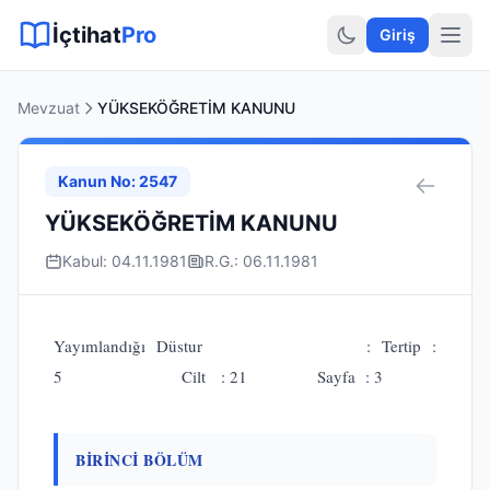
Sitemap XML
Sitemap TXT
Sayfalar
Hukuki Araçlar
Dilekçe
İçtihat
Pro
Giriş
Mevzuat
YÜKSEKÖĞRETİM KANUNU
Kanun No: 2547
YÜKSEKÖĞRETİM KANUNU
Kabul: 04.11.1981
R.G.: 06.11.1981
Yayımlandığı Düstur : Tertip :
5 Cilt : 21 Sayfa : 3
BİRİNCİ BÖLÜM