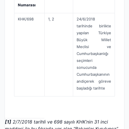
Numarası
KHK/698
1, 2
24/6/2018
tarihinde birlikte
yapılan Türkiye
Büyük Millet
Meclisi ve
Cumhurbaşkanlığı
seçimleri
sonucunda
Cumhurbaşkanının
andiçerek göreve
başladığı tarihte
[1]
2/7/2018 tarihli ve 698 sayılı KHK’nin 31 inci
maddesi ile bu fıkrada yer alan “Bakanlar Kurulunca”