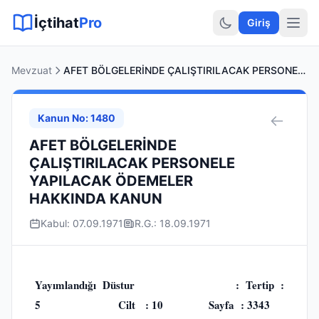
Sitemap XML
Sitemap TXT
Sayfalar
Hukuki Araçlar
Dilekçe
İçtihat
Pro
Giriş
Mevzuat
AFET BÖLGELERİNDE ÇALIŞTIRILACAK PERSONELE YAPILACAK ÖDEMELER HAKKINDA KANUN
Kanun No: 1480
AFET BÖLGELERİNDE
ÇALIŞTIRILACAK PERSONELE
YAPILACAK ÖDEMELER
HAKKINDA KANUN
Kabul: 07.09.1971
R.G.: 18.09.1971
Yayımlandığı Düstur : Tertip :
5 Cilt : 10 Sayfa : 3343