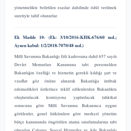
yönetmelikte belirtilen esaslar dahilinde ödül verilmek
suretiyle taltif olunurlar.
Ek Madde 10-
(Ek: 3/10/2016-KHK-676/60 md.;
Aynen kabul: 1/2/2018-7070/48 md.)
Millî Savunma Bakanlığı fiili kadrosuna dahil 657 sayılı
Devlet Memurları Kanununa tabi personelden
Bakanlığın özelliği ve hizmetin gerekli kıldığı şart ve
vasıflar göz önüne alınarak Bakanlığa intibak
edemedikleri üstlerince teklif edilenlerden Bakanlıkta
oluşturulacak komisyona yaptırılacak tahkikat
sonucuna göre Millî Savunma Bakanınca uygun
görülenler, genel hükümlere göre merkezî yönetim
bütçe kanununda öngörülen atama sınırlamalarına tabi
olmadan Çalışma, Sosyal Hizmetler ve Aile Bakanlığı