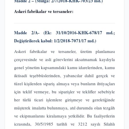
Madde 2 – (
Mülga: 2/7/2018-KHK-703/23 md.)
Askeri fabrikalar ve tersaneler:
Madde 2/A-
(Ek: 31/10/2016-KHK-678/17 md.;
Değiştirilerek kabul: 1/2/2018-7071/17 md.)
Askeri fabrikalar ve tersaneler, üretim planlaması
çerçevesinde ve asli görevlerini aksatmamak kaydıyla
genel yönetim kapsamındaki kamu idarelerinden, kamu
iktisadi teşebbüslerinden, yabancılar dahil gerçek ve
tüzel kişilerden sipariş almaya veya bunların ihtiyaçları
için teklif vermeye, bu siparişler ve teklifler sebebiyle
her türlü ticari işlemlere girişmeye ve gerektiğinde
müşterek imalatta bulunmaya, atıl durumda olan tezgâh
ve ekipmanlarını kiralamaya yetkilidir. Bu faaliyetlerin
icrasında, 30/5/1985 tarihli ve 3212 sayılı Silahlı