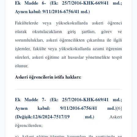
Ek Madde 6-
(Ek:
25/7/2016-KHK-669/41 md.;
Aynen kabul: 9/11/2016-6756/41 md.)
Fakültelerde veya yüksekokullarda askeri öğrenci
olarak okutulacakların giriş şartları, görev ve
sorumlulukları, askeri öğrencilikten çıkarılma ile ilgili
işlemler, fakülte veya yüksekokullarda azami öğrenim
süreleri, askeri eğitime ait hususlar yönetmelikte tespit
olunur.
Askeri öğrencilerin istifa hakları:
Ek Madde 7-
(Ek:
25/7/2016-KHK-669/41 md.;
Aynen kabul: 9/11/2016-6756/41 md.)
[6]
(Değişik:12/6/2024-7517/19 md.)
Askeri
öğrencilerden;
a) Askeri eğitim-öğretim kurumları ile yurtiçinde ve