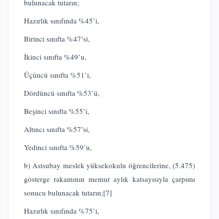
bulunacak tutarın;
Hazırlık sınıfında %45’i,
Birinci sınıfta %47’si,
İkinci sınıfta %49’u,
Üçüncü sınıfta %51’i,
Dördüncü sınıfta %53’ü,
Beşinci sınıfta %55’i,
Altıncı sınıfta %57’si,
Yedinci sınıfta %59’u,
b) Astsubay meslek yüksekokulu öğrencilerine, (5.475)
gösterge rakamının memur aylık katsayısıyla çarpımı
sonucu bulunacak tutarın;
[7]
Hazırlık sınıfında %75’i,