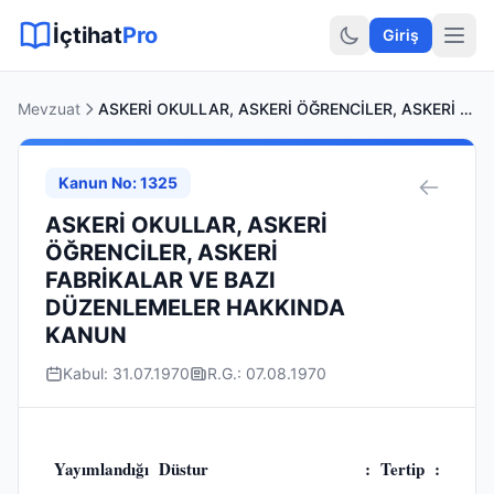
Sitemap XML
Sitemap TXT
Sayfalar
Hukuki Araçlar
Dilekçe
İçtihat
Pro
Giriş
Mevzuat
ASKERİ OKULLAR, ASKERİ ÖĞRENCİLER, ASKERİ FABRİKALAR VE BAZI DÜZENLEMELER HAKKINDA KANUN
Kanun No: 1325
ASKERİ OKULLAR, ASKERİ
ÖĞRENCİLER, ASKERİ
FABRİKALAR VE BAZI
DÜZENLEMELER HAKKINDA
KANUN
Kabul: 31.07.1970
R.G.: 07.08.1970
Yayımlandığı Düstur : Tertip :