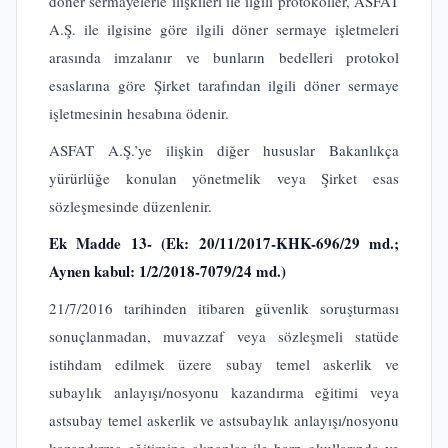
döner sermayelerle ilişkileri ile ilgili protokoller, ASFAT
A.Ş. ile ilgisine göre ilgili döner sermaye işletmeleri
arasında imzalanır ve bunların bedelleri protokol
esaslarına göre Şirket tarafından ilgili döner sermaye
işletmesinin hesabına ödenir.
ASFAT A.Ş.’ye ilişkin diğer hususlar Bakanlıkça
yürürlüğe konulan yönetmelik veya Şirket esas
sözleşmesinde düzenlenir.
Ek Madde
13- (Ek: 20/11/2017-KHK-696/29 md.;
Aynen kabul: 1/2/2018-7079/24 md.)
21/7/2016 tarihinden itibaren güvenlik soruşturması
sonuçlanmadan, muvazzaf veya sözleşmeli statüde
istihdam edilmek üzere subay temel askerlik ve
subaylık anlayışı/nosyonu kazandırma eğitimi veya
astsubay temel askerlik ve astsubaylık anlayışı/nosyonu