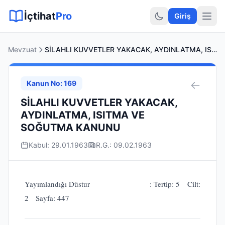
Sitemap XML
Sitemap TXT
Sayfalar
Hukuki Araçlar
Dilekçe
İçtihat
Pro
Giriş
Mevzuat
SİLAHLI KUVVETLER YAKACAK, AYDINLATMA, ISITMA VE SOĞUTMA KANUNU
Kanun No: 169
SİLAHLI KUVVETLER YAKACAK,
AYDINLATMA, ISITMA VE
SOĞUTMA KANUNU
Kabul: 29.01.1963
R.G.: 09.02.1963
Yayımlandığı Düstur : Tertip: 5 Cilt:
2 Sayfa: 447