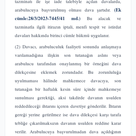
tazminatı ile işe iade talebiyle açılan davalarda,
(Ek
arabulucuya başvurulmuş olması dava şartıdır.
cümle:28/3/2023-7445/41 md.)
Bu alacak ve
tazminatla ilgili itirazın iptali, menfi tespit ve istirdat
davaları hakkında birinci cümle hükmü uygulanır.
(2) Davacı, arabuluculuk faaliyeti sonunda anlaşmaya
varılamadığına ilişkin son tutanağın aslını veya
arabulucu tarafından onaylanmış bir örneğini dava
dilekçesine eklemek zorundadır. Bu zorunluluğa
uyulmaması hâlinde mahkemece davacıya, son
tutanağın bir haftalık kesin süre içinde mahkemeye
sunulması gerektiği, aksi takdirde davanın usulden
reddedileceği ihtarını içeren davetiye gönderilir. İhtarın
gereği yerine getirilmez ise dava dilekçesi karşı tarafa
tebliğe çıkarılmaksızın davanın usulden reddine karar
verilir. Arabulucuya başvurulmadan dava açıldığının