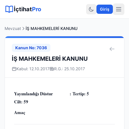
Sitemap XML
Sitemap TXT
Sayfalar
Hukuki Araçlar
Dilekçe
İçtihat
Pro
Giriş
Mevzuat
İŞ MAHKEMELERİ KANUNU
Kanun No: 7036
İŞ MAHKEMELERİ KANUNU
Kabul: 12.10.2017
R.G.: 25.10.2017
Yayımlandığı Düstur : Tertip: 5
Cilt: 59
Amaç