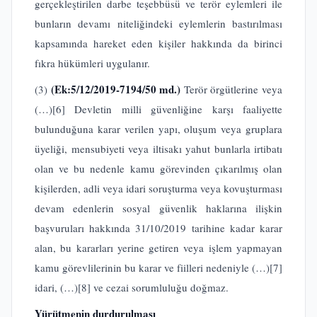
gerçekleştirilen darbe teşebbüsü ve terör eylemleri ile
bunların devamı niteliğindeki eylemlerin bastırılması
kapsamında hareket eden kişiler hakkında da birinci
fıkra hükümleri uygulanır.
(Ek:5/12/2019-7194/50 md.)
(3)
Terör örgütlerine veya
(…)
[6]
Devletin milli güvenliğine karşı faaliyette
bulunduğuna karar verilen yapı, oluşum veya gruplara
üyeliği, mensubiyeti veya iltisakı yahut bunlarla irtibatı
olan ve bu nedenle kamu görevinden çıkarılmış olan
kişilerden, adli veya idari soruşturma veya kovuşturması
devam edenlerin sosyal güvenlik haklarına ilişkin
başvuruları hakkında 31/10/2019 tarihine kadar karar
alan, bu kararları yerine getiren veya işlem yapmayan
kamu görevlilerinin bu karar ve fiilleri nedeniyle (…)
[7]
idari, (…)
[8]
ve cezai sorumluluğu doğmaz.
Yürütmenin durdurulması