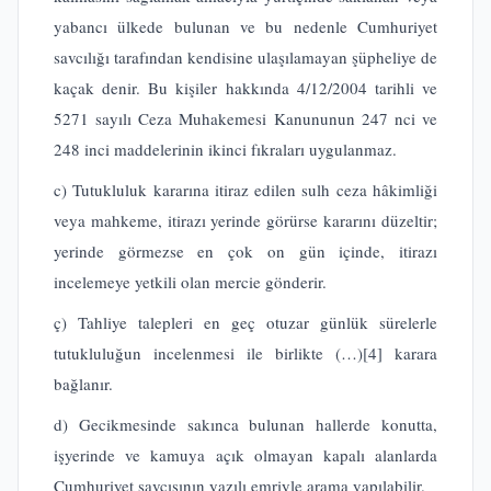
yabancı ülkede bulunan ve bu nedenle Cumhuriyet
savcılığı tarafından kendisine ulaşılamayan şüpheliye de
kaçak denir. Bu kişiler hakkında 4/12/2004 tarihli ve
5271 sayılı Ceza Muhakemesi Kanununun 247 nci ve
248 inci maddelerinin ikinci fıkraları uygulanmaz.
c) Tutukluluk kararına itiraz edilen sulh ceza hâkimliği
veya mahkeme, itirazı yerinde görürse kararını düzeltir;
yerinde görmezse en çok on gün içinde, itirazı
incelemeye yetkili olan mercie gönderir.
ç) Tahliye talepleri en geç otuzar günlük sürelerle
tutukluluğun incelenmesi ile birlikte (…)
[4]
karara
bağlanır.
d) Gecikmesinde sakınca bulunan hallerde konutta,
işyerinde ve kamuya açık olmayan kapalı alanlarda
Cumhuriyet savcısının yazılı emriyle arama yapılabilir.