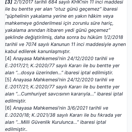
[3]
2/1/2017 tarihli 684 sayılı KHK’nin 11 inci maddesi
ile bu bentte yer alan “otuz günü geçemez” ibaresi
“şüphelinin yakalama yerine en yakın hâkim veya
mahkemeye gönderilmesi için zorunlu süre hariç,
yakalama anından itibaren yedi günü geçemez”
şeklinde değiştirilmiş, daha sonra bu hüküm 1/2/2018
tarihli ve 7074 sayılı Kanunun 11 inci maddesiyle aynen
kabul edilerek kanunlaşmıştır.
[4]
Anayasa Mahkemesi’nin 24/12/2020 tarihli ve
E.:2017/21; K.:2020/77 sayılı Kararı ile bu
bentte yer
alan “
…dosya üzerinden…” ibaresi iptal edilmiştir.
[5]
Anayasa Mahkemesi’nin 24/12/2020 tarihli ve
E.:2017/21; K.:2020/77 sayılı Kararı ile bu
bentte yer
alan “
…Cumhuriyet savcısının kararıyla…” ibaresi iptal
edilmiştir.
[6]
Anayasa Mahkemesi’nin 3/6/2021 tarihli ve
E.:2020/18; K.:2021/38 sayılı Kararı ile bu
fıkrada yer
alan “
…Milli Güvenlik Kurulunca…” ibaresi iptal
edilmiştir..