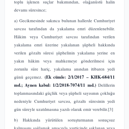
toplu işlenen suçlar bakımından, olağanüstü halin
devamı süresince;
a) Gecikmesinde sakınca bulunan hallerde Cumhuriyet
savcısı tarafından da yakalama emri düzenlenebilir.
Hâkim veya Cumhuriyet savcısı tarafından verilen
yakalama emri üzerine yakalanan şüpheli hakkında
verilen gözaltı süresi şüphelinin yakalama yerine en
yakın hâkim veya mahkemeye gönderilmesi için
zorunlu süre hariç, yakalama anından itibaren yedi
(Ek cümle: 2/1/2017 – KHK-684/11
günü geçemez.
md.; Aynen kabul: 1/2/2018-7074/11 md.)
Delillerin
toplanmasındaki güçlük veya şüpheli sayısının çokluğu
nedeniyle Cumhuriyet savcısı, gözaltı süresinin yedi
gün süreyle uzatılmasına yazılı olarak emir verebilir.
[3]
b) Hakkında yürütülen soruşturmanın sonuçsuz
kalmasını sağlamak amacıyla yurtiçinde saklanan veya