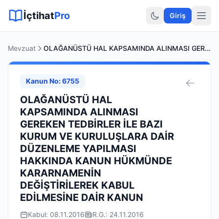
Sitemap XML
Sitemap TXT
Sayfalar
Hukuki Araçlar
Dilekçe
İçtihat
Pro
Giriş
Mevzuat
OLAĞANÜSTÜ HAL KAPSAMINDA ALINMASI GEREKEN TEDBİRLER İLE BAZI KURUM VE KURULUŞLARA DAİR DÜZENLEME YAPILMASI HAKKINDA KANUN HÜKMÜNDE KARARNAMENİN DEĞİŞTİRİLEREK KABUL EDİLMESİNE DAİR KANUN
Kanun No: 6755
OLAĞANÜSTÜ HAL
KAPSAMINDA ALINMASI
GEREKEN TEDBİRLER İLE BAZI
KURUM VE KURULUŞLARA DAİR
DÜZENLEME YAPILMASI
HAKKINDA KANUN HÜKMÜNDE
KARARNAMENİN
DEĞİŞTİRİLEREK KABUL
EDİLMESİNE DAİR KANUN
Kabul: 08.11.2016
R.G.: 24.11.2016