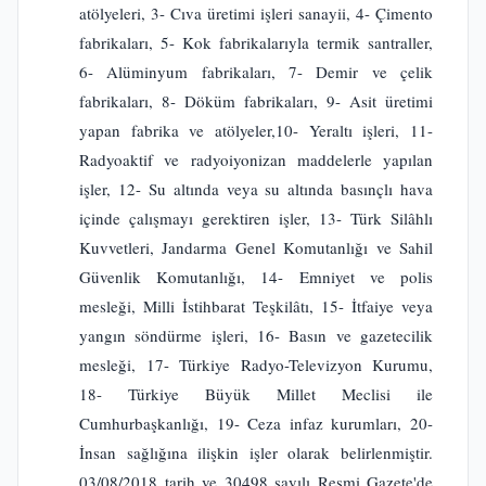
atölyeleri, 3- Cıva üretimi işleri sanayii, 4- Çimento
fabrikaları, 5- Kok fabrikalarıyla termik santraller,
6- Alüminyum fabrikaları, 7- Demir ve çelik
fabrikaları, 8- Döküm fabrikaları, 9- Asit üretimi
yapan fabrika ve atölyeler,10- Yeraltı işleri, 11-
Radyoaktif ve radyoiyonizan maddelerle yapılan
işler, 12- Su altında veya su altında basınçlı hava
içinde çalışmayı gerektiren işler, 13- Türk Silâhlı
Kuvvetleri, Jandarma Genel Komutanlığı ve Sahil
Güvenlik Komutanlığı, 14- Emniyet ve polis
mesleği, Milli İstihbarat Teşkilâtı, 15- İtfaiye veya
yangın söndürme işleri, 16- Basın ve gazetecilik
mesleği, 17- Türkiye Radyo-Televizyon Kurumu,
18- Türkiye Büyük Millet Meclisi ile
Cumhurbaşkanlığı, 19- Ceza infaz kurumları, 20-
İnsan sağlığına ilişkin işler olarak belirlenmiştir.
03/08/2018 tarih ve 30498 sayılı Resmi Gazete'de