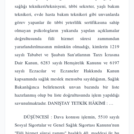
sağlığı teknikeri/teknisyeni, tıbbi sekreter, yaşlı bakım
teknikeri, evde hasta bakım teknikeri gibi unvanlarda
görev yapanlar ile tıbbi yeterlilik sertifikasına sahip
olmayan psikologların yukarıda yapılan açıklamalar
doğrultusunda fiili hizmet süresi zammından
yararlandırılmasının mümkün olmadığı, kimlerin 1219
sayılı Tababet ve Şuabatı San'atlarının Tarzı İcrasına
Dair Kanun, 6283 sayılı Hemşirelik Kanunu ve 6197
sayılı Eczacılar ve Eczaneler Hakkında Kanun
kapsamında sağlık meslek mensubu sayıldığının, Sağlık
Bakanlığınca belirlenerek unvan bazında bir liste
hazırlanmış olup bu liste doğrultusunda işlem yapıldığı
savunulmaktadır. DANIŞTAY TETKİK HÂKİMİ : …
DÜŞÜNCESİ : Dava konusu işlemin, 5510 sayılı
Sosyal Sigortalar ve Genel Sağlık Sigortası Kanunu'nun
"Fiili hizmet süresi zammı" başlıklı 40. maddesi ile bu