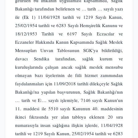
getirilen bu imkanın uygulaması kapsamında, Sağlık
Bakanlığı tarafından belirlenen ve … tarih … sayılı yazı
ile (Ek 1) 11/04/1928 tarihli ve 1219 Sayılı Kanun,
25/02/1954 tarihli ve 6283 Sayılı Hemşirelik Kanunu ve
18/12/1953 Tarihli ve 6197 Sayılı Eczacılar ve
Eczaneler Hakkında Kanun Kapsamında Sağlık Meslek
Mensupları Unvan Tablosunun SGK'ya bildirildiği,
davacı Sendika tarafından, sağlık kurum ve
kuruluşlarında çalışan ancak sağlık meslek mensubu
olmayan bazı üyelerinin de fiili hizmet zammından
faydalanmaları için 11/09/2018 tarihli dilekçeyle Sağlık
Bakanlığı'na yapılan başvurunun, Sağlık Bakanlığı'nın
… tarih ve E:… sayılı işlemiyle, 7146 sayılı Kanun'un
11. maddesi ile 5510 sayılı Kanunun 40. maddesinin
ikinci fıkrasında yer alan tabloya eklenen 20 sıra
numarasıyla insan sağlığına ilişkin işlerde, 11/04/1928
tarihli ve 1219 Sayılı Kanun, 25/02/1954 tarihli ve 6283