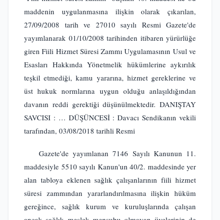
maddenin uygulanmasına ilişkin olarak çıkarılan,
27/09/2008 tarih ve 27010 sayılı Resmi Gazete'de
yayımlanarak 01/10/2008 tarihinden itibaren yürürlüğe
giren Fiili Hizmet Süresi Zammı Uygulamasının Usul ve
Esasları Hakkında Yönetmelik hükümlerine aykırılık
teşkil etmediği, kamu yararına, hizmet gereklerine ve
üst hukuk normlarına uygun olduğu anlaşıldığından
davanın reddi gerektiği düşünülmektedir. DANIŞTAY
SAVCISI : … DÜŞÜNCESİ : Davacı Sendikanın vekili
tarafından, 03/08/2018 tarihli Resmi
Gazete'de yayımlanan 7146 Sayılı Kanunun 11.
maddesiyle 5510 sayılı Kanun'un 40/2. maddesinde yer
alan tabloya eklenen sağlık çalışanlarının fiili hizmet
süresi zammından yararlandırılmasına ilişkin hüküm
gereğince, sağlık kurum ve kuruluşlarında çalışan
ancak sağlık meslek mensubu olmayan üyelerinin de