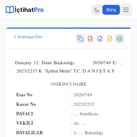
Sitemap XML
Sitemap TXT
Sayfalar
Hukuki Araçlar
Dilekçe
İçtihat
Pro
Giriş
Aramaya Dön
PDF
Esas No
E.
2020/749
Danıştay 12. Daire Başkanlığı 2020/749 E. ,
Karar No
2023/2233 K. "İçtihat Metni" T.C. D A N I Ş T A Y
K.
2023/2233
Karar Tarihi
ONİKİNCİ DAİRE
26.04.2023
Esas No
: 2020/749
Karar Sonucu
REDDİNE
Karar No
: 2023/2233
Hukuk Alanı
DAVACI
: … Sendikası
İdare Hukuku
VEKİLİ
: Av. …
DAVALILAR
: 1- … Bakanlığı