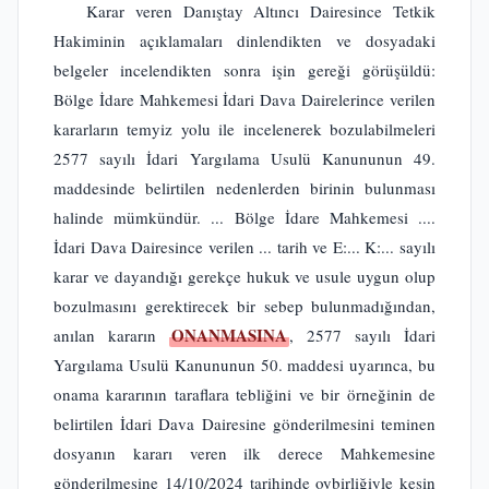
Karar veren Danıştay Altıncı Dairesince Tetkik
Hakiminin açıklamaları dinlendikten ve dosyadaki
belgeler incelendikten sonra işin gereği görüşüldü:
Bölge İdare Mahkemesi İdari Dava Dairelerince verilen
kararların temyiz yolu ile incelenerek bozulabilmeleri
2577 sayılı İdari Yargılama Usulü Kanununun 49.
maddesinde belirtilen nedenlerden birinin bulunması
halinde mümkündür. ... Bölge İdare Mahkemesi ....
İdari Dava Dairesince verilen ... tarih ve E:... K:... sayılı
karar ve dayandığı gerekçe hukuk ve usule uygun olup
bozulmasını gerektirecek bir sebep bulunmadığından,
ONANMASINA
anılan kararın
, 2577 sayılı İdari
Yargılama Usulü Kanununun 50. maddesi uyarınca, bu
onama kararının taraflara tebliğini ve bir örneğinin de
belirtilen İdari Dava Dairesine gönderilmesini teminen
dosyanın kararı veren ilk derece Mahkemesine
gönderilmesine 14/10/2024 tarihinde oybirliğiyle kesin