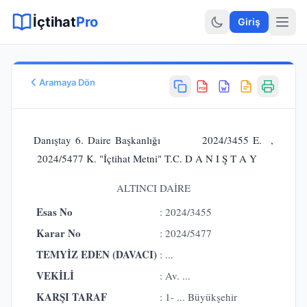
Sitemap XML
Sitemap TXT
Sayfalar
Hukuki Araçlar
Dilekçe
İçtihat
Pro
Giriş
Aramaya Dön
PDF
Esas No
E.
2024/3455
Danıştay 6. Daire Başkanlığı 2024/3455 E. ,
Karar No
2024/5477 K. "İçtihat Metni" T.C. D A N I Ş T A Y
K.
2024/5477
Karar Tarihi
ALTINCI DAİRE
14.10.2024
Esas No
: 2024/3455
Karar Sonucu
ONANMASINA
Karar No
: 2024/5477
Hukuk Alanı
TEMYİZ EDEN (DAVACI)
: ...
İdare Hukuku
VEKİLİ
: Av. ...
KARŞI TARAF
: 1- ... Büyükşehir