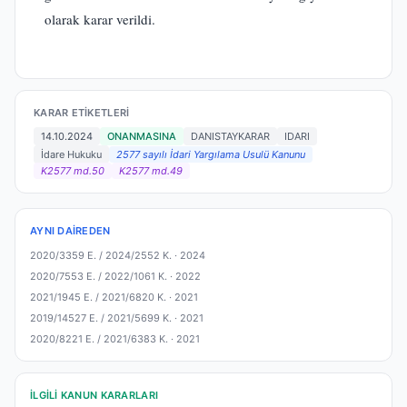
olarak karar verildi.
KARAR ETIKETLERI
14.10.2024
ONANMASINA
DANISTAYKARAR
IDARI
İdare Hukuku
2577 sayılı İdari Yargılama Usulü Kanunu
K2577 md.50
K2577 md.49
AYNI DAIREDEN
2020/3359 E. / 2024/2552 K. ·
2024
2020/7553 E. / 2022/1061 K. ·
2022
2021/1945 E. / 2021/6820 K. ·
2021
2019/14527 E. / 2021/5699 K. ·
2021
2020/8221 E. / 2021/6383 K. ·
2021
İLGILI KANUN KARARLARI