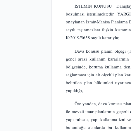
İSTEMİN KONUSU : Danıştay Al
bozulması istenilmektedir. YARG
onaylanan İzmir-Manisa Planlama Bö
sayılı taşınmazlara ilişkin kısmını
K:2019/5658 sayılı kararıyla;
Dava konusu planın ölçeği (
genel arazi kullanım kararlarını
bölgesinde, koruma kullanma deng
sağlanması için alt ölçekli plan kar
belirtilen plan hükümleri uyarınc
yapıldığı,
Öte yandan, dava konusu planı
ile mevzii imar planlarının geçerli
yapı ruhsatı, yapı kullanma izni v
bulunduğu alanlarda bu kullanım