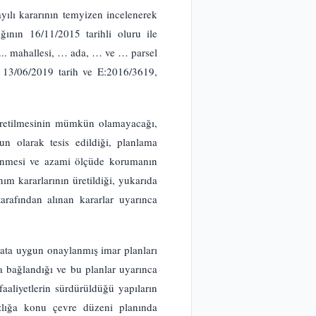
lı kararının temyizen incelenerek
nın 16/11/2015 tarihli oluru ile
... mahallesi, … ada, … ve … parsel
nin 13/06/2019 tarih ve E:2016/3619,
üretilmesinin mümkün olamayacağı,
n olarak tesis edildiği, planlama
lenmesi ve azami ölçüde korumanın
nım kararlarının üretildiği, yukarıda
arafından alınan kararlar uyarınca
ata uygun onaylanmış imar planları
la bağlandığı ve bu planlar uyarınca
aaliyetlerin sürdürüldüğü yapıların
zlığa konu çevre düzeni planında