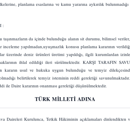
ilkelerine, planlama esaslarına ve kamu yararına aykırılık bulunmadığı
 :
 taşınmazların da içinde bulunduğu alanın sit durumu, bilimsel veriler
r inceleme yapılmadan,uyuşmazlık konusu planlama kararının verildiği
lar üzerinde deniz ürünleri üretimi yapıldığı, ilgili kurumlardan izinl
ış haklarının ihlal edildiği ileri sürülmektedir. KARŞI TARAFIN SAV
len kararın usul ve hukuka uygun bulunduğu ve temyiz dilekçesind
te olmadığı belirtilerek temyiz isteminin reddi gerektiği savunulm
i ile Daire kararının onanması gerektiği düşünülmektedir.
TÜRK MİLLETİ ADINA
va Daireleri Kurulunca, Tetkik Hâkiminin açıklamaları dinlendikten v