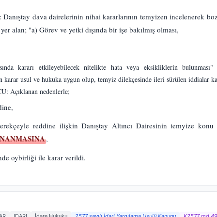
ay dava dairelerinin nihai kararlarının temyizen incelenerek bozul
 alan; "a) Görev ve yetki dışında bir işe bakılmış olması,
nda kararı etkileyebilecek nitelikte hata veya eksikliklerin bulunması" 
arar usul ve hukuka uygun olup, temyiz dilekçesinde ileri sürülen iddialar kar
: Açıklanan nedenlerle;
dine,
rekçeyle reddine ilişkin Danıştay Altıncı Dairesinin temyize konu
NANMASINA
,
e oybirliği ile karar verildi.
AR
IDARI
İdare Hukuku
2577 sayılı İdari Yargılama Usulü Kanunu
K2577 md.4