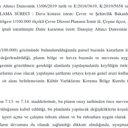
tıncı Dairesinin 13/06/2019 tarih ve E:2016/3619, K:2019/5658 sayı
ILAMA SÜRECİ : Dava konusu istem: Çevre ve Şehircilik Bakanlığı
lgesi 1/100.000 ölçekli Çevre Düzeni Planının İzmir ili, Çeşme ilçesi, 
n iptali istenilmiştir. Daire kararının özeti: Danıştay Altıncı Dairesi
1/100.000) gözönünde bulundurulduğunda parsel bazında kararların 
n değerlendirildiği, planın bölge ve havza bazında ve mevzuata uygu
esinin gözetilmesi gerektiği alanlarda yapılaşmalarda keyfiliğin ön
arlarına esas olacak yapılaşma şartlarını ortaya koyan genel arazi kulla
a sit alanı belirlemesinin Kültür Varlıklarını Koruma Bölge Kurulu t
n 7.13. ve 7.14. maddelerinde, bu planın onay tarihinden önce mevzu
 olduğunun kabul edildiği, bu planlarda yapılacak değişikliklerin koşu
e işyeri açma ve çalışma ruhsatı alınan ve bu ruhsatlara uygun olarak f
ların devamına da olanak sağlandığı dikkate alındığında, uyuşma