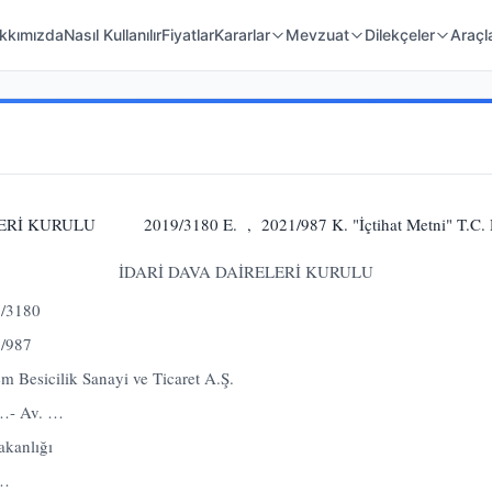
 Örnekleri
Kanunlar
Mahkeme Kararları
kkımızda
Nasıl Kullanılır
Fiyatlar
Kararlar
Mevzuat
Dilekçeler
Araçl
İ KURULU 2019/3180 E. , 2021/987 K. "İçtihat Metni" T.C. D
İDARİ DAVA DAİRELERİ KURULU
9/3180
1/987
Yem Besicilik Sanayi ve Ticaret A.Ş.
 …- Av. …
akanlığı
 …