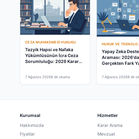
CEZA MUHAKEMESI HUKUKU
HUKUK VE TEKNOLOJ
Tazyik Hapsi ve Nafaka
Yapay Zeka Destek
Yükümlüsünün İcra Ceza
Araması: 2026'd
Sorumluluğu: 2026 Karar
Gerçekten Fark Y
Rehberi
mu?
7 Ağustos 2026
8 dk okuma
7 Ağustos 2026
8 dk o
Kurumsal
Hizmetler
Hakkımızda
Karar Arama
Fiyatlar
Mevzuat