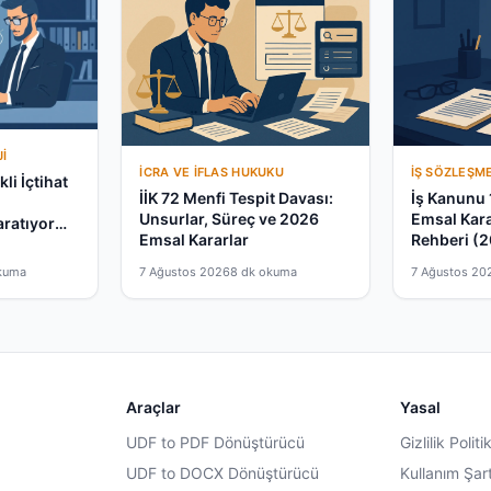
I
İCRA VE İFLAS HUKUKU
İŞ SÖZLEŞM
li İçtihat
İİK 72 Menfi Tespit Davası:
İş Kanunu 
a
Unsurlar, Süreç ve 2026
Emsal Kar
aratıyor
Emsal Kararlar
Rehberi (
kuma
7 Ağustos 2026
8 dk okuma
7 Ağustos 20
Araçlar
Yasal
UDF to PDF Dönüştürücü
Gizlilik Politi
UDF to DOCX Dönüştürücü
Kullanım Şart