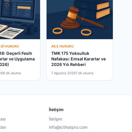
ESI HUKUKU
AILE HUKUKU
18: Geçerli Fesih
TMK 175 Yoksulluk
arlar ve Uygulama
Nafakası: Emsal Kararlar ve
2026)
2026 Yılı Rehberi
26
8 dk okuma
7 Ağustos 2026
7 dk okuma
İletişim
kası
İletişim
ları
info@ictihatpro.com