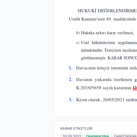
HUKUKİ DEĞERLENDİRME: Danışt
Usulü Kanunu'nun 49. maddesinde yer
b)
Hukuka aykırı karar verilmesi,
c)
Usul hükümlerinin uygulanması
mümkündür. Temyizen incelenen k
görülmemiştir. KARAR SONUCU
1.
Davacının temyiz isteminin red
2.
Davanın yukarıda özetlenen ge
O
K:2019/5658 sayılı kararının
3.
Kesin olarak, 20/05/2021 tarihind
KARAR ETIKETLERI
20.05.2021
ONANMASINA
DANISTAYKAR