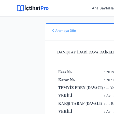
Sitemap XML
Sitemap TXT
Sayfalar
Hukuki Araçlar
Dilekçe
İçtihat
Pro
Ana Sayfa
Ha
Aramaya Dön
Esas No
E.
2019/3180
DANIŞTAY İDARİ DAVA DAİRELER
Karar No
K.
2021/987
Karar Tarihi
Esas No
: 201
20.05.2021
Karar No
: 202
Karar Sonucu
ONANMASINA
TEMYİZ EDEN (DAVACI)
: ... 
Hukuk Alanı
VEKİLİ
: Av.
İdare Hukuku
KARŞI TARAF (DAVALI)
: … B
VEKİLİ
: Av.