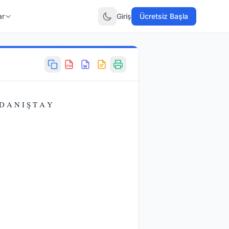
ar
Giriş
Ücretsiz Başla
PDF
 A N I Ş T A Y