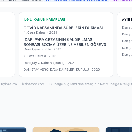
İLGILI KANUN KARARLARI
AYNI 
COVİD KAPSAMINDA SÜRELERİN DURMASI
Danışt
4. Ceza Dairesi ·
2021
Danışt
IDARI PARA CEZASININ KALDIRILMASI
Danışt
SONRASI BOZMA ÜZERINE VERILEN GÖREVS
Danışt
Ceza Genel Kurulu ·
2019
Danışt
7. Ceza Dairesi ·
2016
Danıştay 7. Daire Başkanlığı ·
2021
DANIŞTAY VERGİ DAVA DAİRELERİ KURULU ·
2020
İçtihat Pro — ictihatpro.com | Bu belge bilgilendirme amaçlıdır. Resmi belge niteliği 