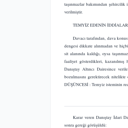
taşınmazlar bakımından şehircilik 
verilmiştir.
TEMYİZ EDENİN İDDİALARI
Davacı tarafından, dava konusu
dengesi dikkate alınmadan ve hiçbi
sit alanında kaldığı, oysa taşınmaz
faaliyet gösterdikleri, kazanılm
Danıştay Altıncı Dairesince veri
bozulmasını gerektirecek nitelik
DÜŞÜNCESİ : Temyiz isteminin redd
Karar veren Danıştay İdari Da
sonra gereği görüşüldü: