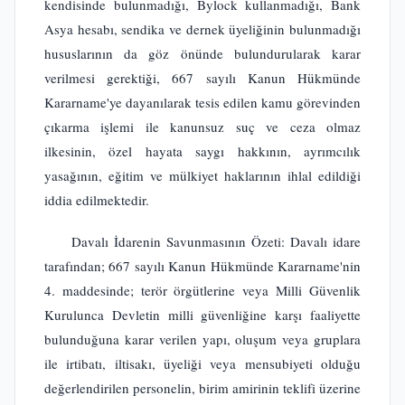
kendisinde bulunmadığı, Bylock kullanmadığı, Bank
Asya hesabı, sendika ve dernek üyeliğinin bulunmadığı
hususlarının da göz önünde bulundurularak karar
verilmesi gerektiği, 667 sayılı Kanun Hükmünde
Kararname'ye dayanılarak tesis edilen kamu görevinden
çıkarma işlemi ile kanunsuz suç ve ceza olmaz
ilkesinin, özel hayata saygı hakkının, ayrımcılık
yasağının, eğitim ve mülkiyet haklarının ihlal edildiği
iddia edilmektedir.
Davalı İdarenin Savunmasının Özeti: Davalı idare
tarafından; 667 sayılı Kanun Hükmünde Kararname'nin
4. maddesinde; terör örgütlerine veya Milli Güvenlik
Kurulunca Devletin milli güvenliğine karşı faaliyette
bulunduğuna karar verilen yapı, oluşum veya gruplara
ile irtibatı, iltisakı, üyeliği veya mensubiyeti olduğu
değerlendirilen personelin, birim amirinin teklifi üzerine