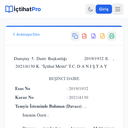
Sitemap XML
Sitemap TXT
Sayfalar
Hukuki Araçlar
Dilekçe
İçtihat
Pro
Giriş
Aramaya Dön
PDF
Esas No
E.
2019/1932
Danıştay 5. Daire Başkanlığı 2019/1932 E. ,
Karar No
2021/4130 K. "İçtihat Metni" T.C. D A N I Ş T A Y
K.
2021/4130
Karar Tarihi
BEŞİNCİ DAİRE
29.11.2021
Esas No
: 2019/1932
Karar Sonucu
ONANMASINA
Karar No
: 2021/4130
Hukuk Alanı
Temyiz İsteminde Bulunan (Davacı)
: ...
İdare Hukuku
İstemin Özeti :
Davacı tarafından, Anayasa Mahkemesi