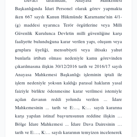
Başkanlığında İdari Personel olarak görev yapmakta
iken 667 sayılı Kanun Hükmünde Kararname'nin 4/1-
(g) maddesi uyarınca Terör örgütlerine veya Milli
Güvenlik Kurulunca Devletin milli güvenliğine karşı
faaliyette bulunduğuna karar verilen yapı, oluşum veya
gruplara üyeliği, mensubiyeti veya iltisakı yahut
bunlarla irtibatı olması nedeniyle kamu görevinden
çıkarılmasına ilişkin 30/12/2016 tarih ve 2016/17 sayılı
Anayasa Mahkemesi Başkanlığı işleminin iptali ile
işlem nedeniyle yoksun kaldığı parasal hakların yasal
faiziyle birlikte ödenmesine karar verilmesi istemiyle
açılan davanın reddi yolunda verilen ... İdare
Mahkemesinin ... tarih ve E:…, K:… sayılı kararına
karşı yapılan istinaf başvurusunun reddine ilişkin …
Bölge İdare Mahkemesi ... İdare Dava Dairesinin …
tarih ve E:…, K:… sayılı kararının temyizen incelenerek