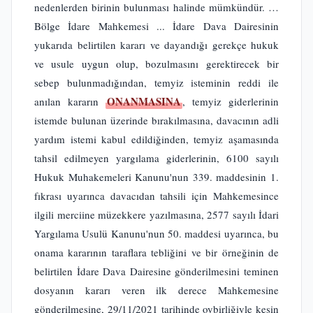
nedenlerden birinin bulunması halinde mümkündür. …
Bölge İdare Mahkemesi ... İdare Dava Dairesinin
yukarıda belirtilen kararı ve dayandığı gerekçe hukuk
ve usule uygun olup, bozulmasını gerektirecek bir
sebep bulunmadığından, temyiz isteminin reddi ile
ONANMASINA
anılan kararın
, temyiz giderlerinin
istemde bulunan üzerinde bırakılmasına, davacının adli
yardım istemi kabul edildiğinden, temyiz aşamasında
tahsil edilmeyen yargılama giderlerinin, 6100 sayılı
Hukuk Muhakemeleri Kanunu'nun 339. maddesinin 1.
fıkrası uyarınca davacıdan tahsili için Mahkemesince
ilgili merciine müzekkere yazılmasına, 2577 sayılı İdari
Yargılama Usulü Kanunu'nun 50. maddesi uyarınca, bu
onama kararının taraflara tebliğini ve bir örneğinin de
belirtilen İdare Dava Dairesine gönderilmesini teminen
dosyanın kararı veren ilk derece Mahkemesine
gönderilmesine, 29/11/2021 tarihinde oybirliğiyle kesin