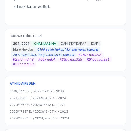
olarak karar verildi.
KARAR ETIKETLERI
29.11.2021
ONANMASINA
DANISTAYKARAR
IDARI
İdare Hukuku
6100 sayılı Hukuk Muhakemeleri Kanunu
2577 sayılı İdari Yargılama Usulü Kanunu
K2577 md.17/2
K2577 md.49
K667 md.4
K6100 md.339
K6100 md.334
K2577 md.50
AYNI DAIREDEN
2019/5445 E. / 2023/5911 K. ·
2023
2021/8671 E. / 2024/16432 K. ·
2024
2020/1767 E. / 2023/15813 K. ·
2023
2023/17837 E. / 2023/13427 K. ·
2023
2024/19759 E. / 2024/20286 K. ·
2024