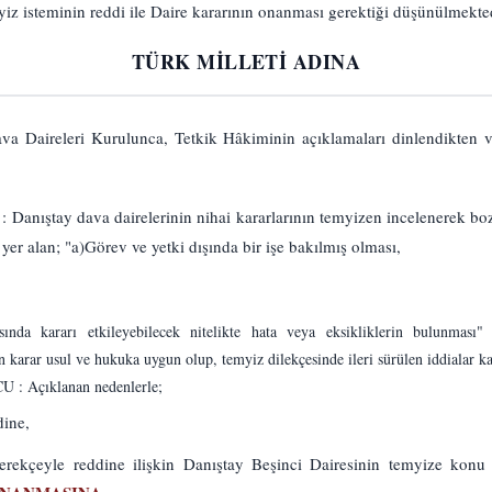
teminin reddi ile Daire kararının onanması gerektiği düşünülmekted
TÜRK MİLLETİ ADINA
va Daireleri Kurulunca, Tetkik Hâkiminin açıklamaları dinlendikten v
tay dava dairelerinin nihai kararlarının temyizen incelenerek bozu
r alan; "a)Görev ve yetki dışında bir işe bakılmış olması,
nda kararı etkileyebilecek nitelikte hata veya eksikliklerin bulunması" 
arar usul ve hukuka uygun olup, temyiz dilekçesinde ileri sürülen iddialar kar
: Açıklanan nedenlerle;
dine,
rekçeyle reddine ilişkin Danıştay Beşinci Dairesinin temyize konu