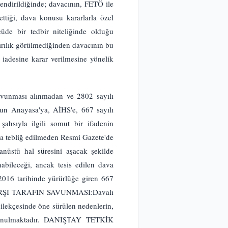
lendirildiğinde; davacının, FETÖ ile
ttiği, dava konusu kararlarla özel
de bir tedbir niteliğinde olduğu
ırılık görülmediğinden davacının bu
 iadesine karar verilmesine yönelik
vunması alınmadan ve 2802 sayılı
sun Anayasa'ya, AİHS'e, 667 sayılı
ahsıyla ilgili somut bir ifadenin
ıya tebliğ edilmeden Resmi Gazete'de
nüstü hal süresini aşacak şekilde
abileceği, ancak tesis edilen dava
/2016 tarihinde yürürlüğe giren 667
r. KARŞI TARAFIN SAVUNMASI:Davalı
ilekçesinde öne sürülen nedenlerin,
 savunulmaktadır. DANIŞTAY TETKİK