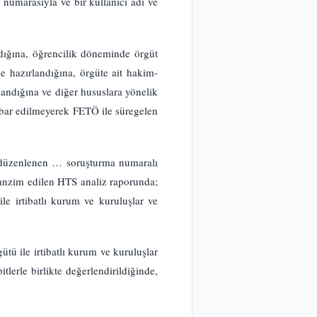
umarasıyla ve bir kullanıcı adı ve
dığına, öğrencilik döneminde örgüt
de hazırlandığına, örgüte ait hakim-
landığına ve diğer hususlara yönelik
tibar edilmeyerek FETÖ ile süregelen
 düzenlenen … soruşturma numaralı
anzim edilen HTS analiz raporunda;
le irtibatlı kurum ve kuruluşlar ve
tü ile irtibatlı kurum ve kuruluşlar
tlerle birlikte değerlendirildiğinde,