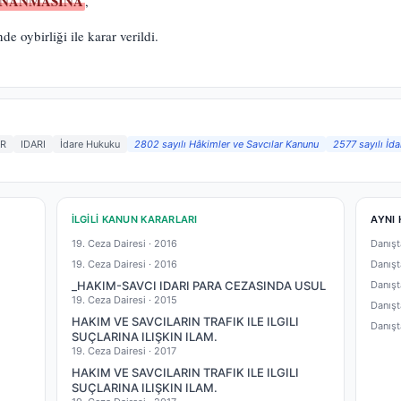
NANMASINA
,
e oybirliği ile karar verildi.
AR
IDARI
İdare Hukuku
2802 sayılı Hâkimler ve Savcılar Kanunu
2577 sayılı İd
İLGILI KANUN KARARLARI
AYNI 
19. Ceza Dairesi ·
2016
Danışt
19. Ceza Dairesi ·
2016
Danışt
_HAKIM-SAVCI IDARI PARA CEZASINDA USUL
Danışt
19. Ceza Dairesi ·
2015
Danışt
HAKIM VE SAVCILARIN TRAFIK ILE ILGILI
Danışt
SUÇLARINA ILIŞKIN ILAM.
19. Ceza Dairesi ·
2017
HAKIM VE SAVCILARIN TRAFIK ILE ILGILI
SUÇLARINA ILIŞKIN ILAM.