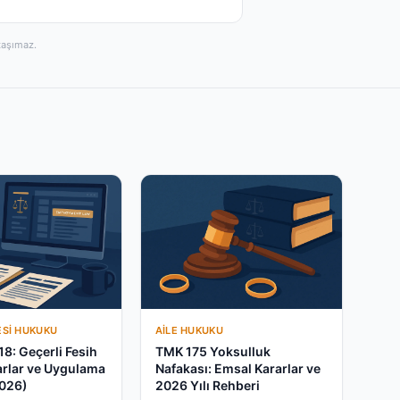
taşımaz.
ESI HUKUKU
AILE HUKUKU
18: Geçerli Fesih
TMK 175 Yoksulluk
arlar ve Uygulama
Nafakası: Emsal Kararlar ve
2026)
2026 Yılı Rehberi