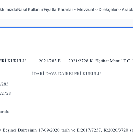
 Örnekleri
Kanunlar
Mahkeme Kararları
kkımızda
Nasıl Kullanılır
Fiyatlar
Kararlar
Mevzuat
Dilekçeler
Araçl
İ KURULU 2021/283 E. , 2021/2728 K. "İçtihat Metni" T.C. D
İDARİ DAVA DAİRELERİ KURULU
1/283
1/2728
urulu
 …
şinci Dairesinin 17/09/2020 tarih ve E:2017/7237, K:2020/3720 sayı