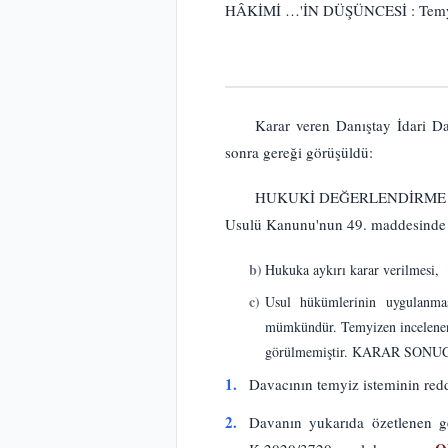
HÂKİMİ …'İN DÜŞÜNCESİ : Temyiz is
Karar veren Danıştay İdari Da
sonra gereği görüşüldü:
HUKUKİ DEĞERLENDİRME : Danış
Usulü Kanunu'nun 49. maddesinde ye
b)
Hukuka aykırı karar verilmesi,
c)
Usul hükümlerinin uygulanması
mümkündür. Temyizen incelenen k
görülmemiştir. KARAR SONUCU 
1.
Davacının temyiz isteminin red
2.
Davanın yukarıda özetlenen ge