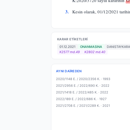
O
K:2020/3720 sayılı kararının
3.
Kesin olarak, 01/12/2021 tarihind
KARAR ETIKETLERI
01.12.2021
ONANMASINA
DANISTAYKAR
K2577 md.49
K2802 md.40
AYNI DAIREDEN
2020/1148 E. / 2020/2356 K. ·
1993
2021/2956 E. / 2022/690 K. ·
2022
2021/1418 E. / 2022/485 K. ·
2022
2022/189 E. / 2022/686 K. ·
1927
2021/2708 E. / 2021/2289 K. ·
2021