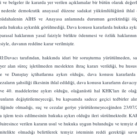
ve belgeler ile kararda yer verilen açıklamalar bir bütün olarak değer
bu nedenle demokratik anayasal düzene sadakat yükümlülüğünü ihlal e
müdahalenin AİHS ve Anayasa anlamında durumun gerektirdiği ölçü
arda hukuka aykırılık görülmediği, Dava konusu kararlarda hukuka ayk
parasal haklarının yasal faiziyle birlikte ödenmesi ve özlük haklarının
siyle, davanın reddine karar verilmiştir.
acı tarafından, hakkında idari bir soruşturma yürütülmeden, sa
er alan süreç işletilmeden meslekten ihraç kararı verildiği, bu husu
 ve Danıştay içtihatlarına aykırı olduğu, dava konusu kararlarda ş
aların şahsiliği ilkesinin ihlal edildiği, dava konusu kararların davac
e 40. maddelerine aykırı olduğu, olağanüstü hal KHK'ları ile olağa
ların değiştirilemeyeceği, bu kapsamda sadece geçici tedbirler alın
teliğinde olmadığı, suç ve cezalar geriye yürütülemeyeceğinden 23/07
da işlem tesis edilmesinin hukuka aykırı olduğu ileri sürülmektedi
 Dairesince verilen kararın usul ve hukuka uygun bulunduğu ve temyiz d
 nitelikte olmadığı belirtilerek temyiz isteminin reddi gerektiği