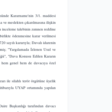
münde Kararname'nin 3/1. maddesi
a ve meslekten çıkarılmasına ilişkin
n inceleme talebinin zımnen reddine
 birlikte ödenmesine karar verilmesi
20 sayılı kararıyla; Davalı idarenin
ilmiş; "Yargılamada İzlenen Usul ve
üğü", "Dava Konusu Edilen Kararın
ında hem genel hem de davacıya özel
 ile silahlı terör örgütüne üyelik
h itibarıyla UYAP ortamında yapılan
ire Başkanlığı tarafından davacı