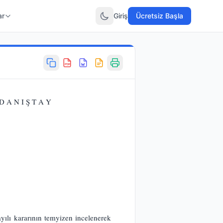
ar
Giriş
Ücretsiz Başla
PDF
 A N I Ş T A Y
lı kararının temyizen incelenerek