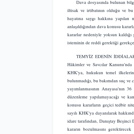
Dava dosyasında bulunan bilgi 
iltisak ve irtibatının olduğu ve 
hayatına saygı hakkına yapılan 
anlaşıldığından dava konusu kararl
kararlar nedeniyle yoksun kaldığı 
isteminin de reddi gerektiği gerekçe
TEMYİZ EDENİN İDDİALARI:Dav
Hâkimler ve Savcılar Kanunu'nda y
KHK'ya, hukukun temel ilkelerine
bulunmadığı, bu bakımdan suç ve cez
yayımlanmasının Anayasa'nın 36 v
düzenleme yapılamayacağı ve kanun
konusu kararların geçici tedbir ni
sayılı KHK'ya dayanılarak hakkın
idare tarafından, Danıştay Beşinci
kararın bozulmasını gerektirecek