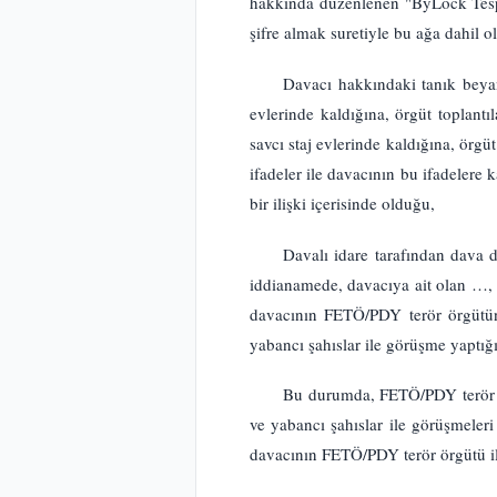
hakkında düzenlenen "ByLock Tespi
şifre almak suretiyle bu ağa dahil o
Davacı hakkındaki tanık beyan
evlerinde kaldığına, örgüt toplantı
savcı staj evlerinde kaldığına, örg
ifadeler ile davacının bu ifadelere
bir ilişki içerisinde olduğu,
Davalı idare tarafından dava
iddianamede, davacıya ait olan …,
davacının FETÖ/PDY terör örgütüne 
yabancı şahıslar ile görüşme yaptığı
Bu durumda, FETÖ/PDY terör örg
ve yabancı şahıslar ile görüşmeleri 
davacının FETÖ/PDY terör örgütü ile 