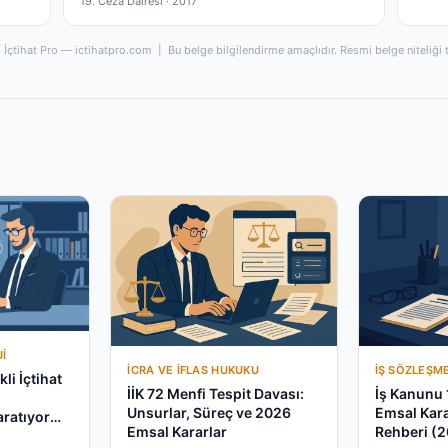
19. Ceza Dairesi ·
2017
İçtihat Pro — ictihatpro.com | Bu belge bilgilendirme amaçlıdır. Resmi belge niteliği 
I
İCRA VE İFLAS HUKUKU
İŞ SÖZLEŞM
li İçtihat
İİK 72 Menfi Tespit Davası:
İş Kanunu 
a
Unsurlar, Süreç ve 2026
Emsal Kar
aratıyor
Emsal Kararlar
Rehberi (