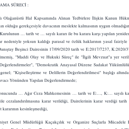
ILAMA SÜRECİ :
lı Olağanüstü Hal Kapsamında Alınan Tedbirlere İlişkin Kanun Hük
tının olduğu gerekçesiyle davacının meslekte kalmasının uygun olmadığın
Kurulunun … tarih ve … sayılı kararı ile bu karara karşı yapılan yenide
rlar nedeniyle yoksun kaldığı parasal ve özlük haklarının yasal faiziyle
i: Danıştay Beşinci Dairesinin 17/09/2020 tarih ve E:2017/7237, K:2020/37
örülmemiş, "Maddi Olay ve Hukuki Süreç" ile "İlgili Mevzuat"a yer ver
ve Değerlendirmeler", "Demokratik Anayasal Düzene Sadakat Yükümlül
a genel; "Kişiselleştirme ve Delillerin Değerlendirilmesi" başlığı alt
Davacı Yönünden Yapılan Değerlendirmede;
onucunda … Ağır Ceza Mahkemesinin … tarih ve E:…, K:… sayılı kararı
le cezalandırılmasına karar verildiği, Dairelerinin karar verdiği tari
 kararının kesinleşmediği,
iyet Genel Müdürlüğü Kaçakçılık ve Organize Suçlarla Mücadele Da