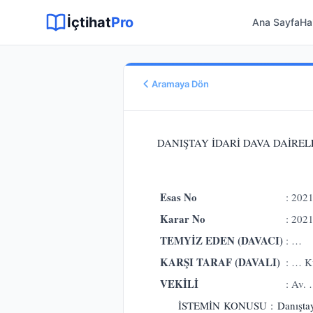
Sitemap XML
Sitemap TXT
Sayfalar
Hukuki Araçlar
Dilekçe
İçtihat
Pro
Ana Sayfa
Ha
Aramaya Dön
Esas No
E.
2021/283
DANIŞTAY İDARİ DAVA DAİRELER
Karar No
K.
2021/2728
Karar Tarihi
Esas No
: 202
01.12.2021
Karar No
: 202
Karar Sonucu
ONANMASINA
TEMYİZ EDEN (DAVACI)
: …
Hukuk Alanı
KARŞI TARAF (DAVALI)
: … K
İdare Hukuku
VEKİLİ
: Av.
İSTEMİN KONUSU : Danıştay Be