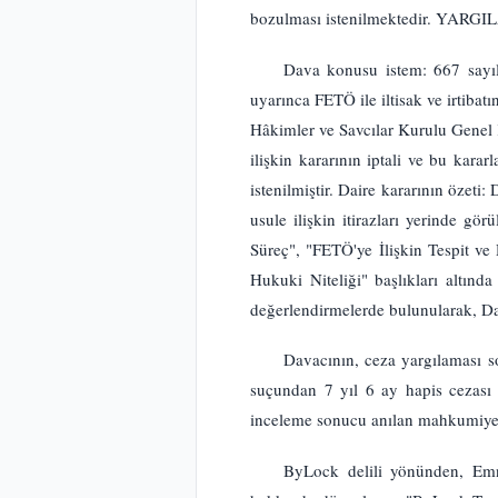
bozulması istenilmektedir. YARG
Dava konusu istem: 667 sayı
uyarınca FETÖ ile iltisak ve irtiba
Hâkimler ve Savcılar Kurulu Genel 
ilişkin kararının iptali ve bu kara
istenilmiştir. Daire kararının özet
usule ilişkin itirazları yerinde g
Süreç", "FETÖ'ye İlişkin Tespit 
Hukuki Niteliği" başlıkları altınd
değerlendirmelerde bulunularak, 
Davacının, ceza yargılaması s
suçundan 7 yıl 6 ay hapis cezası i
inceleme sonucu anılan mahkumiyet
ByLock delili yönünden, Emn