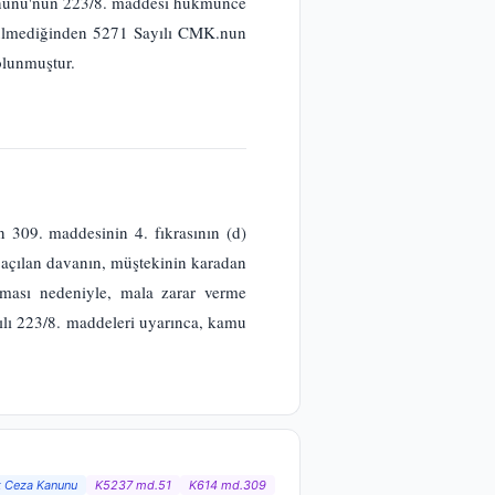
anunu'nun 223/8. maddesi hükmünce
örülmediğinden 5271 Sayılı CMK.nun
olunmuştur.
309. maddesinin 4. fıkrasının (d)
n açılan davanın, müştekinin karadan
nması nedeniyle, mala zarar verme
ılı 223/8. maddeleri uyarınca, kamu
.
k Ceza Kanunu
K5237 md.51
K614 md.309