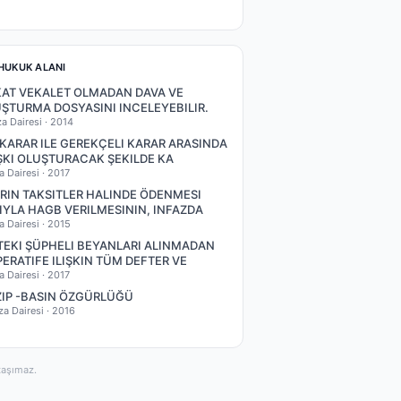
HUKUK ALANI
AT VEKALET OLMADAN DAVA VE
ŞTURMA DOSYASINI INCELEYEBILIR.
za Dairesi ·
2014
 KARAR ILE GEREKÇELI KARAR ARASINDA
ŞKI OLUŞTURACAK ŞEKILDE KA
a Dairesi ·
2017
RIN TAKSITLER HALINDE ÖDENMESI
IYLA HAGB VERILMESININ, INFAZDA
a Dairesi ·
2015
EKI ŞÜPHELI BEYANLARI ALINMADAN
ERATIFE ILIŞKIN TÜM DEFTER VE
a Dairesi ·
2017
ZIP -BASIN ÖZGÜRLÜĞÜ
za Dairesi ·
2016
taşımaz.