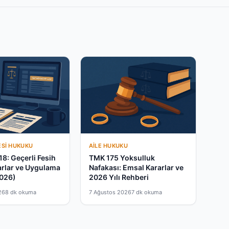
ESI HUKUKU
AILE HUKUKU
18: Geçerli Fesih
TMK 175 Yoksulluk
arlar ve Uygulama
Nafakası: Emsal Kararlar ve
2026)
2026 Yılı Rehberi
26
8 dk okuma
7 Ağustos 2026
7 dk okuma