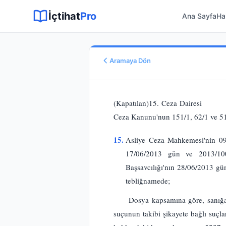
Sitemap XML
Sitemap TXT
Sayfalar
Hukuki Araçlar
Dilekçe
İçtihat
Pro
Ana Sayfa
Ha
Aramaya Dön
Esas No
E.
2013/18311
(Kapatılan)15. Ceza Dairesi 2013
Karar No
Ceza Kanunu'nun 151/1, 62/1 ve 51. 
K.
2013/15987
Karar Tarihi
15.
Asliye Ceza Mahkemesi'nin 09/
28.10.2013
17/06/2013 gün ve 2013/100
Karar Sonucu
Başsavcılığı'nın 28/06/2013 g
BOZULMASINA
tebliğnamede;
Hukuk Alanı
Ceza Hukuku
Dosya kapsamına göre, sanığa
suçunun takibi şikayete bağlı suçla