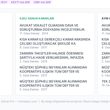
151/1
K5271 md.309
CMK md.309
İLGILI KANUN KARARLARI
AYNI 
AVUKAT VEKALET OLMADAN DAVA VE
AVUK
SORUŞTURMA DOSYASINI INCELEYEBILIR.
SORU
11. Ceza Dairesi ·
2014
11. Ce
KISA KARAR ILE GEREKÇELI KARAR ARASINDA
KISA
ÇELIŞKI OLUŞTURACAK ŞEKILDE KA
ÇELI
8. Ceza Dairesi ·
2017
8. Cez
ZARARIN TAKSITLER HALINDE ÖDENMESI
ZARA
ŞARTIYLA HAGB VERILMESININ, INFAZDA
ŞART
2. Ceza Dairesi ·
2015
2. Cez
MÜŞTEKI ŞÜPHELI BEYANLARI ALINMADAN
MÜŞT
KOOPERATIFE ILIŞKIN TÜM DEFTER VE
KOOP
5. Ceza Dairesi ·
2017
5. Cez
MÜŞTEKI ŞÜPHELI BEYANLARI ALINMADAN
TEK 
KOOPERATIFE ILIŞKIN TÜM DEFTER VE
19. Ce
5. Ceza Dairesi ·
2017
İçtihat Pro — ictihatpro.com | Bu belge bilgilendirme amaçlıdır. Resmi belge niteliği 