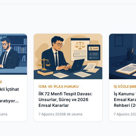
I
İCRA VE İFLAS HUKUKU
İŞ SÖZLEŞM
li İçtihat
İİK 72 Menfi Tespit Davası:
İş Kanunu 
a
Unsurlar, Süreç ve 2026
Emsal Kar
aratıyor
Emsal Kararlar
Rehberi (
kuma
7 Ağustos 2026
8 dk okuma
7 Ağustos 20