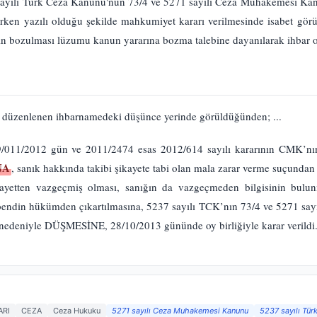
sayılı Türk Ceza Kanunu'nun 73/4 ve 5271 sayılı Ceza Muhakemesi K
rken yazılı olduğu şekilde mahkumiyet kararı verilmesinde isabet g
ın bozulması lüzumu kanun yararına bozma talebine dayanılarak ihbar 
 düzenlenen ihbarnamedeki düşünce yerinde görüldüğünden; ...
011/2012 gün ve 2011/2474 esas 2012/614 sayılı kararının CMK’nın 
NA
, sanık hakkında takibi şikayete tabi olan mala zarar verme suçunda
kayetten vazgeçmiş olması, sanığın da vazgeçmeden bilgisinin bulu
 bendin hükümden çıkartılmasına, 5237 sayılı TCK’nın 73/4 ve 5271 say
nedeniyle DÜŞMESİNE, 28/10/2013 gününde oy birliğiyle karar verildi
ARI
CEZA
Ceza Hukuku
5271 sayılı Ceza Muhakemesi Kanunu
5237 sayılı Tür