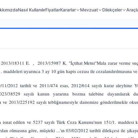
 Örnekleri
Kanunlar
Mahkeme Kararları
kkımızda
Nasıl Kullanılır
Fiyatlar
Kararlar
Mevzuat
Dilekçeler
Araçl
/18311 E. , 2013/15987 K. "İçtihat Metni"Mala zarar verme suçund
maddeleri uyarınca 3 ay 10 gün hapis cezası ile cezalandırılmasına ve c
11/2012 tarihli ve 2011/474 esas, 2012/614 sayılı karar aleyhine Y
23/38529 sayılı kanun yararına bozma talebine dayanılarak da
ün ve 2013/225192 sayılı tebliğnamesiyle dairemize gönderilmekle ok
 isnat edilen ve 5237 sayılı Türk Ceza Kanunu'nun 151/1. maddesi 
rdan olmasına göre, müşteki ...'ın 03/02/2012 tarihli dilekçesi ile şikay