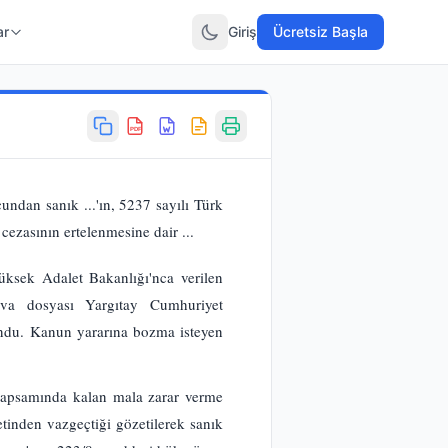
ar
Giriş
Ücretsiz Başla
PDF
an sanık ...'ın, 5237 sayılı Türk
ezasının ertelenmesine dair ...
üksek Adalet Bakanlığı'nca verilen
va dosyası Yargıtay Cumhuriyet
undu. Kanun yararına bozma isteyen
kapsamında kalan mala zarar verme
etinden vazgeçtiği gözetilerek sanık