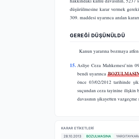
hakkındaki kamu davasının, 5237 
düşürülmesine karar vermek gereki
309. maddesi uyarınca anılan karar
GEREĞİ DÜŞÜNÜLDÜ
Kanun yararına bozmaya atfen
15.
Asliye Ceza Mahkemesi’nin 09/
BOZULMASI
bendi uyarınca
önce 03/02/2012 tarihinde şi
suçundan ceza tayinine ilişkin
davasının şikayetten vazgeçme 
KARAR ETIKETLERI
28.10.2013
BOZULMASINA
YARGITAYKAR