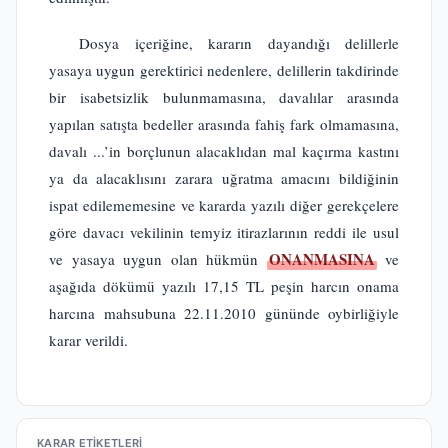
Dosya içeriğine, kararın dayandığı delillerle
yasaya uygun gerektirici nedenlere, delillerin takdirinde
bir isabetsizlik bulunmamasına, davalılar arasında
yapılan satışta bedeller arasında fahiş fark olmamasına,
davalı ...’in borçlunun alacaklıdan mal kaçırma kastını
ya da alacaklısını zarara uğratma amacını bildiğinin
ispat edilememesine ve kararda yazılı diğer gerekçelere
göre davacı vekilinin temyiz itirazlarının reddi ile usul
ONANMASINA
ve yasaya uygun olan hükmün
ve
aşağıda dökümü yazılı 17,15 TL peşin harcın onama
harcına mahsubuna 22.11.2010 gününde oybirliğiyle
karar verildi.
KARAR ETIKETLERI