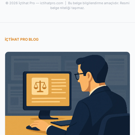
© 2026 İçtihat Pro — ictihatpro.com | Bu belge bilgilendirme amaçlıdır. Resmi
belge niteliği taşımaz.
İÇTIHAT PRO BLOG