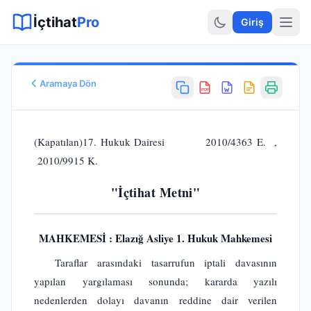
Sitemap XML
Sitemap TXT
Sayfalar
Hukuki Araçlar
Dilekçe
İçtihat
Pro
Giriş
Aramaya Dön
PDF
Esas No
E.
2010/4363
(Kapatılan)17. Hukuk Dairesi 2010/4363 E. ,
Karar No
2010/9915 K.
K.
2010/9915
Karar Tarihi
"İçtihat Metni"
22.11.2010
Karar Sonucu
ONANMASINA
MAHKEMESİ : Elazığ Asliye 1. Hukuk Mahkemesi
Hukuk Alanı
Taraflar arasındaki tasarrufun iptali davasının
Genel Hukuk
yapılan yargılaması sonunda; kararda yazılı
nedenlerden dolayı davanın reddine dair verilen