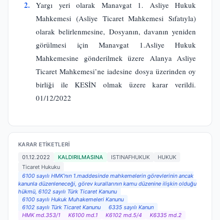
2.
Yargı yeri olarak Manavgat 1. Asliye Hukuk
Mahkemesi (Asliye Ticaret Mahkemesi Sıfatıyla)
olarak belirlenmesine, Dosyanın, davanın yeniden
görülmesi için Manavgat 1.Asliye Hukuk
Mahkemesine gönderilmek üzere Alanya Asliye
Ticaret Mahkemesi’ne iadesine dosya üzerinden oy
birliği ile KESİN olmak üzere karar verildi.
01/12/2022
KARAR ETIKETLERI
01.12.2022
KALDIRILMASINA
ISTINAFHUKUK
HUKUK
Ticaret Hukuku
6100 sayılı HMK’nın 1.maddesinde mahkemelerin görevlerinin ancak
kanunla düzenleneceği, görev kurallarının kamu düzenine ilişkin olduğu
hükmü, 6102 sayılı Türk Ticaret Kanunu
6100 sayılı Hukuk Muhakemeleri Kanunu
6102 sayılı Türk Ticaret Kanunu
6335 sayılı Kanun
HMK md.353/1
K6100 md.1
K6102 md.5/4
K6335 md.2