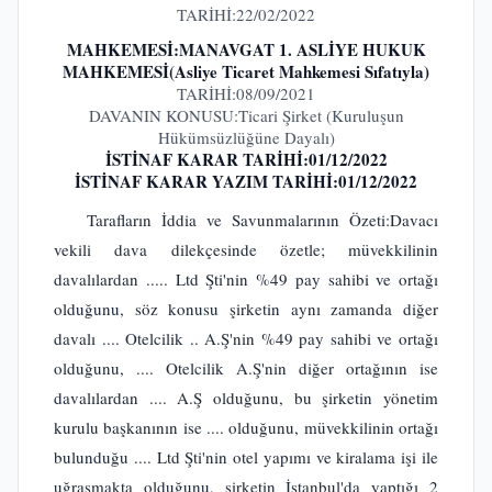
TARİHİ:22/02/2022
MAHKEMESİ:MANAVGAT 1. ASLİYE HUKUK
MAHKEMESİ(Asliye Ticaret Mahkemesi Sıfatıyla)
TARİHİ:08/09/2021
DAVANIN KONUSU:Ticari Şirket (Kuruluşun
Hükümsüzlüğüne Dayalı)
İSTİNAF KARAR TARİHİ:01/12/2022
İSTİNAF KARAR YAZIM TARİHİ:01/12/2022
Tarafların İddia ve Savunmalarının Özeti:Davacı
vekili dava dilekçesinde özetle; müvekkilinin
davalılardan ..... Ltd Şti'nin %49 pay sahibi ve ortağı
olduğunu, söz konusu şirketin aynı zamanda diğer
davalı .... Otelcilik .. A.Ş'nin %49 pay sahibi ve ortağı
olduğunu, .... Otelcilik A.Ş'nin diğer ortağının ise
davalılardan .... A.Ş olduğunu, bu şirketin yönetim
kurulu başkanının ise .... olduğunu, müvekkilinin ortağı
bulunduğu .... Ltd Şti'nin otel yapımı ve kiralama işi ile
uğraşmakta olduğunu, şirketin İstanbul'da yaptığı 2