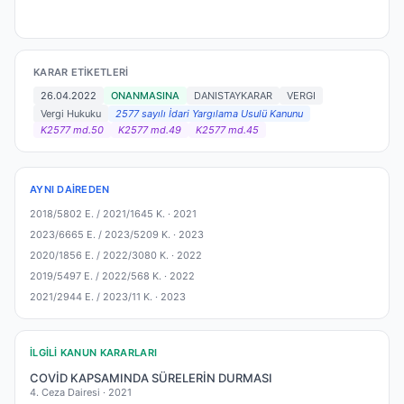
KARAR ETIKETLERI
26.04.2022
ONANMASINA
DANISTAYKARAR
VERGI
Vergi Hukuku
2577 sayılı İdari Yargılama Usulü Kanunu
K2577 md.50
K2577 md.49
K2577 md.45
AYNI DAIREDEN
2018/5802 E. / 2021/1645 K. ·
2021
2023/6665 E. / 2023/5209 K. ·
2023
2020/1856 E. / 2022/3080 K. ·
2022
2019/5497 E. / 2022/568 K. ·
2022
2021/2944 E. / 2023/11 K. ·
2023
İLGILI KANUN KARARLARI
COVİD KAPSAMINDA SÜRELERİN DURMASI
4. Ceza Dairesi ·
2021