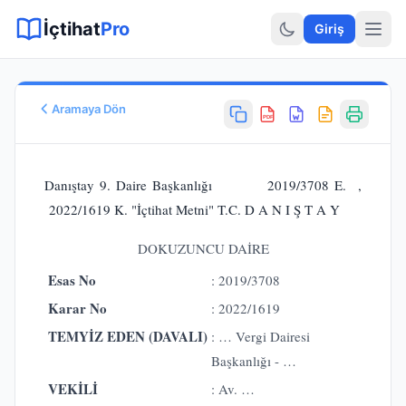
Sitemap XML
Sitemap TXT
Sayfalar
Hukuki Araçlar
Dilekçe
İçtihat
Pro
Giriş
Aramaya Dön
PDF
Esas No
E.
2019/3708
Danıştay 9. Daire Başkanlığı 2019/3708 E. ,
Karar No
2022/1619 K. "İçtihat Metni" T.C. D A N I Ş T A Y
K.
2022/1619
Karar Tarihi
DOKUZUNCU DAİRE
26.04.2022
Esas No
: 2019/3708
Karar Sonucu
ONANMASINA
Karar No
: 2022/1619
Hukuk Alanı
TEMYİZ EDEN (DAVALI)
: … Vergi Dairesi
Vergi Hukuku
Başkanlığı - …
VEKİLİ
: Av. …