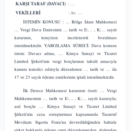
KARŞI TARAF (DAVACI)
: …
VEKİLLERİ
: Av. …
İSTEMİN KONUSU : … Bölge İdare Mahkemesi
… Vergi Dava Dairesinin … tarih ve E:… , K:… sayılı
kararının, temyizen incelenerek bozulması
istenilmektedir. YARGILAMA SÜRECİ: Dava konusu
istem: Davacı adına, … Kimya Sanayi ve Ticaret
Limited Şirketi'nin vergi borçlarının tahsili amacıyla
kanuni temsilci sıfatıyla düzenlenen … tarih ve … ila
17 ve 23 sayılı ödeme emirlerinin iptali istenilmektedir.
İlk Derece Mahkemesi kararının özeti: … Vergi
Mahkemesinin … tarih ve E:… , K:… sayılı kararıyla;
asıl borçlu … Kimya Sanayi ve Ticaret Limited
Şirketi'nin ceza soruşturması kapsamında Tasarruf
Mevduatı Sigorta Fonu'na devredildiğinden bahisle
şirket hakkında ödeme emri düzenlenmeden, doğrudan