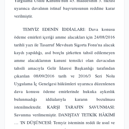
Yargılama Usulü Kanunu'nun 45. maddesinin 3. fıkrası
uyarınca davalının istinaf başvurusunun reddine karar
verilmiştir.
TEMYİZ EDENİN İDDİALARI: Dava konusu
ödeme emirleri içeriği amme alacakları için 24/08/2016
tarihli yazı ile Tasarruf Mevduatı Sigorta Fonu'na alacak
kaydı yapıldığı, asıl borçlu şirketten tahsil edilemeyen
amme alacaklarının kanuni temsilci olan davacıdan
tahsili amacıyla Gelir İdaresi Başkanlığı tarafından
çıkarılan 08/09/2016 tarih ve 2016/3 Seri Nolu
Uygulama İç Genelgesi hükümleri uyarınca düzenlenen
dava konusu ödeme emirlerinde hukuka aykırılık
bulunmadığı iddialarıyla kararın bozulması
istenilmektedir. KARŞI TARAFIN SAVUNMASI:
Savunma verilmemiştir. DANIŞTAY TETKİK HÂKİMİ
… 'IN DÜŞÜNCESİ: Temyiz isteminin reddi ile usul ve