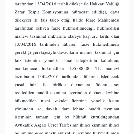
tarafından 13/04/2016 tarihli dilekçe ile Hakkari Valiliği
Zarar Tespit Komisyonuna müracaat edildiği, dava
dilekçesi ile faiz talep ettiği halde İdare Mahkemesi
tarafından sehven faize hükmedilmediği, hükmedilen
manevi tazminat miktarına idareye başvuru tarihi olan
13/04/2016 tarihinden itibaren faize hükmedilmesi
gerektiği gerekçesiyle davacıların manevi tazminat için
faiz istemine yönelik istinaf taleplerinin kabulüne,
mahkemece hükmedilen 195.000,00 TL manevi
tazminatın 13/04/2016 tarihinden itibaren işletilecek
yasal faizi ile birlikte davacılara ödenmesine;
reddedilen maddi tazminat üzerinden davacı aleyhine
hükmedilen nispi vekalet ücretine yönelik kısmı
yönünden ise, davalı idare lehine, maddi tazminat
isteminin tamamı için ret hükmü kurulduğundan
Avukatlık Asgari Ücret Tarifesinin ikinci kısmının ikinci
bölümüne göre maktu avukatlık ücretine hükmedilmesi