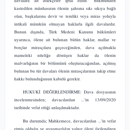
davalara ait dilekçeler iptal edilir." hükmünden
kastedilen münhasıran ölenin şahsına sıkı sıkıya bağlı
olan, başkalarına devir ve temliki veya miras yoluyla
intikali mümkün olmayan haklarla ilgili davalardır.
Bunun dışında, Türk Medeni Kanunu hükümleri
uyarınca, ölene ait bulunan bütün haklar, mallar ve
borçlar mirasçılara geçeceğinden, dava açılmakla
mameleki niteliğe dönüşen haklar da ölenin
malvarlığının bir bölümünü oluşturacağından, açılmış
bulunan bu tür davaları ölenin mirasçılarının takip etme
hakkı bulunduğunun kabulü gerekir.
HUKUKİ DEĞERLENDİRME: Dava dosyasının
incelenmesinden; davacılardan ...'in 13/09/2020
tarihinde vefat ettiği anlaşılmaktadır.
Bu durumda; Mahkemece, davacılardan ...'in vefat
etmiş olduğu ve uyuşmazlığın yalnız öleni ilgilendiren