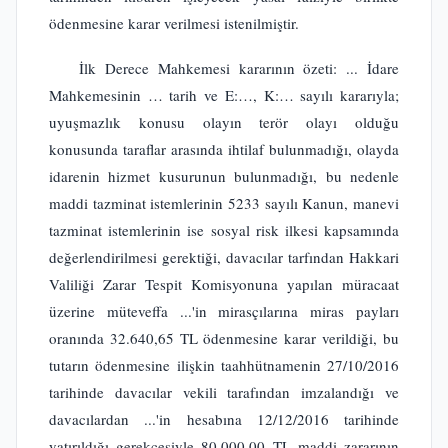
ödenmesine karar verilmesi istenilmiştir.
İlk Derece Mahkemesi kararının özeti: ... İdare
Mahkemesinin … tarih ve E:…, K:… sayılı kararıyla;
uyuşmazlık konusu olayın terör olayı olduğu
konusunda taraflar arasında ihtilaf bulunmadığı, olayda
idarenin hizmet kusurunun bulunmadığı, bu nedenle
maddi tazminat istemlerinin 5233 sayılı Kanun, manevi
tazminat istemlerinin ise sosyal risk ilkesi kapsamında
değerlendirilmesi gerektiği, davacılar tarfından Hakkari
Valiliği Zarar Tespit Komisyonuna yapılan müracaat
üzerine müteveffa ...'in mirasçılarına miras payları
oranında 32.640,65 TL ödenmesine karar verildiği, bu
tutarın ödenmesine ilişkin taahhütnamenin 27/10/2016
tarihinde davacılar vekili tarafından imzalandığı ve
davacılardan ...'in hesabına 12/12/2016 tarihinde
yatırıldığı gerekçesiyle 80.000,00 TL maddi zararının