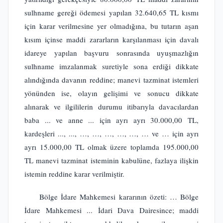
sulhname gereği ödemesi yapılan 32.640,65 TL kısmı
için karar verilmesine yer olmadığına, bu tutarın aşan
kısım içinse maddi zararların karşılanması için davalı
idareye yapılan başvuru sonrasında uyuşmazlığın
sulhname imzalanmak suretiyle sona erdiği dikkate
alındığında davanın reddine; manevi tazminat istemleri
yönünden ise, olayın gelişimi ve sonucu dikkate
alınarak ve ilgililerin durumu itibarıyla davacılardan
baba ... ve anne ... için ayrı ayrı 30.000,00 TL,
kardeşleri ..., ..., …, …, …, …, …, … ve … için ayrı
ayrı 15.000,00 TL olmak üzere toplamda 195.000,00
TL manevi tazminat isteminin kabulüne, fazlaya ilişkin
istemin reddine karar verilmiştir.
Bölge İdare Mahkemesi kararının özeti: … Bölge
İdare Mahkemesi ... İdari Dava Dairesince; maddi