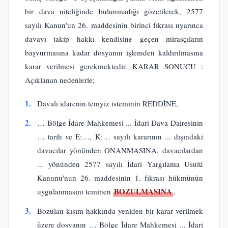
bir dava niteliğinde bulunmadığı gözetilerek, 2577
sayılı Kanun'un 26. maddesinin birinci fıkrası uyarınca
davayı takip hakkı kendisine geçen mirasçıların
başvurmasına kadar dosyanın işlemden kaldırılmasına
karar verilmesi gerekmektedir. KARAR SONUCU :
Açıklanan nedenlerle;
1.
Davalı idarenin temyiz isteminin REDDİNE,
2.
… Bölge İdare Mahkemesi ... İdari Dava Dairesinin
… tarih ve E:…, K:… sayılı kararının ... dışındaki
davacılar yönünden ONANMASINA, davacılardan
... yönünden 2577 sayılı İdari Yargılama Usulü
Kanunu'nun 26. maddesinin 1. fıkrası hükmünün
BOZULMASINA
uygulanmasını teminen
,
3.
Bozulan kısım hakkında yeniden bir karar verilmek
üzere dosyanın … Bölge İdare Mahkemesi ... İdari