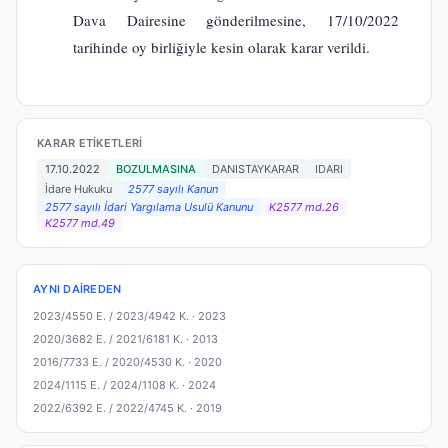
Dava Dairesine gönderilmesine, 17/10/2022
tarihinde oy birliğiyle kesin olarak karar verildi.
KARAR ETIKETLERI
17.10.2022
BOZULMASINA
DANISTAYKARAR
IDARI
İdare Hukuku
2577 sayılı Kanun
2577 sayılı İdari Yargılama Usulü Kanunu
K2577 md.26
K2577 md.49
AYNI DAIREDEN
2023/4550 E. / 2023/4942 K. ·
2023
2020/3682 E. / 2021/6181 K. ·
2013
2016/7733 E. / 2020/4530 K. ·
2020
2024/1115 E. / 2024/1108 K. ·
2024
2022/6392 E. / 2022/4745 K. ·
2019