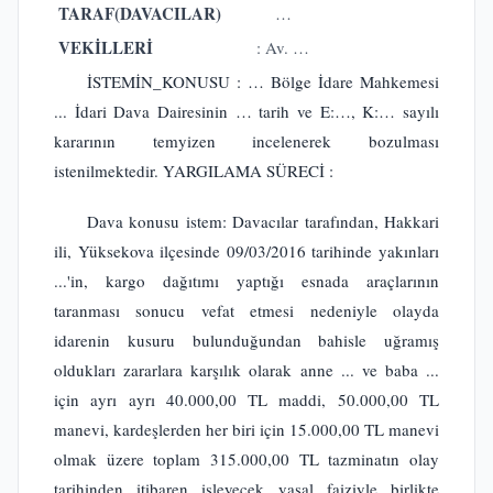
TARAF(DAVACILAR)
…
VEKİLLERİ
: Av. …
İSTEMİN_KONUSU : … Bölge İdare Mahkemesi
... İdari Dava Dairesinin … tarih ve E:…, K:… sayılı
kararının temyizen incelenerek bozulması
istenilmektedir. YARGILAMA SÜRECİ :
Dava konusu istem: Davacılar tarafından, Hakkari
ili, Yüksekova ilçesinde 09/03/2016 tarihinde yakınları
...'in, kargo dağıtımı yaptığı esnada araçlarının
taranması sonucu vefat etmesi nedeniyle olayda
idarenin kusuru bulunduğundan bahisle uğramış
oldukları zararlara karşılık olarak anne ... ve baba ...
için ayrı ayrı 40.000,00 TL maddi, 50.000,00 TL
manevi, kardeşlerden her biri için 15.000,00 TL manevi
olmak üzere toplam 315.000,00 TL tazminatın olay
tarihinden itibaren işleyecek yasal faiziyle birlikte