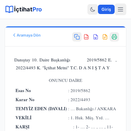
Sitemap XML
Sitemap TXT
Sayfalar
Hukuki Araçlar
Dilekçe
İçtihat
Pro
Giriş
Aramaya Dön
PDF
Esas No
E.
2019/5862
Danıştay 10. Daire Başkanlığı 2019/5862 E. ,
Karar No
2022/4493 K. "İçtihat Metni" T.C. D A N I Ş T A Y
K.
2022/4493
Karar Tarihi
ONUNCU DAİRE
17.10.2022
Esas No
: 2019/5862
Karar Sonucu
BOZULMASINA
Karar No
: 2022/4493
Hukuk Alanı
TEMYİZ EDEN (DAVALI)
: … Bakanlığı / ANKARA
İdare Hukuku
VEKİLİ
: 1. Huk. Müş. Yrd. …
KARŞI
: 1- … 2- … , … , 11-