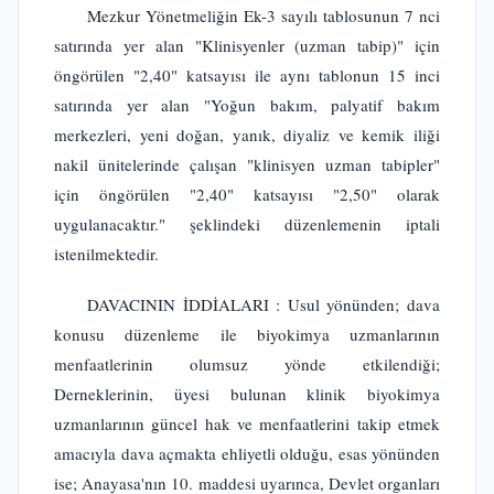
Mezkur Yönetmeliğin Ek-3 sayılı tablosunun 7 nci
satırında yer alan "Klinisyenler (uzman tabip)" için
öngörülen "2,40" katsayısı ile aynı tablonun 15 inci
satırında yer alan "Yoğun bakım, palyatif bakım
merkezleri, yeni doğan, yanık, diyaliz ve kemik iliği
nakil ünitelerinde çalışan "klinisyen uzman tabipler"
için öngörülen "2,40" katsayısı "2,50" olarak
uygulanacaktır." şeklindeki düzenlemenin iptali
istenilmektedir.
DAVACININ İDDİALARI : Usul yönünden; dava
konusu düzenleme ile biyokimya uzmanlarının
menfaatlerinin olumsuz yönde etkilendiği;
Derneklerinin, üyesi bulunan klinik biyokimya
uzmanlarının güncel hak ve menfaatlerini takip etmek
amacıyla dava açmakta ehliyetli olduğu, esas yönünden
ise; Anayasa'nın 10. maddesi uyarınca, Devlet organları