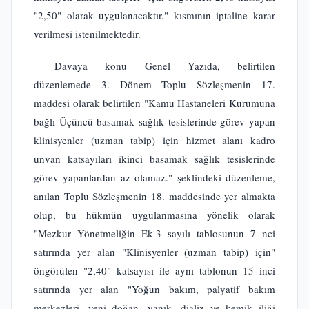
"2,50" olarak uygulanacaktır." kısmının iptaline karar
verilmesi istenilmektedir.
Davaya konu Genel Yazıda, belirtilen
düzenlemede 3. Dönem Toplu Sözleşmenin 17.
maddesi olarak belirtilen "Kamu Hastaneleri Kurumuna
bağlı Üçüncü basamak sağlık tesislerinde görev yapan
klinisyenler (uzman tabip) için hizmet alanı kadro
unvan katsayıları ikinci basamak sağlık tesislerinde
görev yapanlardan az olamaz." şeklindeki düzenleme,
anılan Toplu Sözleşmenin 18. maddesinde yer almakta
olup, bu hükmün uygulanmasına yönelik olarak
"Mezkur Yönetmeliğin Ek-3 sayılı tablosunun 7 nci
satırında yer alan "Klinisyenler (uzman tabip) için"
öngörülen "2,40" katsayısı ile aynı tablonun 15 inci
satırında yer alan "Yoğun bakım, palyatif bakım
merkezleri, yeni doğan, yanık, dializ ve kemik iliği