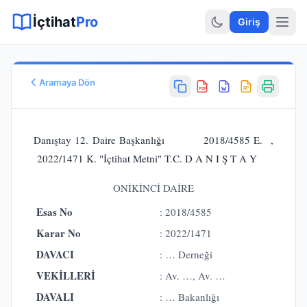
Sitemap XML
Sitemap TXT
Sayfalar
Hukuki Araçlar
Dilekçe
İçtihat
Pro
Giriş
Aramaya Dön
PDF
Esas No
E.
2018/4585
Danıştay 12. Daire Başkanlığı 2018/4585 E. ,
Karar No
2022/1471 K. "İçtihat Metni" T.C. D A N I Ş T A Y
K.
2022/1471
Karar Tarihi
ONİKİNCİ DAİRE
28.03.2022
Esas No
: 2018/4585
Karar Sonucu
REDDİNE
Karar No
: 2022/1471
Hukuk Alanı
DAVACI
: … Derneği
İdare Hukuku
VEKİLLERİ
: Av. …, Av. …
DAVALI
: … Bakanlığı