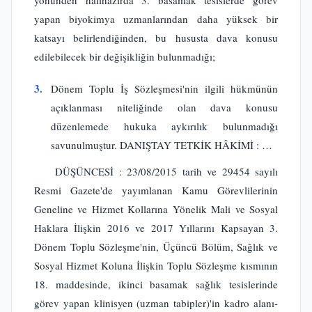
yönünden halihazırda 3. basamak tesislerde görev
yapan biyokimya uzmanlarından daha yüksek bir
katsayı belirlendiğinden, bu hususta dava konusu
edilebilecek bir değişikliğin bulunmadığı;
3.
Dönem Toplu İş Sözleşmesi'nin ilgili hükmünün
açıklanması niteliğinde olan dava konusu
düzenlemede hukuka aykırılık bulunmadığı
savunulmuştur. DANIŞTAY TETKİK HÂKİMİ : …
DÜŞÜNCESİ : 23/08/2015 tarih ve 29454 sayılı
Resmi Gazete'de yayımlanan Kamu Görevlilerinin
Geneline ve Hizmet Kollarına Yönelik Mali ve Sosyal
Haklara İlişkin 2016 ve 2017 Yıllarını Kapsayan 3.
Dönem Toplu Sözleşme'nin, Üçüncü Bölüm, Sağlık ve
Sosyal Hizmet Koluna İlişkin Toplu Sözleşme kısmının
18. maddesinde, ikinci basamak sağlık tesislerinde
görev yapan klinisyen (uzman tabipler)'in kadro alanı-