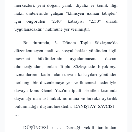
merkezleri, yeni doğan, yanık, diyaliz ve kemik iliği
nakil ünitelerinde çalışan "klinisyen uzman tabipler"
için öngörülen "2,40" katsayısı "2,50" olarak
uygulanacaktır." hükmüne yer verilmiştir.
Bu durumda, 3. Dönem Toplu Sözleşme'de
düzenlenmeyen mali ve sosyal haklar yönünden ilgili
mevzuat hükümlerinin uygulanmasına devam
olunacağından, anılan Toplu Sözleşmede biyokimya
uzmanlarının kadro alanı-unvan katsayıları yönünden
herhangi bir düzenlemeye yer verilmemesi nedeniyle,
davaya konu Genel Yazı'nın iptali istenilen kısmında
dayanağı olan üst hukuk normuna ve hukuka aykırılık
bulunmadığı düşünülmektedir. DANIŞTAY SAVCISI :
…
DÜŞÜNCESİ : … Derneği vekili tarafından,