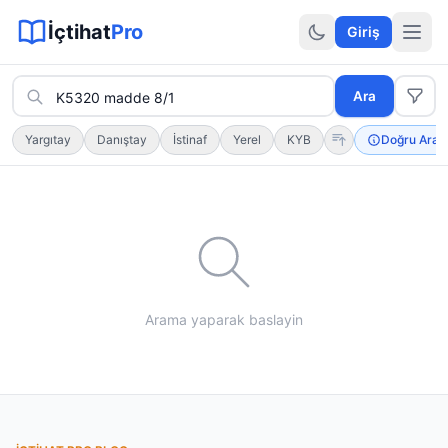
Sitemap XML
Sitemap TXT
Sayfalar
Hukuki Araçlar
Dilekçe
İçtihat
Pro
Giriş
Ara
Yargıtay
Danıştay
İstinaf
Yerel
KYB
Doğru Aram
Arama yaparak baslayin