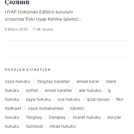
Çözümü
UYAP Doküman Editörü kurulum
sırasında 'Eski Uyap Kelime İşlemci
sürümü kaldırılamıyor' hatası mı
6 Mayıs 2026
·
11 dk okuma
veriyor? Bu rehberde hatanın gerçek
nedenini ve PowerShell ile adım adım
çözümünü açıklıyoruz. .udf
belgeleriniz güvende.
POPÜLER ETIKETLER
ceza hukuku
/
Yargıtay kararları
/
emsal karar
/
idare
hukuku
/
içtihat
/
emsal kararlar
/
aile hukuku
/
iş
hukuku
/
eşya hukuku
/
icra hukuku
/
iptal davası
/
fikri
mülkiyet
/
ceza muhakemesi
/
tüketici
hukuku
/
Yargıtay
/
Danıştay
/
ticaret hukuku
/
borçlar
hukuku
/
tazminat
/
miras hukuku