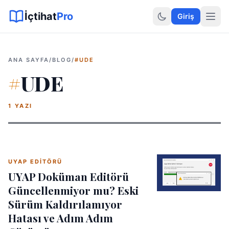
Sitemap XML
Sitemap TXT
Sayfalar
Hukuki Araçlar
Dilekçe
İçtihat
Pro
Giriş
ANA SAYFA
/
BLOG
/
#UDE
#
UDE
1 YAZI
UYAP EDITÖRÜ
UYAP Doküman Editörü
Güncellenmiyor mu? Eski
Sürüm Kaldırılamıyor
Hatası ve Adım Adım