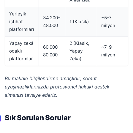
Yerleşik
34.200–
~5-7
içtihat
1 (Klasik)
48.000
milyon
platformları
Yapay zekâ
2 (Klasik,
60.000–
~7-9
odaklı
Yapay
80.000
milyon
platformlar
Zekâ)
Bu makale bilgilendirme amaçlıdır; somut
uyuşmazlıklarınızda profesyonel hukuki destek
almanızı tavsiye ederiz.
Sık Sorulan Sorular