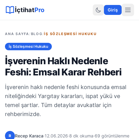
Sitemap XML
Sitemap TXT
Sayfalar
Hukuki Araçlar
Dilekçe
İçtihat
Pro
Giriş
ANA SAYFA
/
BLOG
/
İŞ SÖZLEŞMESI HUKUKU
İş Sözleşmesi Hukuku
İşverenin Haklı Nedenle
Feshi: Emsal Karar Rehberi
İşverenin haklı nedenle feshi konusunda emsal
niteliğindeki Yargıtay kararları, ispat yükü ve
temel şartlar. Tüm detaylar avukatlar için
rehberimizde.
Recep Karaca
·
12.06.2026
·
8 dk okuma
·
69 görüntülenme
R