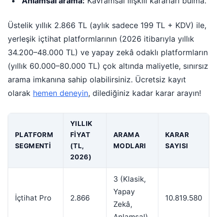
Anlamsal arama:
Kavramsal ilişkili kararları bulma.
Üstelik yıllık 2.866 TL (aylık sadece 199 TL + KDV) ile,
yerleşik içtihat platformlarının (2026 itibarıyla yıllık
34.200–48.000 TL) ve yapay zekâ odaklı platformların
(yıllık 60.000–80.000 TL) çok altında maliyetle, sınırsız
arama imkanına sahip olabilirsiniz. Ücretsiz kayıt
olarak
hemen deneyin
, dilediğiniz kadar karar arayın!
YILLIK
PLATFORM
FIYAT
ARAMA
KARAR
SEGMENTI
(TL,
MODLARI
SAYISI
2026)
3 (Klasik,
Yapay
İçtihat Pro
2.866
10.819.580
Zekâ,
Anlamsal)