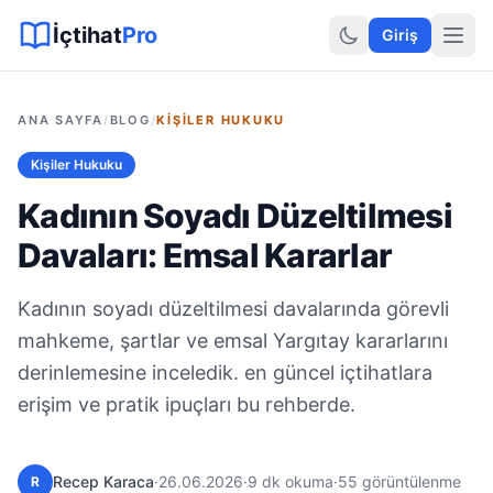
Sitemap XML
Sitemap TXT
Sayfalar
Hukuki Araçlar
Dilekçe
İçtihat
Pro
Giriş
ANA SAYFA
/
BLOG
/
KIŞILER HUKUKU
Kişiler Hukuku
Kadının Soyadı Düzeltilmesi
Davaları: Emsal Kararlar
Kadının soyadı düzeltilmesi davalarında görevli
mahkeme, şartlar ve emsal Yargıtay kararlarını
derinlemesine inceledik. en güncel içtihatlara
erişim ve pratik ipuçları bu rehberde.
Recep Karaca
·
26.06.2026
·
9 dk okuma
·
55 görüntülenme
R