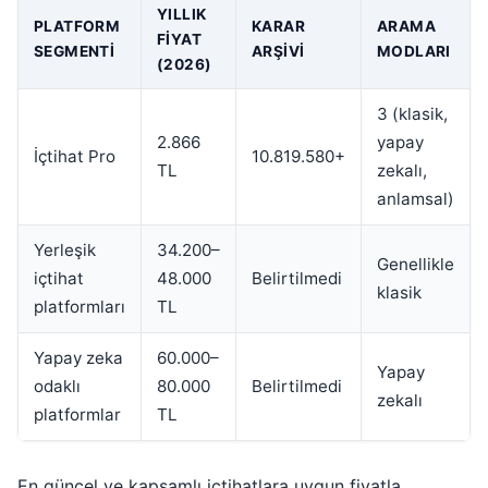
YILLIK
PLATFORM
KARAR
ARAMA
FIYAT
SEGMENTI
ARŞIVI
MODLARI
(2026)
3 (klasik,
2.866
yapay
İçtihat Pro
10.819.580+
TL
zekalı,
anlamsal)
Yerleşik
34.200–
Genellikle
içtihat
48.000
Belirtilmedi
klasik
platformları
TL
Yapay zeka
60.000–
Yapay
odaklı
80.000
Belirtilmedi
zekalı
platformlar
TL
En güncel ve kapsamlı içtihatlara uygun fiyatla