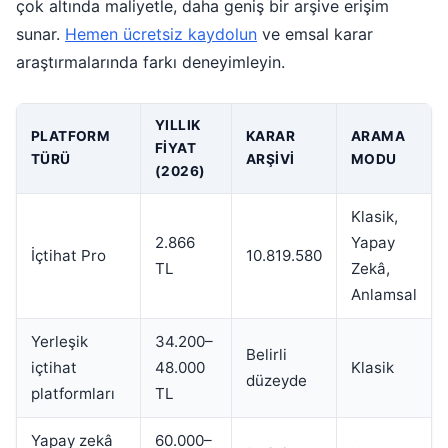
çok altında maliyetle, daha geniş bir arşive erişim
sunar.
Hemen ücretsiz kaydolun
ve emsal karar
araştırmalarında farkı deneyimleyin.
YILLIK
PLATFORM
KARAR
ARAMA
FIYAT
TÜRÜ
ARŞIVI
MODU
(2026)
Klasik,
2.866
Yapay
İçtihat Pro
10.819.580
TL
Zekâ,
Anlamsal
Yerleşik
34.200–
Belirli
içtihat
48.000
Klasik
düzeyde
platformları
TL
Yapay zekâ
60.000–