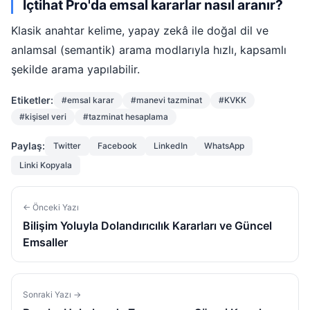
İçtihat Pro'da emsal kararlar nasıl aranır?
Klasik anahtar kelime, yapay zekâ ile doğal dil ve
anlamsal (semantik) arama modlarıyla hızlı, kapsamlı
şekilde arama yapılabilir.
Etiketler:
#emsal karar
#manevi tazminat
#KVKK
#kişisel veri
#tazminat hesaplama
Paylaş:
Twitter
Facebook
LinkedIn
WhatsApp
Linki Kopyala
← Önceki Yazı
Bilişim Yoluyla Dolandırıcılık Kararları ve Güncel
Emsaller
Sonraki Yazı →