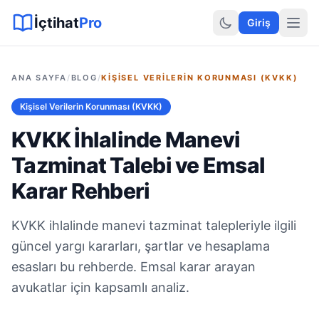
Sitemap XML
Sitemap TXT
Sayfalar
Hukuki Araçlar
Dilekçe
İçtihat
Pro
Giriş
ANA SAYFA
/
BLOG
/
KIŞISEL VERILERIN KORUNMASI (KVKK)
Kişisel Verilerin Korunması (KVKK)
KVKK İhlalinde Manevi
Tazminat Talebi ve Emsal
Karar Rehberi
KVKK ihlalinde manevi tazminat talepleriyle ilgili
güncel yargı kararları, şartlar ve hesaplama
esasları bu rehberde. Emsal karar arayan
avukatlar için kapsamlı analiz.