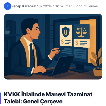
Recep Karaca
·
07.07.2026
·
7 dk okuma
·
56 görüntülenme
R
KVKK İhlalinde Manevi Tazminat
Talebi: Genel Çerçeve